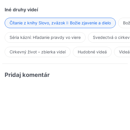
Iné druhy videí
Čítanie z knihy Slovo, zväzok I: Božie zjavenie a dielo
Bož
Séria kázní: Hľadanie pravdy vo viere
Svedectvá o cirkev
Cirkevný život – zbierka videí
Hudobné videá
Videá
Pridaj komentár