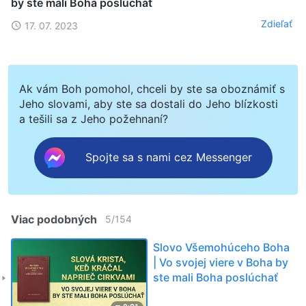
by ste mali Boha poslúchať
Zdieľať
17. 07. 2023
Ak vám Boh pomohol, chceli by ste sa oboznámiť s
Jeho slovami, aby ste sa dostali do Jeho blízkosti
a tešili sa z Jeho požehnaní?
Spojte sa s nami cez Messenger
Viac podobných
5
/
154
Slovo Všemohúceho Boha
| Vo svojej viere v Boha by
ste mali Boha poslúchať