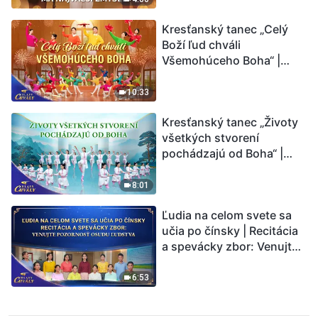
Kresťanský tanec „Celý
Boží ľud chváli
Všemohúceho Boha“ |
Hlasy chvály 2026
10:33
Kresťanský tanec „Životy
všetkých stvorení
pochádzajú od Boha“ |
Hlasy chvály 2026
8:01
Ľudia na celom svete sa
učia po čínsky | Recitácia
a spevácky zbor: Venujte
pozornosť osudu ľudstva |
Hlasy chvály 2026
6:53