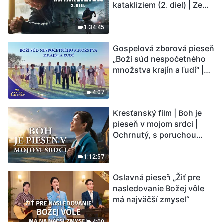
katakliziem (2. diel) | Zem
vstupuje do „fázy
masového vymierania“.
1:34:45
Kataklizmy udierajú.
Gospelová zborová pieseň
Ľudstvu sa začína
„Boží súd nespočetného
odpočítavať čas. Našli ste
množstva krajín a ľudí“ |
spôsob, ako prežiť?
Hlasy chvály 2026
4:07
Kresťanský film | Boh je
pieseň v mojom srdci |
Ochrnutý, s poruchou
pamäti a na pokraji smrti –
kto stvoril zázrak života?
1:12:57
Oslavná pieseň „Žiť pre
nasledovanie Božej vôle
má najväčší zmysel“
4:00