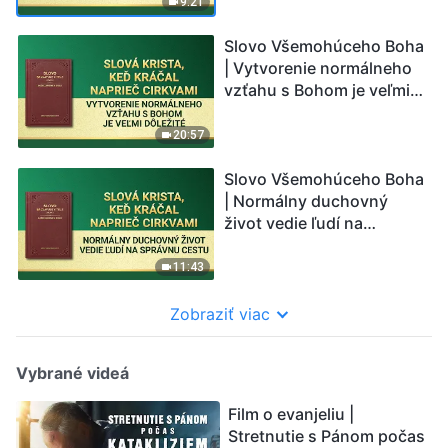
9:21
Slovo Všemohúceho Boha
| Vytvorenie normálneho
vzťahu s Bohom je veľmi
dôležité
20:57
Slovo Všemohúceho Boha
| Normálny duchovný
život vedie ľudí na
správnu cestu
11:43
Zobraziť viac
Vybrané videá
Film o evanjeliu |
Stretnutie s Pánom počas