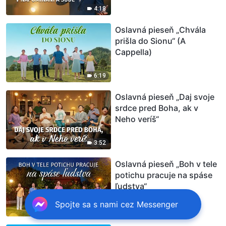
4:18
Oslavná pieseň „Chvála
prišla do Sionu“ (A
Cappella)
6:19
Oslavná pieseň „Daj svoje
srdce pred Boha, ak v
Neho veríš“
3:52
Oslavná pieseň „Boh v tele
potichu pracuje na spáse
ľudstva“
Spojte sa s nami cez Messenger
5:50