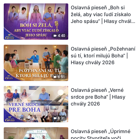
Oslavná pieseň „Boh si
želá, aby viac ľudí získalo
Jeho spásu“ | Hlasy chvály
2026
4:40
Oslavná pieseň „Požehnaní
sú tí, ktorí milujú Boha“ |
Hlasy chvály 2026
6:51
Oslavná pieseň „Verné
srdce pre Boha“ | Hlasy
chvály 2026
6:31
Oslavná pieseň „Úprimné
pocity Stvoriteľa voči