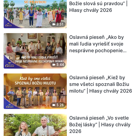
Božie slová sú pravdou“ |
Hlasy chvály 2026
3:51
Oslavná pieseň „Ako by
mali ľudia vyriešiť svoje
nesprávne pochopenie
Boha?“ | Hlasy chvály 2026
5:44
Oslavná pieseň „Kiež by
sme všetci spoznali Božiu
milotu“ | Hlasy chvály 2026
5:26
Oslavná pieseň „Vo svetle
Božej lásky“ | Hlasy chvály
2026