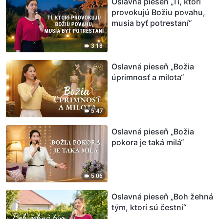
Oslavná pieseň „Tí, ktorí
provokujú Božiu povahu,
musia byť potrestaní“
3:18
Oslavná pieseň „Božia
úprimnosť a milota“
5:47
Oslavná pieseň „Božia
pokora je taká milá“
5:06
Oslavná pieseň „Boh žehná
tým, ktorí sú čestní“