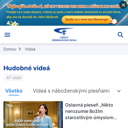
Domov
Videá
Hudobné videá
47 videí
Všetko
Videá s náboženskými piesňami
A c
Oslavná pieseň „Nikto
nerozumie Božím
starostlivým úmyslom
spasiť človeka“