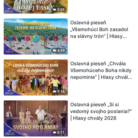
5:06
Oslavná pieseň
„Všemohúci Boh zasadol
na slávny trón“ | Hlasy
chvály 2026
4:39
Oslavná pieseň „Chvála
Všemohúceho Boha nikdy
nepominie“ | Hlasy chvály
2026
9:16
Oslavná pieseň „Si si
vedomý svojho poslania?“
| Hlasy chvály 2026
6:11