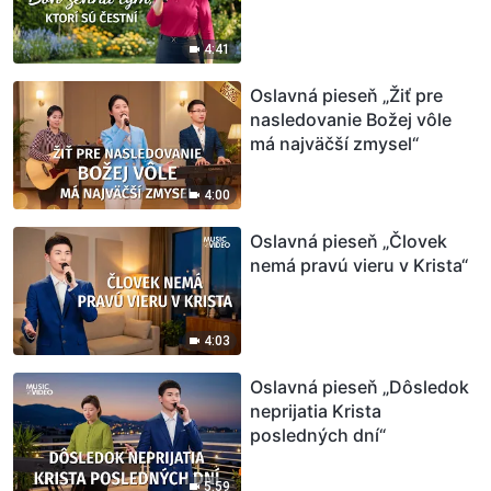
4:41
Oslavná pieseň „Žiť pre
nasledovanie Božej vôle
má najväčší zmysel“
4:00
Oslavná pieseň „Človek
nemá pravú vieru v Krista“
4:03
Oslavná pieseň „Dôsledok
neprijatia Krista
posledných dní“
5:59