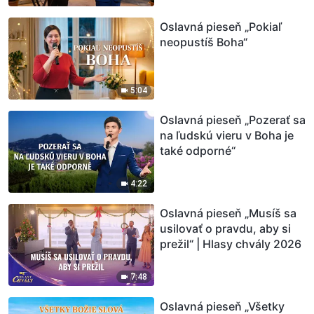
Oslavná pieseň „Pokiaľ
neopustíš Boha“
5:04
Oslavná pieseň „Pozerať sa
na ľudskú vieru v Boha je
také odporné“
4:22
Oslavná pieseň „Musíš sa
usilovať o pravdu, aby si
prežil“ | Hlasy chvály 2026
7:48
Oslavná pieseň „Všetky