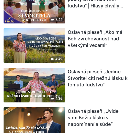
ľudstvu“ | Hlasy chvály
2026
7:44
Oslavná pieseň „Ako má
Boh zvrchovanosť nad
všetkými vecami“
4:49
Oslavná pieseň „Jedine
Stvoriteľ cíti nežnú lásku k
tomuto ľudstvu“
4:36
Oslavná pieseň „Uvidel
som Božiu lásku v
napomínaní a súde“