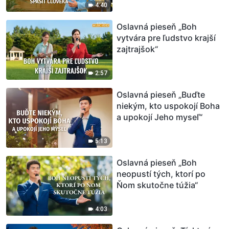
4:40
Oslavná pieseň „Boh
vytvára pre ľudstvo krajší
zajtrajšok“
2:57
Oslavná pieseň „Buďte
niekým, kto uspokojí Boha
a upokojí Jeho myseľ“
5:13
Oslavná pieseň „Boh
neopustí tých, ktorí po
Ňom skutočne túžia“
4:03