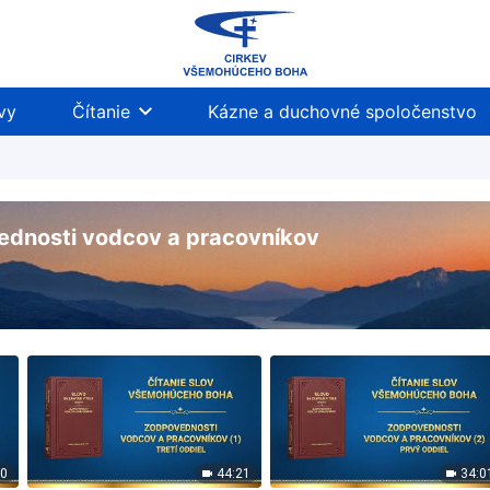
vy
Čítanie
Kázne a duchovné spoločenstvo
vednosti vodcov a pracovníkov
20
44:21
34:0