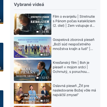
Vybrané videá
Film o evanjeliu | Stretnutie
s Pánom počas katakliziem
7
(2. diel) | Zem vstupuje do
„fázy masového
1:34:45
vymierania“. Kataklizmy
)
udierajú. Ľudstvu sa začína
Gospelová zborová pieseň
odpočítavať čas. Našli ste
„Boží súd nespočetného
spôsob, ako prežiť?
množstva krajín a ľudí“ |
Hlasy chvály 2026
4:07
Kresťanský film | Boh je
pieseň v mojom srdci |
0
Ochrnutý, s poruchou
pamäti a na pokraji smrti –
1:12:57
kto stvoril zázrak života?
Oslavná pieseň „Žiť pre
nasledovanie Božej vôle má
najväčší zmysel“
4:00