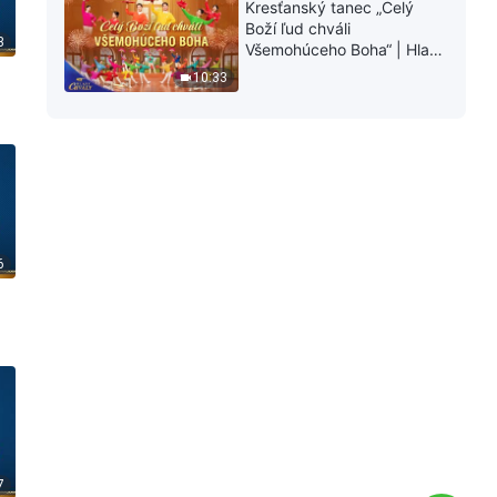
Kresťanský tanec „Celý
Boží ľud chváli
3
Všemohúceho Boha“ | Hlasy
chvály 2026
10:33
6
)
7