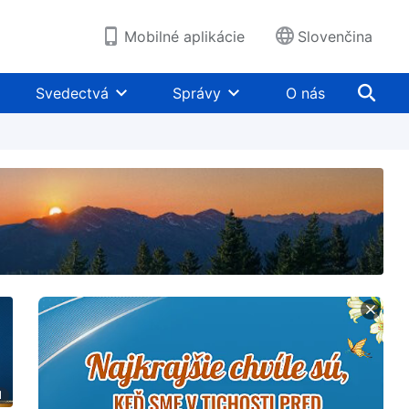
Mobilné aplikácie
Slovenčina
Svedectvá
Správy
O nás
1