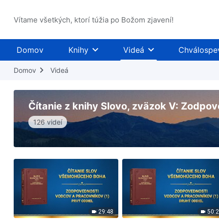
Vítame všetkých, ktorí túžia po Božom zjavení!
Domov
Knihy
Videá
Chválospe
Domov
Videá
Čítanie z knihy Slovo, zväzok V: Zodpo
126 videí
29:48
50: