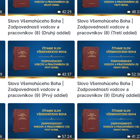
16
42:29
48:3
Slovo Všemohúceho Boha |
Slovo Všemohúceho Boha |
Zodpovednosti vodcov a
Zodpovednosti vodcov a
pracovníkov (8) (Druhý oddiel)
pracovníkov (8) (Tretí oddiel)
59
43:37
52:3
Slovo Všemohúceho Boha |
Slovo Všemohúceho Boha |
Zodpovednosti vodcov a
Zodpovednosti vodcov a
pracovníkov (9) (Prvý oddiel)
pracovníkov (9) (Druhý oddiel
46
57:24
41:2