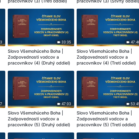
)
pracovníkov (3) (Tretí oddiel)
pracovníkov (3) (Štvrtý oddiel
03
33:35
47:4
Slovo Všemohúceho Boha |
Slovo Všemohúceho Boha |
Zodpovednosti vodcov a
Zodpovednosti vodcov a
pracovníkov (4) (Druhý oddiel)
pracovníkov (4) (Tretí oddiel)
07
47:03
53:4
Slovo Všemohúceho Boha |
Slovo Všemohúceho Boha |
Zodpovednosti vodcov a
Zodpovednosti vodcov a
pracovníkov (5) (Druhý oddiel)
pracovníkov (5) (Tretí oddiel)