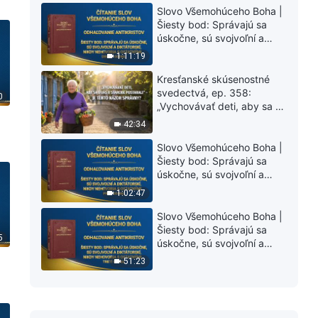
)
Slovo Všemohúceho Boha |
Šiesty bod: Správajú sa
úskočne, sú svojvoľní a
diktátorskí, nikdy nehovoria
1:11:19
s ostatnými v duchovnom
spoločenstve a nútia
Kresťanské skúsenostné
ostatných, aby ich
svedectvá, ep. 358:
0
poslúchali (Druhý oddiel)
„Vychovávať deti, aby sa o
vás v starobe postarali“ – je
42:34
tento názor správny?
Slovo Všemohúceho Boha |
Šiesty bod: Správajú sa
úskočne, sú svojvoľní a
diktátorskí, nikdy nehovoria
1:02:47
s ostatnými v duchovnom
spoločenstve a nútia
Slovo Všemohúceho Boha |
ostatných, aby ich
Šiesty bod: Správajú sa
5
poslúchali (Prvý oddiel)
úskočne, sú svojvoľní a
diktátorskí, nikdy nehovoria
51:23
s ostatnými v duchovnom
spoločenstve a nútia
ostatných, aby ich
poslúchali (Tretí oddiel)