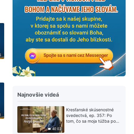
5
Najnovšie videá
Kresťanské skúsenostné
1
svedectvá, ep. 357: Po
tom, čo sa moja túžba po
požehnaniach rozplynula
40:02