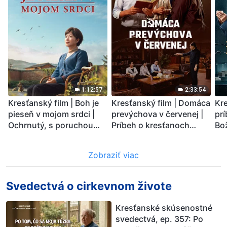
1:12:57
2:33:54
Kresťanský film | Boh je
Kresťanský film | Domáca
Kre
pieseň v mojom srdci |
prevýchova v červenej |
prí
Ochrnutý, s poruchou
Príbeh o kresťanoch
Bo
pamäti a na pokraji smrti
prenasledovaných
živ
– kto stvoril zázrak
rodinou
Zobraziť viac
života?
Svedectvá o cirkevnom živote
Kresťanské skúsenostné
svedectvá, ep. 357: Po