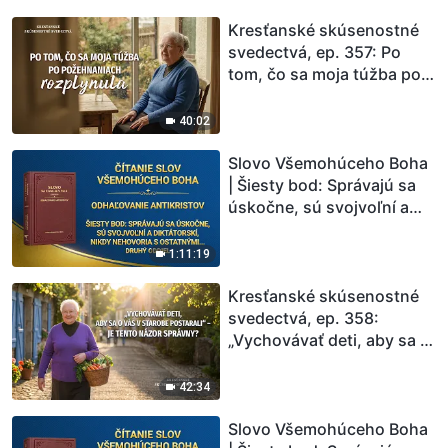
Kresťanské skúsenostné
svedectvá, ep. 357: Po
tom, čo sa moja túžba po
požehnaniach rozplynula
40:02
Slovo Všemohúceho Boha
| Šiesty bod: Správajú sa
úskočne, sú svojvoľní a
diktátorskí, nikdy
nehovoria s ostatnými v
1:11:19
duchovnom spoločenstve
a nútia ostatných, aby ich
Kresťanské skúsenostné
poslúchali (Druhý oddiel)
svedectvá, ep. 358:
„Vychovávať deti, aby sa o
vás v starobe postarali“ –
je tento názor správny?
42:34
Slovo Všemohúceho Boha