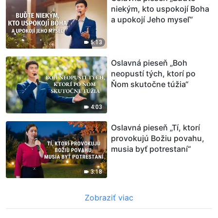
niekým, kto uspokojí Boha
a upokojí Jeho myseľ“
5:13
Oslavná pieseň „Boh
neopustí tých, ktorí po
Ňom skutočne túžia“
4:03
Oslavná pieseň „Tí, ktorí
provokujú Božiu povahu,
musia byť potrestaní“
3:18
Zobraziť viac