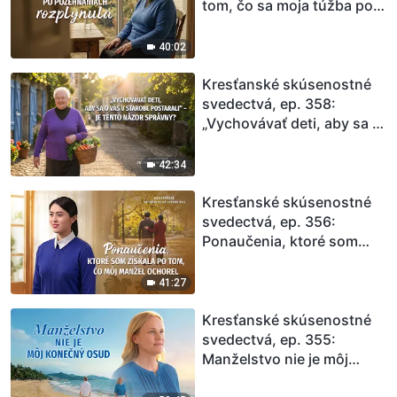
tom, čo sa moja túžba po
požehnaniach rozplynula
40:02
Kresťanské skúsenostné
svedectvá, ep. 358:
„Vychovávať deti, aby sa o
vás v starobe postarali“ –
je tento názor správny?
42:34
Kresťanské skúsenostné
svedectvá, ep. 356:
Ponaučenia, ktoré som
získala po tom, čo môj
manžel ochorel
41:27
Kresťanské skúsenostné
svedectvá, ep. 355:
Manželstvo nie je môj
konečný osud