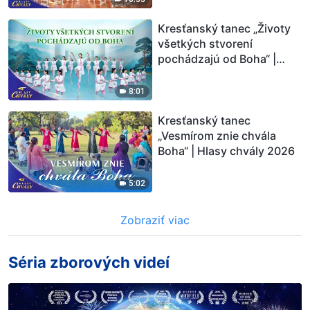
Kresťanský tanec „Životy
všetkých stvorení
pochádzajú od Boha“ |
Hlasy chvály 2026
8:01
Kresťanský tanec
„Vesmírom znie chvála
Boha“ | Hlasy chvály 2026
5:02
Zobraziť viac
Séria zborových videí