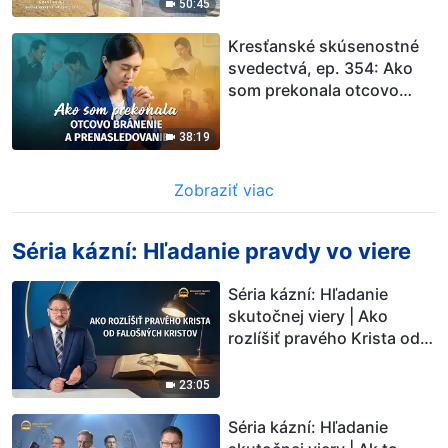
50:45
Kresťanské skúsenostné
svedectvá, ep. 354: Ako
som prekonala otcovo
bránenie a
prenasledovanie
38:19
Zobraziť viac
Séria kázní: Hľadanie pravdy vo viere
Séria kázní: Hľadanie
skutočnej viery | Ako
rozlíšiť pravého Krista od
falošných kristov
23:05
Séria kázní: Hľadanie