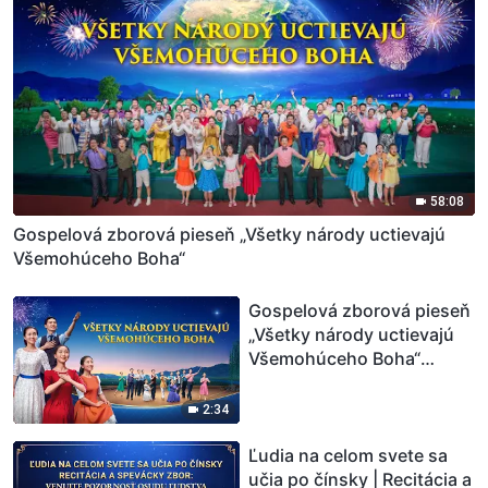
58:08
Gospelová zborová pieseň „Všetky národy uctievajú
Všemohúceho Boha“
Gospelová zborová pieseň
„Všetky národy uctievajú
Všemohúceho Boha“
(Upútavky)
2:34
Ľudia na celom svete sa
učia po čínsky | Recitácia a