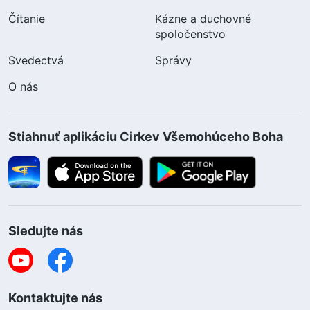
Čítanie
Kázne a duchovné
spoločenstvo
Svedectvá
Správy
O nás
Stiahnuť aplikáciu Cirkev Všemohúceho Boha
Sledujte nás
Dnes sa dozviete dobrú správu o návrate
Pána. Je to požehnanie od Boha. Kliknutím
na tlačidlo sa s nami môžete skontaktovať.
Kontaktujte nás