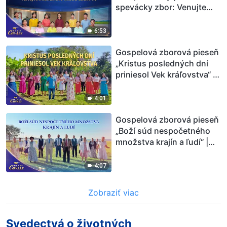
spevácky zbor: Venujte
pozornosť osudu ľudstva |
Hlasy chvály 2026
6:53
Gospelová zborová pieseň
„Kristus posledných dní
priniesol Vek kráľovstva“ |
Hlasy chvály 2026
4:01
Gospelová zborová pieseň
„Boží súd nespočetného
množstva krajín a ľudí“ |
Hlasy chvály 2026
4:07
Zobraziť viac
Svedectvá o životných