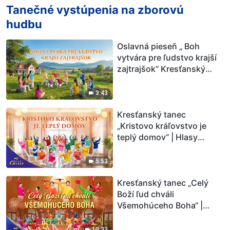
Tanečné vystúpenia na zborovú
hudbu
Oslavná pieseň „ Boh
vytvára pre ľudstvo krajší
zajtrajšok“ Kresťanský
tanec
3:43
Kresťanský tanec
„Kristovo kráľovstvo je
teplý domov“ | Hlasy
chvály 2026
5:53
Kresťanský tanec „Celý
Boží ľud chváli
Všemohúceho Boha“ |
Hlasy chvály 2026
10:33