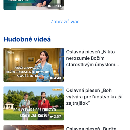
11:33
Zobraziť viac
Hudobné videá
Oslavná pieseň „Nikto
nerozumie Božím
starostlivým úmyslom
spasiť človeka“
4:40
Oslavná pieseň „Boh
vytvára pre ľudstvo krajší
zajtrajšok“
2:57
Oslavná pieseň „Buďte