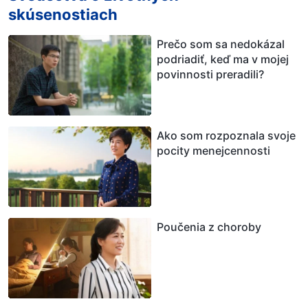
skúsenostiach
Prečo som sa nedokázal
podriadiť, keď ma v mojej
povinnosti preradili?
Ako som rozpoznala svoje
pocity menejcennosti
Poučenia z choroby