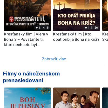
1:14:15
1:41:26
Kresťanský film | Viera v
Kresťanský film | Kto
Kre
Boha 3 – Povstaňte tí,
opäť pribíja Boha na kríž?
Sk
ktorí nechcete byť
otrokmi
Zobraziť viac
Filmy o náboženskom
prenasledovaní