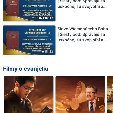
| Šiesty bod: Správajú sa
úskočne, sú svojvoľní a
diktátorskí, nikdy
nehovoria s ostatnými v
1:02:47
duchovnom spoločenstve
a nútia ostatných, aby ich
Slovo Všemohúceho Boha
poslúchali (Prvý oddiel)
| Šiesty bod: Správajú sa
úskočne, sú svojvoľní a
diktátorskí, nikdy
nehovoria s ostatnými v
51:23
duchovnom spoločenstve
a nútia ostatných, aby ich
poslúchali (Tretí oddiel)
Filmy o evanjeliu