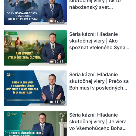
skutočnej viery | Ak to
náboženský svet
odsudzuje, nie je to pravá
cesta?
12:03
Séria kázní: Hľadanie
skutočnej viery | Ako
spoznať vteleného Syna
človeka
10:31
Séria kázní: Hľadanie
skutočnej viery | Prečo sa
Boh musí v posledných
dňoch opäť zjaviť a konať
dielo tak, že sa stane telom
11:09
Séria kázní: Hľadanie
skutočnej viery | Je viera
vo Všemohúceho Boha
zradou Pána Ježiša?