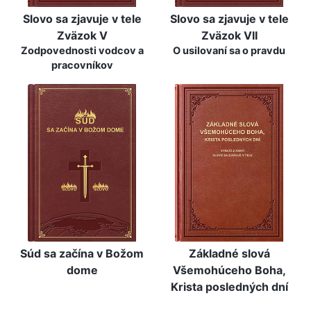
Slovo sa zjavuje v tele
Slovo sa zjavuje v tele
Zväzok V
Zväzok VII
Zodpovednosti vodcov a
O usilovaní sa o pravdu
pracovníkov
Súd sa začína v Božom
Základné slová
dome
Všemohúceho Boha,
Krista posledných dní