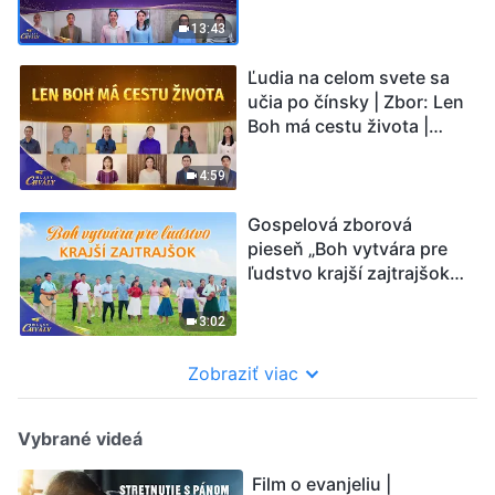
srdce nie je lepšie ako
Božie | Hlasy chvály 2026
13:43
Ľudia na celom svete sa
učia po čínsky | Zbor: Len
Boh má cestu života |
Hlasy chvály 2026
4:59
Gospelová zborová
pieseň „Boh vytvára pre
ľudstvo krajší zajtrajšok“ |
Hlasy chvály 2026
3:02
Zobraziť viac
Vybrané videá
Film o evanjeliu |