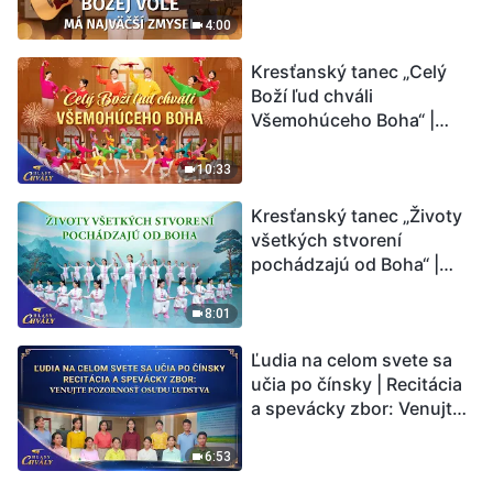
4:00
Kresťanský tanec „Celý
Boží ľud chváli
Všemohúceho Boha“ |
Hlasy chvály 2026
10:33
Kresťanský tanec „Životy
všetkých stvorení
pochádzajú od Boha“ |
Hlasy chvály 2026
8:01
Ľudia na celom svete sa
učia po čínsky | Recitácia
a spevácky zbor: Venujte
pozornosť osudu ľudstva |
Hlasy chvály 2026
6:53