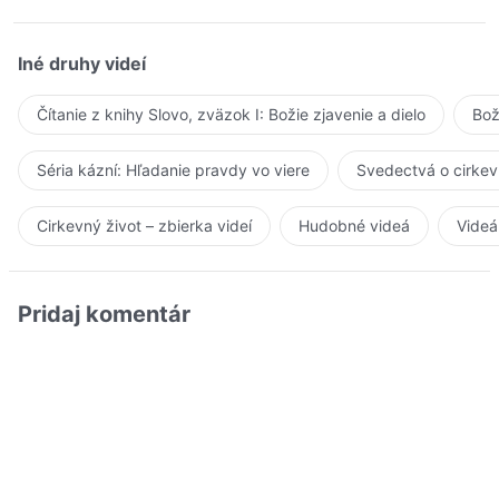
Iné druhy videí
Čítanie z knihy Slovo, zväzok I: Božie zjavenie a dielo
Bož
Séria kázní: Hľadanie pravdy vo viere
Svedectvá o cirkev
Cirkevný život – zbierka videí
Hudobné videá
Videá
Pridaj komentár