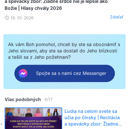
a spevácky zbor: Žiadne srdce nie je lepšie ako
Božie | Hlasy chvály 2026
Zdieľať
19. 01. 2026
Ak vám Boh pomohol, chceli by ste sa oboznámiť s
Jeho slovami, aby ste sa dostali do Jeho blízkosti
a tešili sa z Jeho požehnaní?
Spojte sa s nami cez Messenger
Viac podobných
4
/
17
Ľudia na celom svete sa
učia po čínsky | Recitácia
a spevácky zbor: Žiadne