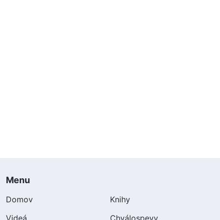
Menu
Domov
Knihy
Videá
Chválospevy