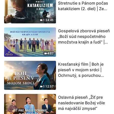
Stretnutie s Pánom počas
katakliziem (2. diel) | Zem
vstupuje do „fázy
masového vymierania“.
1:34:45
Kataklizmy udierajú.
Gospelová zborová pieseň
Ľudstvu sa začína
„Boží súd nespočetného
odpočítavať čas. Našli ste
množstva krajín a ľudí“ |
spôsob, ako prežiť?
Hlasy chvály 2026
4:07
Kresťanský film | Boh je
pieseň v mojom srdci |
Ochrnutý, s poruchou
pamäti a na pokraji smrti –
kto stvoril zázrak života?
1:12:57
Oslavná pieseň „Žiť pre
nasledovanie Božej vôle
má najväčší zmysel“