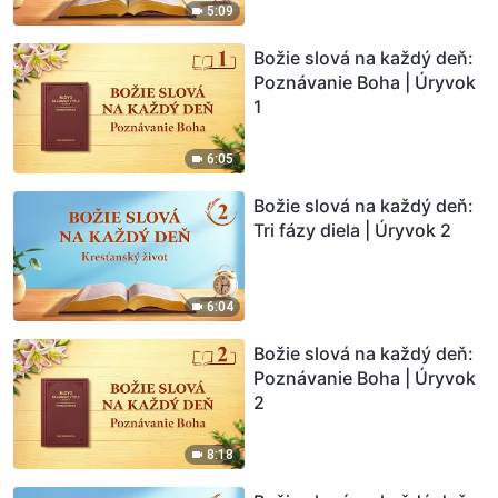
5:09
Božie slová na každý deň:
Poznávanie Boha | Úryvok
1
6:05
Božie slová na každý deň:
Tri fázy diela | Úryvok 2
6:04
Božie slová na každý deň:
Poznávanie Boha | Úryvok
2
8:18