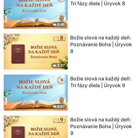
Tri fázy diela | Úryvok 8
5:40
Božie slová na každý deň:
Poznávanie Boha | Úryvok
8
5:47
Božie slová na každý deň:
Tri fázy diela | Úryvok 9
8:07
Božie slová na každý deň:
Poznávanie Boha | Úryvok
9