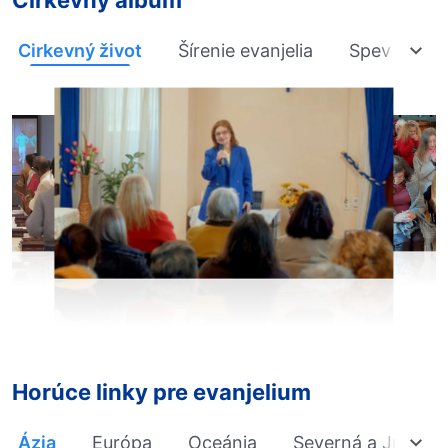
Cirkevný album
Cirkevný život
Šírenie evanjelia
Spev a tan
Horúce linky pre evanjelium
Ázia
Európa
Oceánia
Severná a Južná 