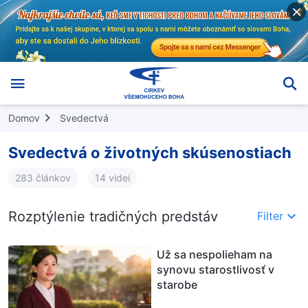
Domov
Svedectvá
Svedectvá o životných skúsenostiach
283 článkov
14 videí
Rozptýlenie tradičných predstáv
Filter
Už sa nespolieham na
synovu starostlivosť v
starobe