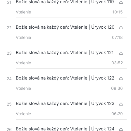
Božie slová na každý deň: Vtelenie | Úryvok 119
21
Vtelenie
10:15
Božie slová na každý deň: Vtelenie | Úryvok 120
22
Vtelenie
07:18
Božie slová na každý deň: Vtelenie | Úryvok 121
23
Vtelenie
03:52
Božie slová na každý deň: Vtelenie | Úryvok 122
24
Vtelenie
08:36
Božie slová na každý deň: Vtelenie | Úryvok 123
25
Vtelenie
06:29
Božie slová na každý deň: Vtelenie | Úryvok 124
26