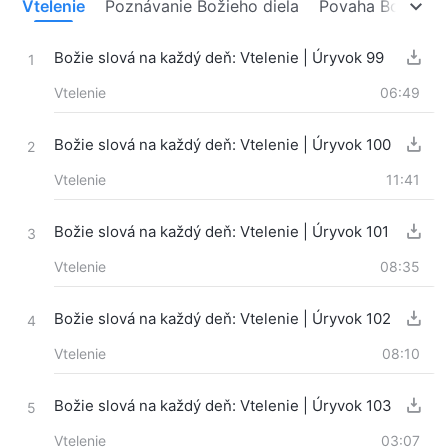
í
Vtelenie
Poznávanie Božieho diela
Povaha Boha, čo
Božie slová na každý deň: Vtelenie | Úryvok 99
1
Vtelenie
06:49
Božie slová na každý deň: Vtelenie | Úryvok 100
2
Vtelenie
11:41
Božie slová na každý deň: Vtelenie | Úryvok 101
3
Vtelenie
08:35
Božie slová na každý deň: Vtelenie | Úryvok 102
4
Vtelenie
08:10
Božie slová na každý deň: Vtelenie | Úryvok 103
5
Vtelenie
03:07