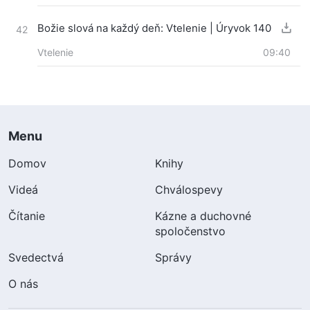
Božie slová na každý deň: Vtelenie | Úryvok 140
42
Vtelenie
09:40
Menu
Domov
Knihy
Videá
Chválospevy
Čítanie
Kázne a duchovné
spoločenstvo
Svedectvá
Správy
O nás