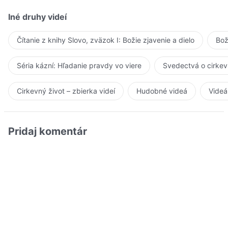
Iné druhy videí
Čítanie z knihy Slovo, zväzok I: Božie zjavenie a dielo
Bož
Séria kázní: Hľadanie pravdy vo viere
Svedectvá o cirkev
Cirkevný život – zbierka videí
Hudobné videá
Videá
Pridaj komentár