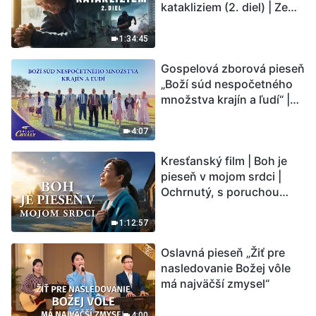
katakliziem (2. diel) | Zem
vstupuje do „fázy
masového vymierania“.
1:34:45
Kataklizmy udierajú.
Gospelová zborová pieseň
Ľudstvu sa začína
„Boží súd nespočetného
odpočítavať čas. Našli ste
množstva krajín a ľudí“ |
spôsob, ako prežiť?
Hlasy chvály 2026
4:07
Kresťanský film | Boh je
pieseň v mojom srdci |
Ochrnutý, s poruchou
pamäti a na pokraji smrti –
kto stvoril zázrak života?
1:12:57
Oslavná pieseň „Žiť pre
nasledovanie Božej vôle
má najväčší zmysel“
4:00