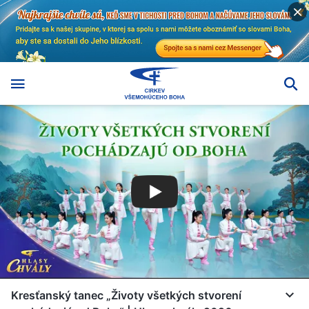
Kresťanský tanec „Životy všetkých stvorení