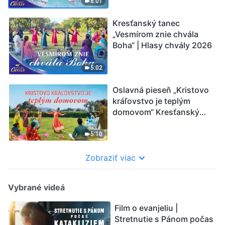
8:01
Kresťanský tanec
„Vesmírom znie chvála
Boha“ | Hlasy chvály 2026
5:02
Oslavná pieseň „Kristovo
kráľovstvo je teplým
domovom“ Kresťanský
tanec
5:10
Zobraziť viac
Vybrané videá
Film o evanjeliu |
Stretnutie s Pánom počas