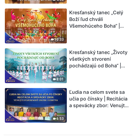
Kresťanský tanec „Celý
Boží ľud chváli
Všemohúceho Boha“ |
Hlasy chvály 2026
10:33
Kresťanský tanec „Životy
všetkých stvorení
pochádzajú od Boha“ |
Hlasy chvály 2026
8:01
Ľudia na celom svete sa
učia po čínsky | Recitácia
a spevácky zbor: Venujte
pozornosť osudu ľudstva |
Hlasy chvály 2026
6:53