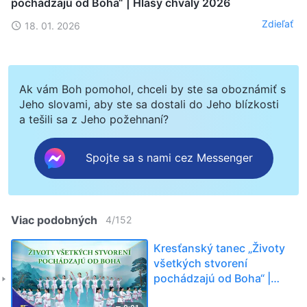
pochádzajú od Boha“ | Hlasy chvály 2026
Zdieľať
18. 01. 2026
Ak vám Boh pomohol, chceli by ste sa oboznámiť s
Jeho slovami, aby ste sa dostali do Jeho blízkosti
a tešili sa z Jeho požehnaní?
Spojte sa s nami cez Messenger
Viac podobných
4
/
152
Kresťanský tanec „Životy
všetkých stvorení
pochádzajú od Boha“ |
Hlasy chvály 2026