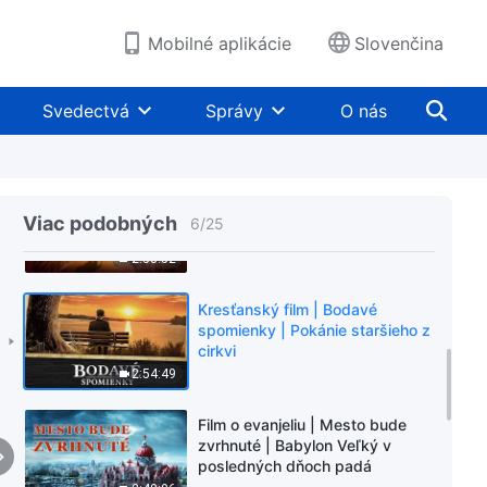
1:58:19
Mobilné aplikácie
Slovenčina
Kresťanský film | Poctivosť sa
nikdy nevytratí | Iba čestný
Svedectvá
Správy
O nás
človek môže získať Božie
požehnanie
1:24:42
Kresťanský film | Čakanie
Viac podobných
6
/
25
2:58:52
Kresťanský film | Bodavé
spomienky | Pokánie staršieho z
cirkvi
2:54:49
Film o evanjeliu | Mesto bude
zvrhnuté | Babylon Veľký v
posledných dňoch padá