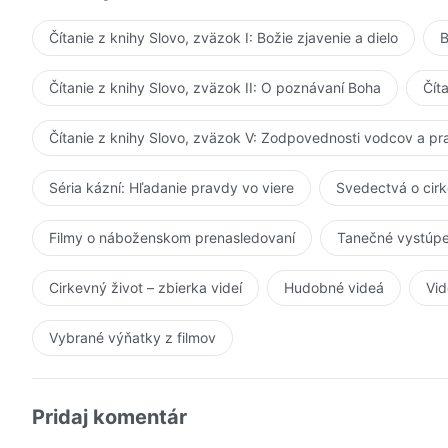
Čítanie z knihy Slovo, zväzok I: Božie zjavenie a dielo
B
Čítanie z knihy Slovo, zväzok II: O poznávaní Boha
Čít
Čítanie z knihy Slovo, zväzok V: Zodpovednosti vodcov a p
Séria kázní: Hľadanie pravdy vo viere
Svedectvá o cir
Filmy o náboženskom prenasledovaní
Tanečné vystúpe
Cirkevný život – zbierka videí
Hudobné videá
Vid
Vybrané výňatky z filmov
Pridaj komentár