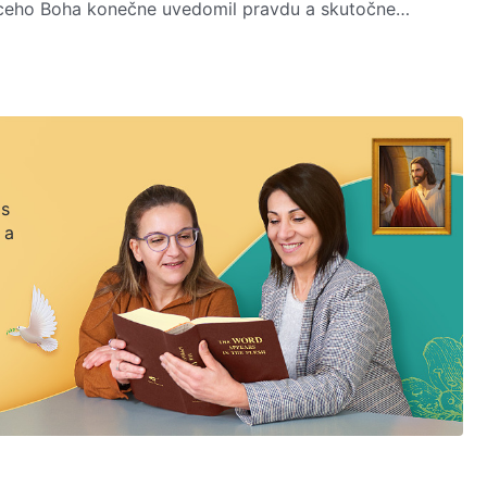
úceho Boha konečne uvedomil pravdu a skutočne
, ako aj to, ako sa usilovať spôsobom, ktorý mu umožní
 spomienky ho pichajú pri srdci ako tŕne…
 s
 a