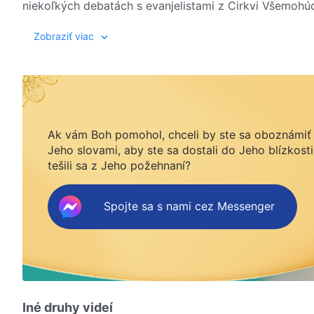
niekoľkých debatách s evanjelistami z Cirkvi Všemoh
pochopil, čo znamená nasledovať vôľu nebeského Otca
Zakaždým, keď si spomenie na to, kým bol v minulosti,
Zobraziť viac
dosiahnuť spásu a vstúpiť do nebeského kráľovstva…
Ak vám Boh pomohol, chceli by ste sa oboznámiť
Jeho slovami, aby ste sa dostali do Jeho blízkosti
tešili sa z Jeho požehnaní?
Spojte sa s nami cez Messenger
Iné druhy videí