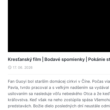
Kresťanský film | Bodavé spomienky | Pokánie st
17. 06. 2026
Fan Guoyi bol starším domácej cirkvi v Číne. Počas v
Pavla, tvrdo pracoval a s veľkým nadšením sa vydával
usilovaním sa nasleduje vôľu nebeského Otca a že keď
kráľovstva. Keď však na neho zostúpila spása Všemohú
predstavách. Božie dielo posledných dní neustále odm