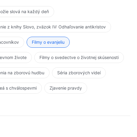
ožie slová na každý deň
anie z knihy Slovo, zväzok IV: Odhaľovanie antikristov
racovníkov
Filmy o evanjeliu
kevnom živote
Filmy o svedectve o životnej skúsenosti
nia na zborovú hudbu
Séria zborových videí
eá s chválospevmi
Zjavenie pravdy