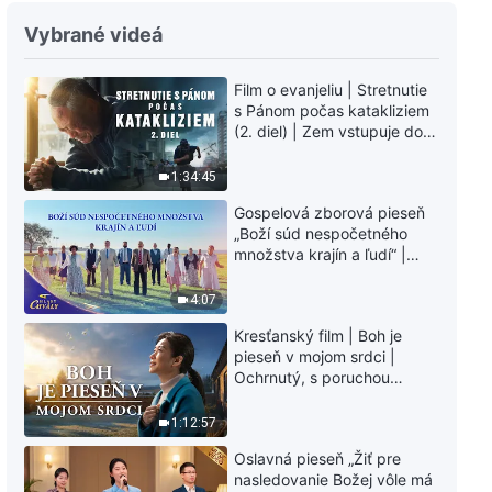
Film o evanjeliu | Tajomstvo
Vybrané videá
zbožnosti: pokračovanie |
Šírenie evanjelia o návrate Pána
Film o evanjeliu | Stretnutie
Ježiša
3:05:38
s Pánom počas katakliziem
(2. diel) | Zem vstupuje do
Film o evanjeliu | Tajomstvo
„fázy masového
zbožnosti | Pán Ježiš sa už
vymierania“. Kataklizmy
1:34:45
vrátil
udierajú. Ľudstvu sa začína
3:01:19
Gospelová zborová pieseň
odpočítavať čas. Našli ste
„Boží súd nespočetného
spôsob, ako prežiť?
množstva krajín a ľudí“ |
Film o evanjeliu | Stretnutie s
Hlasy chvály 2026
Pánom počas katakliziem (1.
4:07
diel) | Vzťah medzi Pánovým
návratom a veľkými
1:20:47
Kresťanský film | Boh je
kataklizmami
pieseň v mojom srdci |
Film o evanjeliu | Hostina
Ochrnutý, s poruchou
nebeského kráľovstva |
pamäti a na pokraji smrti –
Svedectvo o viere katolíckeho
kto stvoril zázrak života?
1:12:57
kňaza
2:09:57
Oslavná pieseň „Žiť pre
nasledovanie Božej vôle má