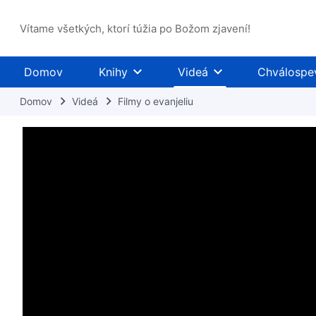
Vítame všetkých, ktorí túžia po Božom zjavení!
Domov
Knihy
Videá
Chválospe
Domov
Videá
Filmy o evanjeliu