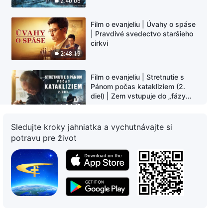
2:40:06
Film o evanjeliu | Úvahy o spáse
| Pravdivé svedectvo staršieho
cirkvi
2:48:19
Film o evanjeliu | Stretnutie s
Pánom počas katakliziem (2.
diel) | Zem vstupuje do „fázy
masového vymierania“.
1:34:45
Kataklizmy udierajú. Ľudstvu sa
začína odpočítavať čas. Našli
Sledujte kroky jahniatka a vychutnávajte si
Film o evanjeliu | Cesta do
ste spôsob, ako prežiť?
potravu pre život
nebeského kráľovstva je plná
nástrah | Cesta do nebeského
kráľovstva je tu
2:25:23
Kresťanský film | Viera v Boha
2:54:20