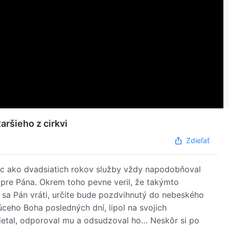
aršieho z cirkvi
Zdieľať
iac ako dvadsiatich rokov služby vždy napodobňoval
 pre Pána. Okrem toho pevne veril, že takýmto
 sa Pán vráti, určite bude pozdvihnutý do nebeského
ceho Boha posledných dní, lipol na svojich
ietal, odporoval mu a odsudzoval ho… Neskôr si po