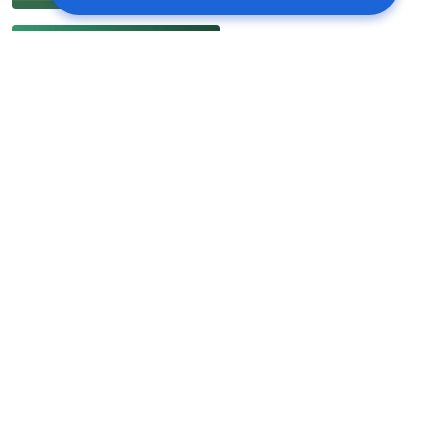
Slovo Všemohúceho Boha
| Len tí, čo poznajú Božie
dielo dneška, môžu slúžiť
Bohu
20:26
Slovo Všemohúceho Boha
| Skutočná láska k Bohu je
spontánna
25:33
Slovo Všemohúceho Boha
| O praktizovaní modlitby
26:24
Slovo Všemohúceho Boha