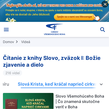
Domov
Videá
Čítanie z knihy Slovo, zväzok I: Božie
zjavenie a dielo
216 videí
smíru
Slová Krista, keď kráčal naprieč cirkvami
Slovo Všemohúceho Boha
| Čo znamená skutočne
veriť v Boha