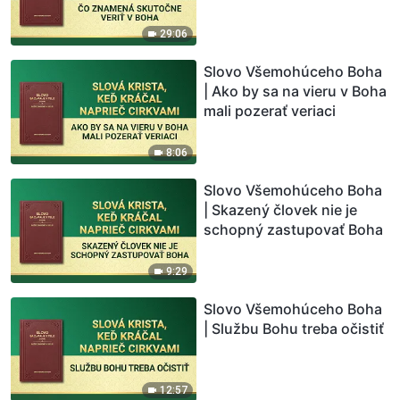
29:06
Slovo Všemohúceho Boha
| Ako by sa na vieru v Boha
mali pozerať veriaci
8:06
Slovo Všemohúceho Boha
| Skazený človek nie je
schopný zastupovať Boha
9:29
Slovo Všemohúceho Boha
| Službu Bohu treba očistiť
12:57