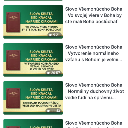
Slovo Všemohúceho Boha
| Vo svojej viere v Boha by
ste mali Boha poslúchať
9:21
Slovo Všemohúceho Boha
| Vytvorenie normálneho
vzťahu s Bohom je veľmi
dôležité
20:57
Slovo Všemohúceho Boha
| Normálny duchovný život
vedie ľudí na správnu
cestu
11:43
Slovo Všemohúceho Boha