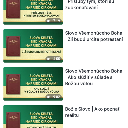
| Prísľuby tým, ktorí sú
zdokonaľovaní
17:19
Slovo Všemohúceho Boha
| Zlí budú určite potrestaní
14:55
Slovo Všemohúceho Boha
| Ako slúžiť v súlade s
Božou vôľou
19:02
Božie Slovo | Ako poznať
realitu