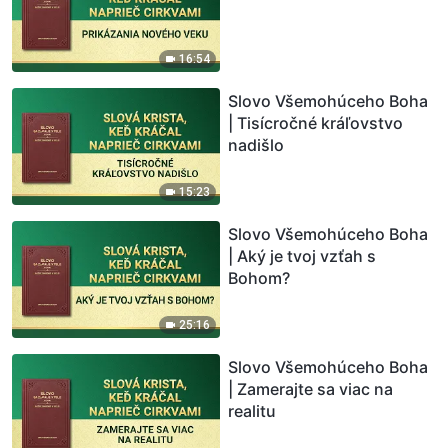
16:54
Slovo Všemohúceho Boha
| Tisícročné kráľovstvo
nadišlo
15:23
Slovo Všemohúceho Boha
| Aký je tvoj vzťah s
Bohom?
25:16
Slovo Všemohúceho Boha
| Zamerajte sa viac na
realitu