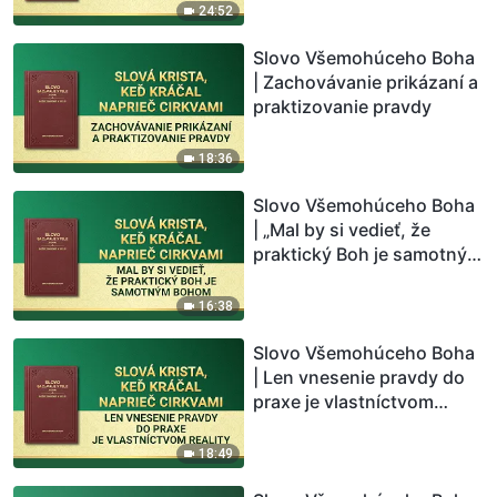
24:52
Slovo Všemohúceho Boha
| Zachovávanie prikázaní a
praktizovanie pravdy
18:36
Slovo Všemohúceho Boha
| „Mal by si vedieť, že
praktický Boh je samotným
Bohom“
16:38
Slovo Všemohúceho Boha
| Len vnesenie pravdy do
praxe je vlastníctvom
reality
18:49