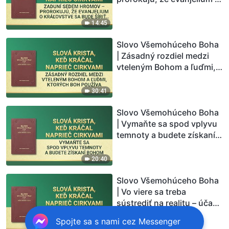
kráľovstve sa bude šíriť po
celom vesmíre
14:45
Slovo Všemohúceho Boha
| Zásadný rozdiel medzi
vteleným Bohom a ľuďmi,
ktorých Boh používa
30:41
Slovo Všemohúceho Boha
| Vymaňte sa spod vplyvu
temnoty a budete získaní
Bohom
20:40
Slovo Všemohúceho Boha
| Vo viere sa treba
sústrediť na realitu – účasť
na náboženských rituáloch
Spojte sa s nami cez Messenger
nie je viera
11:27