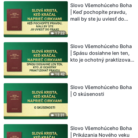
Slovo Všemohúceho Boha
| Keď pochopíte pravdu,
mali by ste ju uviesť do
praxe
17:22
Slovo Všemohúceho Boha
| Spásu dosiahne len ten,
kto je ochotný praktizovať
pravdu
16:42
Slovo Všemohúceho Boha
| O skúsenosti
13:31
Slovo Všemohúceho Boha
| Prikázania Nového veku