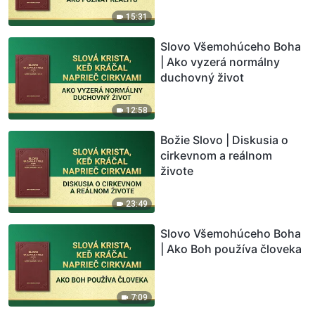
15:31
Slovo Všemohúceho Boha
| Ako vyzerá normálny
duchovný život
12:58
Božie Slovo | Diskusia o
cirkevnom a reálnom
živote
23:49
Slovo Všemohúceho Boha
| Ako Boh používa človeka
7:09