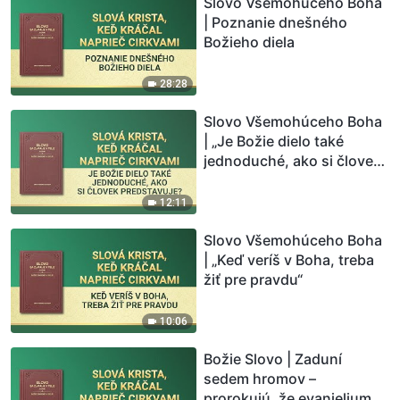
Slovo Všemohúceho Boha
| Poznanie dnešného
Božieho diela
28:28
Slovo Všemohúceho Boha
| „Je Božie dielo také
jednoduché, ako si človek
predstavuje?“
12:11
Slovo Všemohúceho Boha
| „Keď veríš v Boha, treba
žiť pre pravdu“
10:06
Božie Slovo | Zaduní
sedem hromov –
prorokujú, že evanjelium o