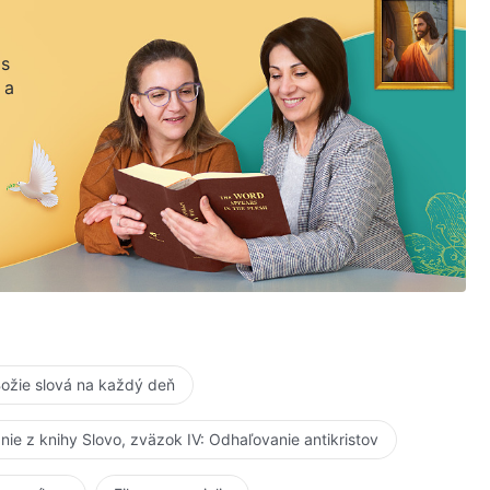
 s
 a
ožie slová na každý deň
anie z knihy Slovo, zväzok IV: Odhaľovanie antikristov