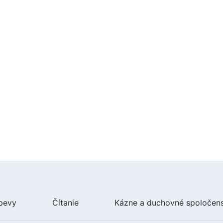
pevy
Čítanie
Kázne a duchovné spoločen