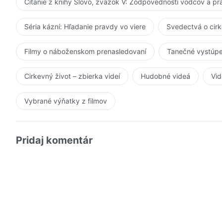
Čítanie z knihy Slovo, zväzok V: Zodpovednosti vodcov a p
Séria kázní: Hľadanie pravdy vo viere
Svedectvá o cir
Filmy o náboženskom prenasledovaní
Tanečné vystúpe
Cirkevný život – zbierka videí
Hudobné videá
Vid
Vybrané výňatky z filmov
Pridaj komentár