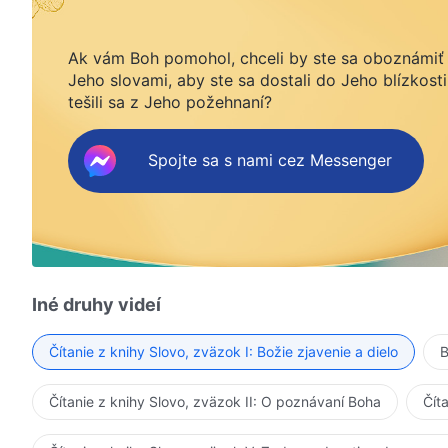
Ak vám Boh pomohol, chceli by ste sa oboznámiť
Jeho slovami, aby ste sa dostali do Jeho blízkosti
tešili sa z Jeho požehnaní?
Spojte sa s nami cez Messenger
Iné druhy videí
Čítanie z knihy Slovo, zväzok I: Božie zjavenie a dielo
B
Čítanie z knihy Slovo, zväzok II: O poznávaní Boha
Čít