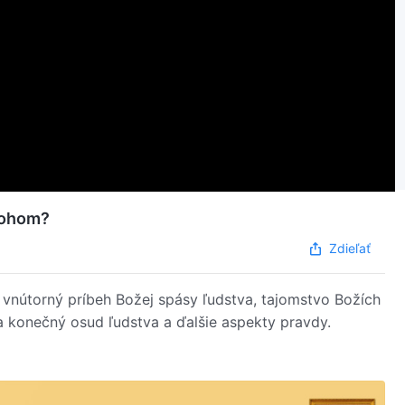
Bohom?
Zdieľať
vnútorný príbeh Božej spásy ľudstva, tajomstvo Božích
 a konečný osud ľudstva a ďalšie aspekty pravdy.