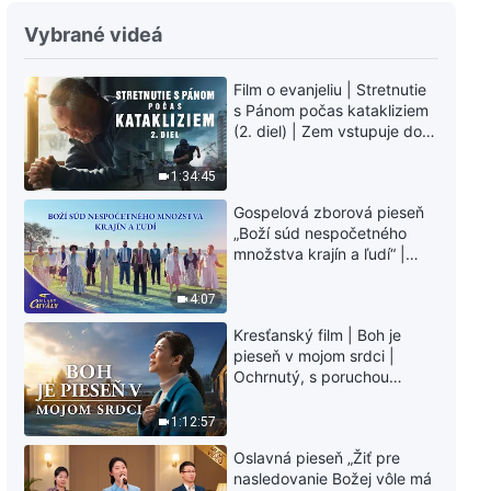
Slovo Všemohúceho Boha | „Je
Vybrané videá
Božie dielo také jednoduché, ako
si človek predstavuje?“
Film o evanjeliu | Stretnutie
12:11
s Pánom počas katakliziem
(2. diel) | Zem vstupuje do
Slovo Všemohúceho Boha | „Keď
„fázy masového
veríš v Boha, treba žiť pre
vymierania“. Kataklizmy
1:34:45
pravdu“
udierajú. Ľudstvu sa začína
10:06
Gospelová zborová pieseň
odpočítavať čas. Našli ste
„Boží súd nespočetného
spôsob, ako prežiť?
množstva krajín a ľudí“ |
Božie Slovo | Zaduní sedem
Hlasy chvály 2026
hromov – prorokujú, že
evanjelium o kráľovstve sa bude
4:07
šíriť po celom vesmíre
14:45
Kresťanský film | Boh je
pieseň v mojom srdci |
Slovo Všemohúceho Boha |
Ochrnutý, s poruchou
Zásadný rozdiel medzi vteleným
pamäti a na pokraji smrti –
Bohom a ľuďmi, ktorých Boh
kto stvoril zázrak života?
1:12:57
používa
30:41
Oslavná pieseň „Žiť pre
nasledovanie Božej vôle má