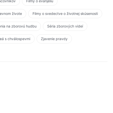
racovníkov
Filmy o evanjeliu
kevnom živote
Filmy o svedectve o životnej skúsenosti
nia na zborovú hudbu
Séria zborových videí
eá s chválospevmi
Zjavenie pravdy