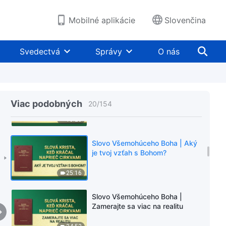
13:31
Mobilné aplikácie
Slovenčina
Slovo Všemohúceho Boha |
Prikázania Nového veku
Svedectvá
Správy
O nás
16:54
Slovo Všemohúceho Boha |
Tisícročné kráľovstvo nadišlo
Viac podobných
20
/
154
15:23
Slovo Všemohúceho Boha | Aký
je tvoj vzťah s Bohom?
25:16
Slovo Všemohúceho Boha |
Zamerajte sa viac na realitu