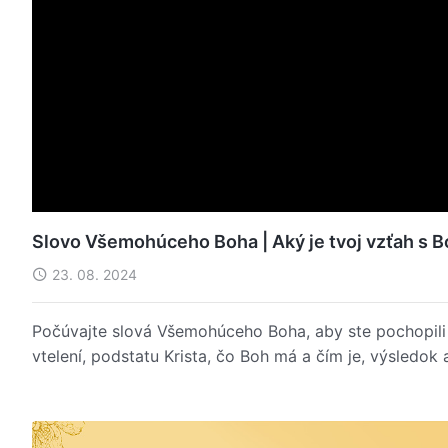
Slovo Všemohúceho Boha | Aký je tvoj vzťah s 
23. 08. 2024
Počúvajte slová Všemohúceho Boha, aby ste pochopili 
vtelení, podstatu Krista, čo Boh má a čím je, výsledok