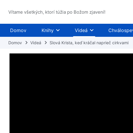
Vítame všetkých, ktorí túžia po Božom zjavení!
Domov
Knihy
Videá
Chválospe
Domov
Videá
Slová Krista, keď kráčal naprieč cirkvami