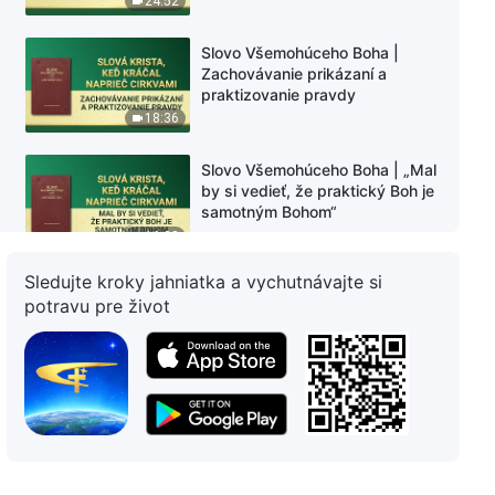
24:52
Slovo Všemohúceho Boha |
Zachovávanie prikázaní a
praktizovanie pravdy
18:36
Slovo Všemohúceho Boha | „Mal
by si vedieť, že praktický Boh je
samotným Bohom“
16:38
Sledujte kroky jahniatka a vychutnávajte si
Slovo Všemohúceho Boha | Len
potravu pre život
vnesenie pravdy do praxe je
vlastníctvom reality
18:49
Slovo Všemohúceho Boha |
Poznanie dnešného Božieho
diela
28:28