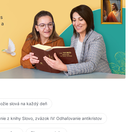
 s
 a
ožie slová na každý deň
anie z knihy Slovo, zväzok IV: Odhaľovanie antikristov