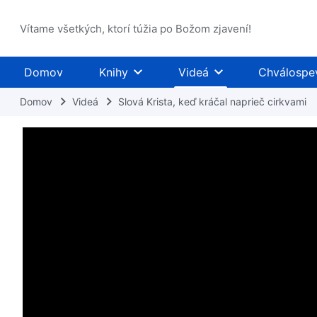
Vítame všetkých, ktorí túžia po Božom zjavení!
Domov
Knihy
Videá
Chválospe
Domov
Videá
Slová Krista, keď kráčal naprieč cirkvami