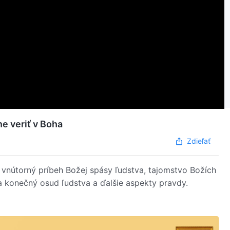
 veriť v Boha
Zdieľať
vnútorný príbeh Božej spásy ľudstva, tajomstvo Božích
 a konečný osud ľudstva a ďalšie aspekty pravdy.