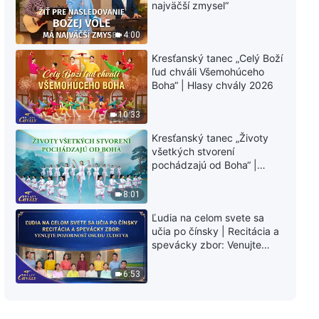
najväčší zmysel“
15:31
4:00
Kresťanský tanec „Celý Boží
Slovo Všemohúceho Boha | Ako
ľud chváli Všemohúceho
vyzerá normálny duchovný život
Boha“ | Hlasy chvály 2026
12:58
10:33
Božie Slovo | Diskusia o
Kresťanský tanec „Životy
cirkevnom a reálnom živote
všetkých stvorení
pochádzajú od Boha“ |
Hlasy chvály 2026
23:49
8:01
Slovo Všemohúceho Boha | Ako
Ľudia na celom svete sa
Boh používa človeka
učia po čínsky | Recitácia a
spevácky zbor: Venujte
7:09
pozornosť osudu ľudstva |
Hlasy chvály 2026
6:53
Slovo Všemohúceho Boha | Keď
pochopíte pravdu, mali by ste ju
uviesť do praxe