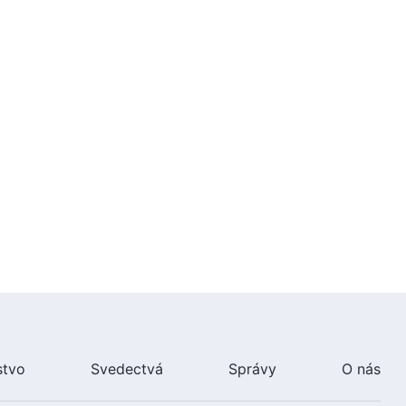
17:22
Slovo Všemohúceho Boha |
Spásu dosiahne len ten, kto je
ochotný praktizovať pravdu
16:42
Slovo Všemohúceho Boha | O
skúsenosti
13:31
Slovo Všemohúceho Boha |
Prikázania Nového veku
16:54
Slovo Všemohúceho Boha |
Tisícročné kráľovstvo nadišlo
stvo
Svedectvá
Správy
O nás
15:23