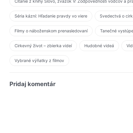
Čítanie z knihy Slovo, zväzok V: Zodpovednosti vodcov a p
Séria kázní: Hľadanie pravdy vo viere
Svedectvá o cir
Filmy o náboženskom prenasledovaní
Tanečné vystúpe
Cirkevný život – zbierka videí
Hudobné videá
Vid
Vybrané výňatky z filmov
Pridaj komentár