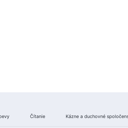
pevy
Čítanie
Kázne a duchovné spoločen