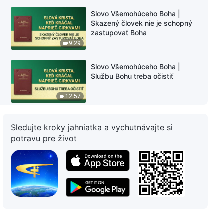
Slovo Všemohúceho Boha |
Skazený človek nie je schopný
zastupovať Boha
9:29
Slovo Všemohúceho Boha |
Službu Bohu treba očistiť
12:57
Slovo Všemohúceho Boha | Vo
Sledujte kroky jahniatka a vychutnávajte si
svojej viere v Boha by ste mali
potravu pre život
Boha poslúchať
9:21
Slovo Všemohúceho Boha |
Vytvorenie normálneho vzťahu s
Bohom je veľmi dôležité
20:57