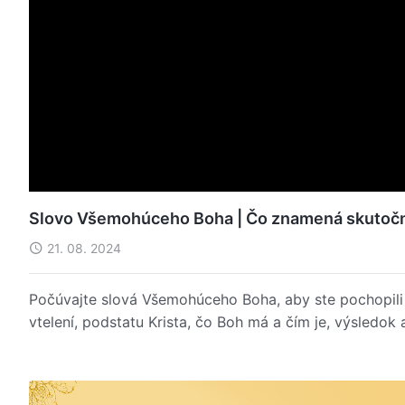
Slovo Všemohúceho Boha | Čo znamená skutočne
21. 08. 2024
Počúvajte slová Všemohúceho Boha, aby ste pochopili 
vtelení, podstatu Krista, čo Boh má a čím je, výsledok