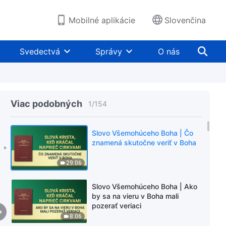
Mobilné aplikácie
Slovenčina
Svedectvá
Správy
O nás
Viac podobných
1
/
154
Slovo Všemohúceho Boha | Čo
znamená skutočne veriť v Boha
29:06
Slovo Všemohúceho Boha | Ako
by sa na vieru v Boha mali
pozerať veriaci
8:06