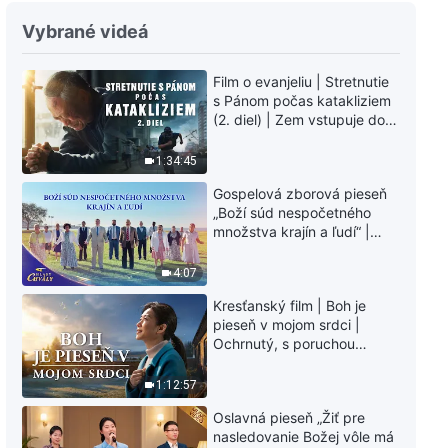
Slovo Všemohúceho Boha |
Normálny duchovný život vedie
Vybrané videá
ľudí na správnu cestu
11:43
Film o evanjeliu | Stretnutie
s Pánom počas katakliziem
Slovo Všemohúceho Boha |
(2. diel) | Zem vstupuje do
Prísľuby tým, ktorí sú
„fázy masového
zdokonaľovaní
vymierania“. Kataklizmy
1:34:45
17:19
udierajú. Ľudstvu sa začína
Gospelová zborová pieseň
odpočítavať čas. Našli ste
„Boží súd nespočetného
spôsob, ako prežiť?
Slovo Všemohúceho Boha | Zlí
množstva krajín a ľudí“ |
budú určite potrestaní
Hlasy chvály 2026
4:07
14:55
Kresťanský film | Boh je
Slovo Všemohúceho Boha | Ako
pieseň v mojom srdci |
slúžiť v súlade s Božou vôľou
Ochrnutý, s poruchou
pamäti a na pokraji smrti –
kto stvoril zázrak života?
19:02
1:12:57
Oslavná pieseň „Žiť pre
Božie Slovo | Ako poznať realitu
nasledovanie Božej vôle má