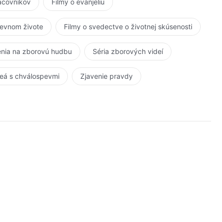
racovníkov
Filmy o evanjeliu
kevnom živote
Filmy o svedectve o životnej skúsenosti
nia na zborovú hudbu
Séria zborových videí
eá s chválospevmi
Zjavenie pravdy