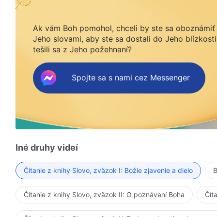
Ak vám Boh pomohol, chceli by ste sa oboznámiť
Jeho slovami, aby ste sa dostali do Jeho blízkosti
tešili sa z Jeho požehnaní?
Spojte sa s nami cez Messenger
Iné druhy videí
Čítanie z knihy Slovo, zväzok I: Božie zjavenie a dielo
B
Čítanie z knihy Slovo, zväzok II: O poznávaní Boha
Čít