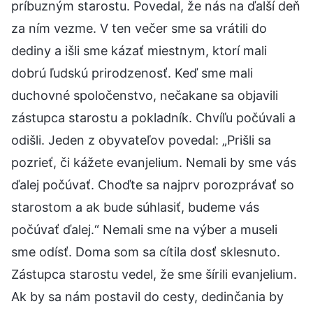
príbuzným starostu. Povedal, že nás na ďalší deň
za ním vezme. V ten večer sme sa vrátili do
dediny a išli sme kázať miestnym, ktorí mali
dobrú ľudskú prirodzenosť. Keď sme mali
duchovné spoločenstvo, nečakane sa objavili
zástupca starostu a pokladník. Chvíľu počúvali a
odišli. Jeden z obyvateľov povedal: „Prišli sa
pozrieť, či kážete evanjelium. Nemali by sme vás
ďalej počúvať. Choďte sa najprv porozprávať so
starostom a ak bude súhlasiť, budeme vás
počúvať ďalej.“ Nemali sme na výber a museli
sme odísť. Doma som sa cítila dosť sklesnuto.
Zástupca starostu vedel, že sme šírili evanjelium.
Ak by sa nám postavil do cesty, dedinčania by