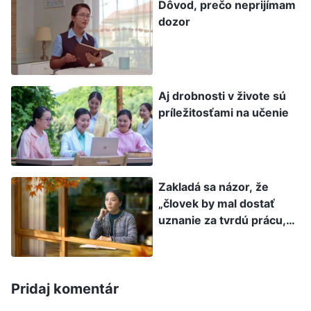
Dôvod, prečo neprijímam
musíš urobiť všetko pre to, aby si splnil svoju
dozor
povinnosť; musíš zaplatiť istú cenu a použiť
určité spôsoby a prostriedky, pričom nezáleží
na tom, aké spôsoby a prostriedky uplatníš,
pokiaľ si nimi túto osobu získaš. V skratke, ak
Aj drobnosti v živote sú
príležitosťami na učenie
chceš človeka získať, musíš splniť svoju
povinnosť, použiť lásku a urobiť všetko, čo je v
tvojich silách. V duchovnom spoločenstve
musíš zdieľať všetky pravdy, ktorým rozumieš,
Zakladá sa názor, že
„človek by mal dostať
a robiť všetko, čo by si mal robiť. Aj keď danú
uznanie za tvrdú prácu,
osobu nezískaš, budeš mať čisté svedomie.
ak nie za zásluhy“ na
Urobil si pre to totiž všetko.
“
(Slovo, zv. III:
pravde?
Rozpravy Krista posledných dní. Šírenie evanjelia je
Pridaj komentár
Pri
povinnosť, ku ktorej sú zaviazaní všetci veriaci)