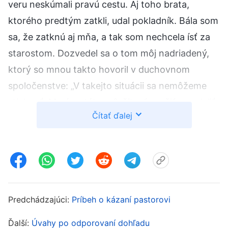
veru neskúmali pravú cestu. Aj toho brata,
ktorého predtým zatkli, udal pokladník. Bála som
sa, že zatknú aj mňa, a tak som nechcela ísť za
starostom. Dozvedel sa o tom môj nadriadený,
ktorý so mnou takto hovoril v duchovnom
spoločenstve: „V takejto situácii sa nemôžeme
stiahnuť. Musíme túto príležitosť využiť a podeliť
Čítať ďalej
sa s nimi o evanjelium. Ak si splníme svoje
povinnosti, budeme mať čisté svedomie, či už
evanjelium prijmú alebo nie.“ Presne vtedy som
pomyslela na úryvok Božích slov, ktorý som už
čítala: „
Pri šírení evanjelia si ľudia musia splniť
svoju zodpovednosť a horlivo sa zaoberať
Predchádzajúci:
Príbeh o kázaní pastorovi
každým potenciálnym príjemcom evanjelia. Boh
Ďalší:
Úvahy po odporovaní dohľadu