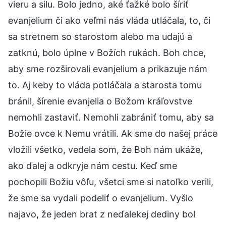
vieru a silu. Bolo jedno, aké ťažké bolo šíriť
evanjelium či ako veľmi nás vláda utláčala, to, či
sa stretnem so starostom alebo ma udajú a
zatknú, bolo úplne v Božích rukách. Boh chce,
aby sme rozširovali evanjelium a prikazuje nám
to. Aj keby to vláda potláčala a starosta tomu
bránil, šírenie evanjelia o Božom kráľovstve
nemohli zastaviť. Nemohli zabrániť tomu, aby sa
Božie ovce k Nemu vrátili. Ak sme do našej práce
vložili všetko, vedela som, že Boh nám ukáže,
ako ďalej a odkryje nám cestu. Keď sme
pochopili Božiu vôľu, všetci sme si natoľko verili,
že sme sa vydali podeliť o evanjelium. Vyšlo
najavo, že jeden brat z neďalekej dediny bol