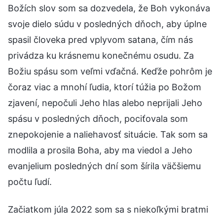
Božích slov som sa dozvedela, že Boh vykonáva
svoje dielo súdu v posledných dňoch, aby úplne
spasil človeka pred vplyvom satana, čím nás
privádza ku krásnemu konečnému osudu. Za
Božiu spásu som veľmi vďačná. Keďže pohrôm je
čoraz viac a mnohí ľudia, ktorí túžia po Božom
zjavení, nepočuli Jeho hlas alebo neprijali Jeho
spásu v posledných dňoch, pociťovala som
znepokojenie a naliehavosť situácie. Tak som sa
modlila a prosila Boha, aby ma viedol a Jeho
evanjelium posledných dní som šírila väčšiemu
počtu ľudí.
Začiatkom júla 2022 som sa s niekoľkými bratmi