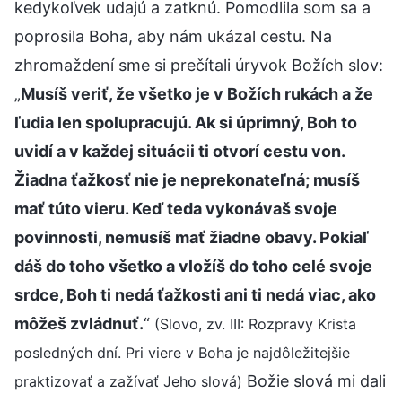
kedykoľvek udajú a zatknú. Pomodlila som sa a
poprosila Boha, aby nám ukázal cestu. Na
zhromaždení sme si prečítali úryvok Božích slov:
„
Musíš veriť, že všetko je v Božích rukách a že
ľudia len spolupracujú. Ak si úprimný, Boh to
uvidí a v každej situácii ti otvorí cestu von.
Žiadna ťažkosť nie je neprekonateľná; musíš
mať túto vieru. Keď teda vykonávaš svoje
povinnosti, nemusíš mať žiadne obavy. Pokiaľ
dáš do toho všetko a vložíš do toho celé svoje
srdce, Boh ti nedá ťažkosti ani ti nedá viac, ako
môžeš zvládnuť.
“
(Slovo, zv. III: Rozpravy Krista
posledných dní. Pri viere v Boha je najdôležitejšie
Božie slová mi dali
praktizovať a zažívať Jeho slová)