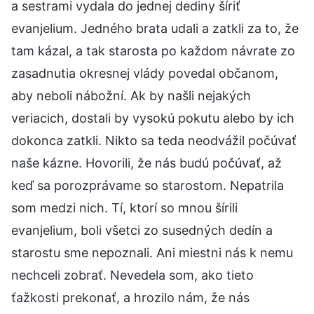
a sestrami vydala do jednej dediny šíriť
evanjelium. Jedného brata udali a zatkli za to, že
tam kázal, a tak starosta po každom návrate zo
zasadnutia okresnej vlády povedal občanom,
aby neboli nábožní. Ak by našli nejakých
veriacich, dostali by vysokú pokutu alebo by ich
dokonca zatkli. Nikto sa teda neodvážil počúvať
naše kázne. Hovorili, že nás budú počúvať, až
keď sa porozprávame so starostom. Nepatrila
som medzi nich. Tí, ktorí so mnou šírili
evanjelium, boli všetci zo susedných dedín a
starostu sme nepoznali. Ani miestni nás k nemu
nechceli zobrať. Nevedela som, ako tieto
ťažkosti prekonať, a hrozilo nám, že nás