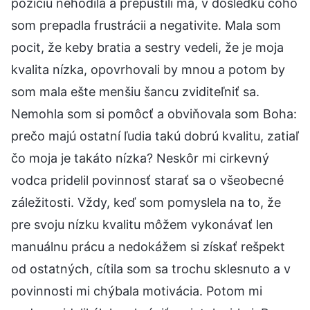
pozíciu nehodila a prepustili ma, v dôsledku čoho
som prepadla frustrácii a negativite. Mala som
pocit, že keby bratia a sestry vedeli, že je moja
kvalita nízka, opovrhovali by mnou a potom by
som mala ešte menšiu šancu zviditeľniť sa.
Nemohla som si pomôcť a obviňovala som Boha:
prečo majú ostatní ľudia takú dobrú kvalitu, zatiaľ
čo moja je takáto nízka? Neskôr mi cirkevný
vodca pridelil povinnosť starať sa o všeobecné
záležitosti. Vždy, keď som pomyslela na to, že
pre svoju nízku kvalitu môžem vykonávať len
manuálnu prácu a nedokážem si získať rešpekt
od ostatných, cítila som sa trochu sklesnuto a v
povinnosti mi chýbala motivácia. Potom mi