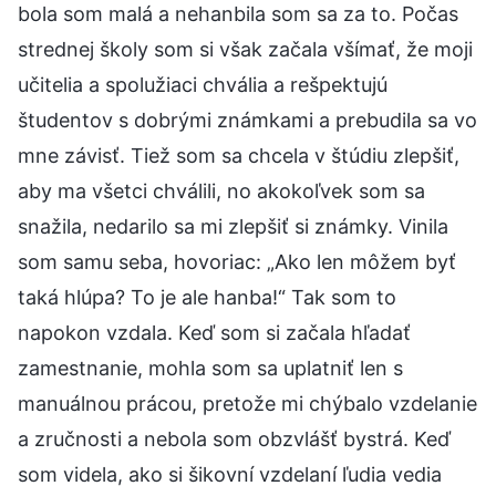
bola som malá a nehanbila som sa za to. Počas
strednej školy som si však začala všímať, že moji
učitelia a spolužiaci chvália a rešpektujú
študentov s dobrými známkami a prebudila sa vo
mne závisť. Tiež som sa chcela v štúdiu zlepšiť,
aby ma všetci chválili, no akokoľvek som sa
snažila, nedarilo sa mi zlepšiť si známky. Vinila
som samu seba, hovoriac: „Ako len môžem byť
taká hlúpa? To je ale hanba!“ Tak som to
napokon vzdala. Keď som si začala hľadať
zamestnanie, mohla som sa uplatniť len s
manuálnou prácou, pretože mi chýbalo vzdelanie
a zručnosti a nebola som obzvlášť bystrá. Keď
som videla, ako si šikovní vzdelaní ľudia vedia