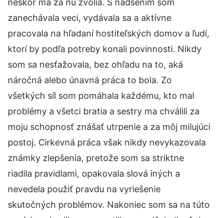
neskôr ma za ňu zvolia. S nadšením som
zanechávala veci, vydávala sa a aktívne
pracovala na hľadaní hostiteľských domov a ľudí,
ktorí by podľa potreby konali povinnosti. Nikdy
som sa nesťažovala, bez ohľadu na to, aká
náročná alebo únavná práca to bola. Zo
všetkých síl som pomáhala každému, kto mal
problémy a všetci bratia a sestry ma chválili za
moju schopnosť znášať utrpenie a za môj milujúci
postoj. Cirkevná práca však nikdy nevykazovala
známky zlepšenia, pretože som sa striktne
riadila pravidlami, opakovala slová iných a
nevedela použiť pravdu na vyriešenie
skutočných problémov. Nakoniec som sa na túto