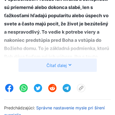
sú priemerné alebo dokonca slabé, len s
ťažkosťami hľadajú popularitu alebo úspech vo
svete a často majú pocit, že život je bezútešný
a nespravodlivý. To vedie k potrebe viery a
nakoniec predstúpia pred Boha a vstúpia do
Božieho domu. To je základná podmienka, ktorú
Boh dáva ľuďom pri ich výbere. Iba s touto
potrebou môže človek mať túžbu prijať Božiu
Čítať ďalej
spásu. Ak sú tvoje podmienky vo všetkých
ohľadoch dobré a vhodné na to, aby si sa vo
svete snažil, a vždy si chceš urobiť meno,
potom by si nemal túžbu prijať Božiu spásu ani
by si nemal príležitosť prijať Božiu spásu. Aj keď
Predchádzajúci:
Správne nastavenie mysle pri šírení
máš možno priemernú alebo dokonca slabú
evanjelia