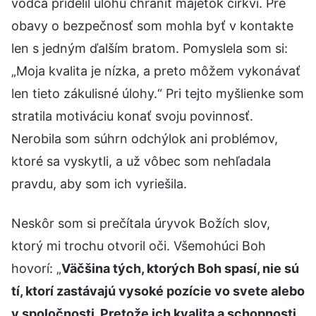
vodca pridelil úlohu chrániť majetok cirkvi. Pre
obavy o bezpečnosť som mohla byť v kontakte
len s jedným ďalším bratom. Pomyslela som si:
„Moja kvalita je nízka, a preto môžem vykonávať
len tieto zákulisné úlohy.“ Pri tejto myšlienke som
stratila motiváciu konať svoju povinnosť.
Nerobila som súhrn odchýlok ani problémov,
ktoré sa vyskytli, a už vôbec som nehľadala
pravdu, aby som ich vyriešila.
Neskôr som si prečítala úryvok Božích slov,
ktorý mi trochu otvoril oči. Všemohúci Boh
hovorí: „
Väčšina tých, ktorých Boh spasí, nie sú
tí, ktorí zastávajú vysoké pozície vo svete alebo
v spoločnosti. Pretože ich kvalita a schopnosti