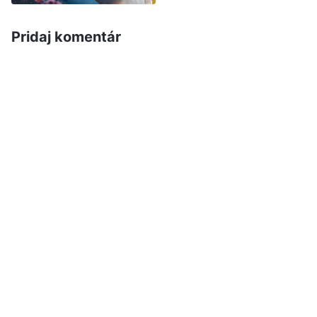
nechutné a odporné
.“
(Slovo, zv. VI: O usilovaní sa
Pridaj komentár
Pri
o pravdu II. Ako sa usilovať o pravdu (7))
premýšľaní o Božích slovách som cítila veľké
dojatie. Uvedomila som si, že to Boh predurčil, že
budem mať nízku kvalitu a že je za tým Jeho
dobrá vôľa. Veľmi som túžila po dobrom mene a
postavení a už od mladosti som sa snažila nejak
odlíšiť. Keby som mala dobrú kvalitu a
schopnosti a vo svete by som dosiahla vysoké
postavenie, bola uznávaná a obdivovaná, nikdy
by som nepredstúpila pred Boha a žila by som
pod zničujúcim vplyvom satana a užívala si
potešenia hriechu. Uvedomila som si, že moja
nízka kvalita mi pomohla získať Božiu ochranu a