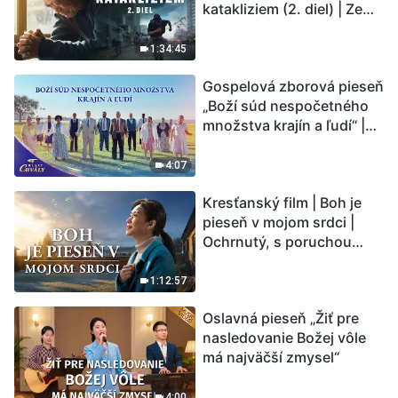
katakliziem (2. diel) | Zem
vstupuje do „fázy
masového vymierania“.
1:34:45
Kataklizmy udierajú.
Gospelová zborová pieseň
Ľudstvu sa začína
„Boží súd nespočetného
odpočítavať čas. Našli ste
množstva krajín a ľudí“ |
spôsob, ako prežiť?
Hlasy chvály 2026
4:07
Kresťanský film | Boh je
pieseň v mojom srdci |
Ochrnutý, s poruchou
pamäti a na pokraji smrti –
kto stvoril zázrak života?
1:12:57
Oslavná pieseň „Žiť pre
nasledovanie Božej vôle
má najväčší zmysel“
4:00