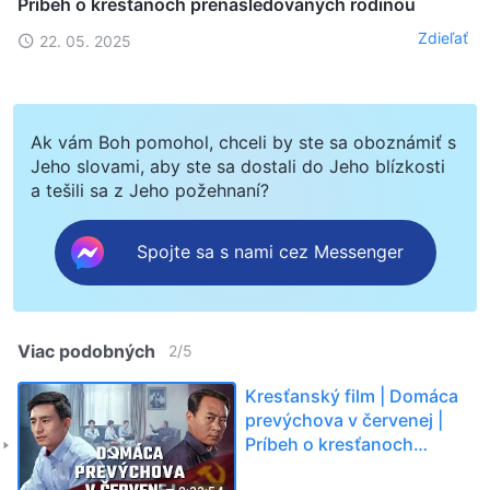
Príbeh o kresťanoch prenasledovaných rodinou
Zdieľať
22. 05. 2025
Ak vám Boh pomohol, chceli by ste sa oboznámiť s
Jeho slovami, aby ste sa dostali do Jeho blízkosti
a tešili sa z Jeho požehnaní?
Spojte sa s nami cez Messenger
Viac podobných
2
/
5
Kresťanský film | Domáca
prevýchova v červenej |
Príbeh o kresťanoch
prenasledovaných