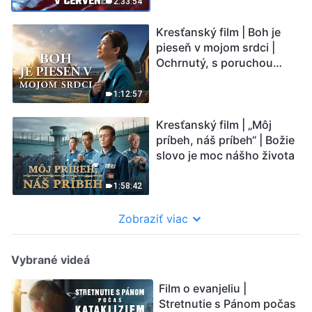
rodinou
2:33:54
Kresťanský film | Boh je
pieseň v mojom srdci |
Ochrnutý, s poruchou
pamäti a na pokraji smrti –
kto stvoril zázrak života?
1:12:57
Kresťanský film | „Môj
príbeh, náš príbeh“ | Božie
slovo je moc nášho života
1:58:42
Zobraziť viac
Vybrané videá
Film o evanjeliu |
Stretnutie s Pánom počas