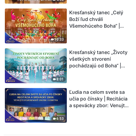
Kresťanský tanec „Celý
Boží ľud chváli
Všemohúceho Boha“ |
Hlasy chvály 2026
10:33
Kresťanský tanec „Životy
všetkých stvorení
pochádzajú od Boha“ |
Hlasy chvály 2026
8:01
Ľudia na celom svete sa
učia po čínsky | Recitácia
a spevácky zbor: Venujte
pozornosť osudu ľudstva |
Hlasy chvály 2026
6:53