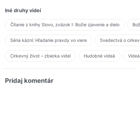
Iné druhy videí
Čítanie z knihy Slovo, zväzok I: Božie zjavenie a dielo
Bož
Séria kázní: Hľadanie pravdy vo viere
Svedectvá o cirkev
Cirkevný život – zbierka videí
Hudobné videá
Videá
Pridaj komentár