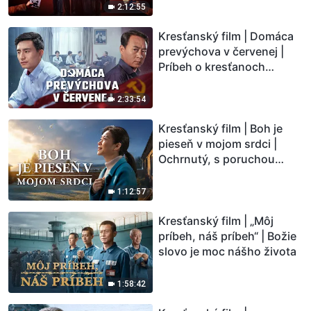
2:12:55
Kresťanský film | Domáca
prevýchova v červenej |
Príbeh o kresťanoch
prenasledovaných rodinou
2:33:54
Kresťanský film | Boh je
pieseň v mojom srdci |
Ochrnutý, s poruchou
pamäti a na pokraji smrti –
kto stvoril zázrak života?
1:12:57
Kresťanský film | „Môj
príbeh, náš príbeh“ | Božie
slovo je moc nášho života
1:58:42