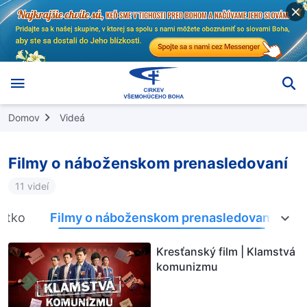
Domov
Videá
Filmy o náboženskom prenasledovaní
11 videí
etko
Filmy o náboženskom prenasledovaní
U
Kresťanský film | Klamstvá
komunizmu