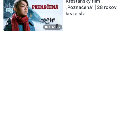
Kresťanský film |
„Poznačená“ | 28 rokov
krvi a sĺz
1:46:37