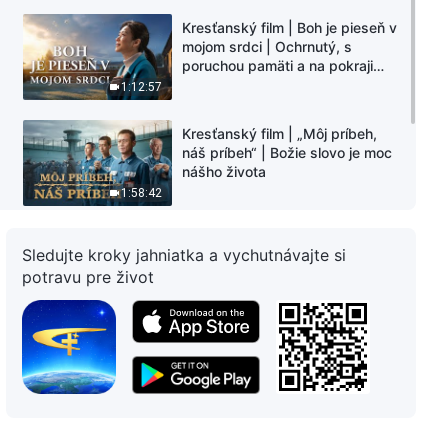
Kresťanský film | Boh je pieseň v
mojom srdci | Ochrnutý, s
poruchou pamäti a na pokraji
smrti – kto stvoril zázrak života?
1:12:57
Kresťanský film | „Môj príbeh,
náš príbeh“ | Božie slovo je moc
nášho života
1:58:42
Kresťanský film | „Poznačená“ |
Sledujte kroky jahniatka a vychutnávajte si
28 rokov krvi a sĺz
potravu pre život
1:46:37