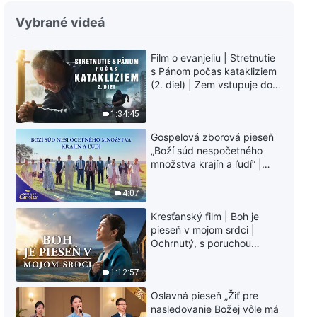
Vybrané videá
Film o evanjeliu | Stretnutie
s Pánom počas katakliziem
(2. diel) | Zem vstupuje do
„fázy masového
vymierania“. Kataklizmy
1:34:45
udierajú. Ľudstvu sa začína
Gospelová zborová pieseň
odpočítavať čas. Našli ste
„Boží súd nespočetného
spôsob, ako prežiť?
množstva krajín a ľudí“ |
Hlasy chvály 2026
4:07
Kresťanský film | Boh je
pieseň v mojom srdci |
Ochrnutý, s poruchou
pamäti a na pokraji smrti –
kto stvoril zázrak života?
1:12:57
Oslavná pieseň „Žiť pre
nasledovanie Božej vôle má