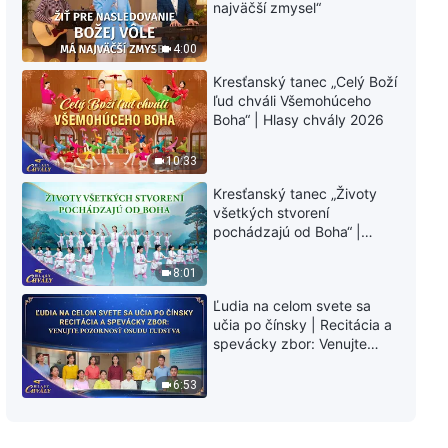
najväčší zmysel“
4:00
Kresťanský tanec „Celý Boží
ľud chváli Všemohúceho
Boha“ | Hlasy chvály 2026
10:33
Kresťanský tanec „Životy
všetkých stvorení
pochádzajú od Boha“ |
Hlasy chvály 2026
8:01
Ľudia na celom svete sa
učia po čínsky | Recitácia a
spevácky zbor: Venujte
pozornosť osudu ľudstva |
Hlasy chvály 2026
6:53