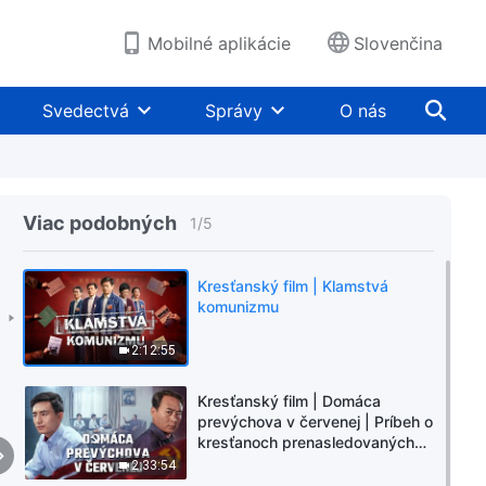
Mobilné aplikácie
Slovenčina
Svedectvá
Správy
O nás
Viac podobných
1
/
5
Kresťanský film | Klamstvá
komunizmu
2:12:55
Kresťanský film | Domáca
prevýchova v červenej | Príbeh o
kresťanoch prenasledovaných
rodinou
2:33:54