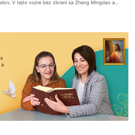
bludov. V tejto vojne bez zbraní sa Zhang Mingdao a
 vláde ČKS používajú pravdu… Pravda nakoniec zvíťazí
 s
 a