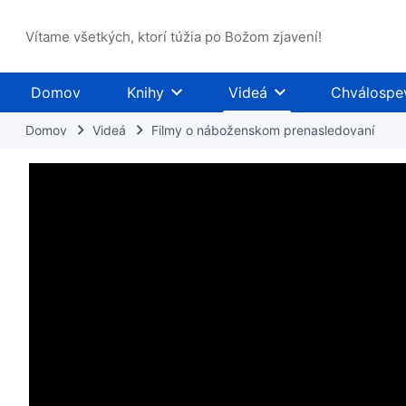
Vítame všetkých, ktorí túžia po Božom zjavení!
Domov
Knihy
Videá
Chválospe
Domov
Videá
Filmy o náboženskom prenasledovaní