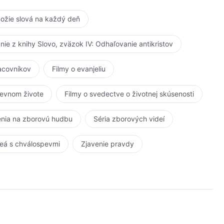
ožie slová na každý deň
anie z knihy Slovo, zväzok IV: Odhaľovanie antikristov
racovníkov
Filmy o evanjeliu
kevnom živote
Filmy o svedectve o životnej skúsenosti
nia na zborovú hudbu
Séria zborových videí
eá s chválospevmi
Zjavenie pravdy