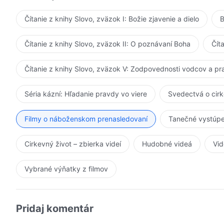
Čítanie z knihy Slovo, zväzok I: Božie zjavenie a dielo
B
Čítanie z knihy Slovo, zväzok II: O poznávaní Boha
Čít
Čítanie z knihy Slovo, zväzok V: Zodpovednosti vodcov a p
Séria kázní: Hľadanie pravdy vo viere
Svedectvá o cir
Filmy o náboženskom prenasledovaní
Tanečné vystúpe
Cirkevný život – zbierka videí
Hudobné videá
Vid
Vybrané výňatky z filmov
Pridaj komentár