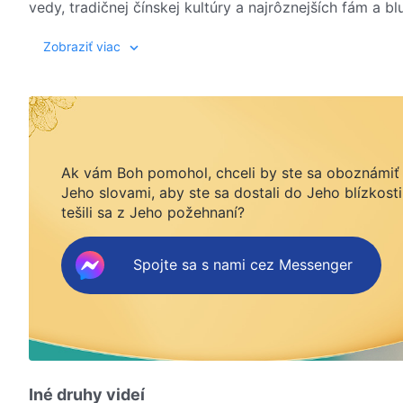
vedy, tradičnej čínskej kultúry a najrôznejších fám a 
ostatní spoliehajú na Boha a v intenzívnom boji proti
Zobraziť viac
nad bludmi a spravodlivosť premôže zlo.
Ak vám Boh pomohol, chceli by ste sa oboznámiť
Jeho slovami, aby ste sa dostali do Jeho blízkosti
tešili sa z Jeho požehnaní?
Spojte sa s nami cez Messenger
Iné druhy videí