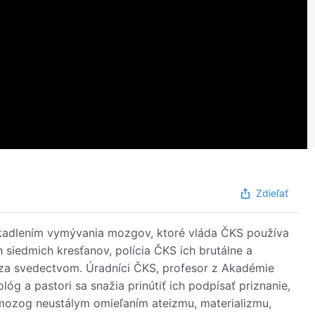
Zdieľať
kadlením vymývania mozgov, ktoré vláda ČKS používa
siedmich kresťanov, polícia ČKS ich brutálne a
a za svedectvom. Úradníci ČKS, profesor z Akadémie
lóg a pastori sa snažia prinútiť ich podpísať priznanie,
ozog neustálym omieľaním ateizmu, materializmu,