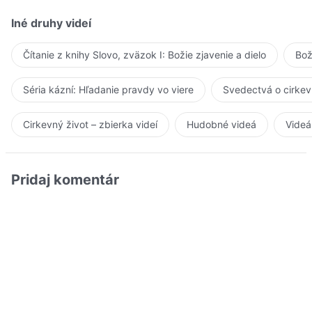
Iné druhy videí
Čítanie z knihy Slovo, zväzok I: Božie zjavenie a dielo
Bož
Séria kázní: Hľadanie pravdy vo viere
Svedectvá o cirkev
Cirkevný život – zbierka videí
Hudobné videá
Videá
Pridaj komentár