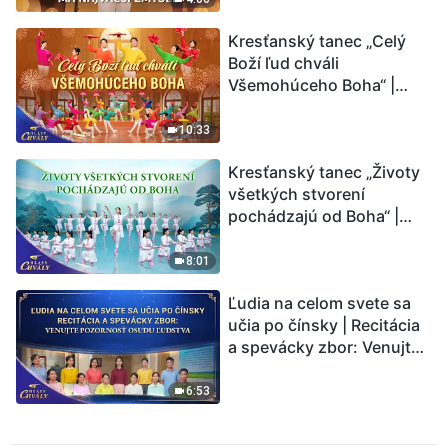
Kresťanský tanec „Celý
Boží ľud chváli
Všemohúceho Boha“ |
Hlasy chvály 2026
10:33
Kresťanský tanec „Životy
všetkých stvorení
pochádzajú od Boha“ |
Hlasy chvály 2026
8:01
Ľudia na celom svete sa
učia po čínsky | Recitácia
a spevácky zbor: Venujte
pozornosť osudu ľudstva |
Hlasy chvály 2026
6:53