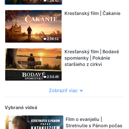
požehnanie
1:24:42
Kresťanský film | Čakanie
2:58:52
Kresťanský film | Bodavé
spomienky | Pokánie
staršieho z cirkvi
2:54:49
Zobraziť viac
Vybrané videá
Film o evanjeliu |
Stretnutie s Pánom počas