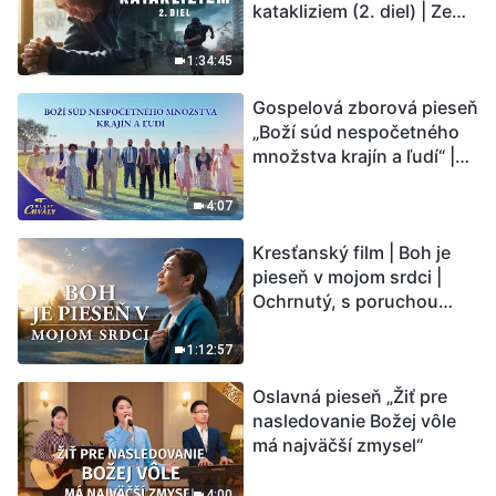
katakliziem (2. diel) | Zem
vstupuje do „fázy
masového vymierania“.
1:34:45
Kataklizmy udierajú.
Gospelová zborová pieseň
Ľudstvu sa začína
„Boží súd nespočetného
odpočítavať čas. Našli ste
množstva krajín a ľudí“ |
spôsob, ako prežiť?
Hlasy chvály 2026
4:07
Kresťanský film | Boh je
pieseň v mojom srdci |
Ochrnutý, s poruchou
pamäti a na pokraji smrti –
kto stvoril zázrak života?
1:12:57
Oslavná pieseň „Žiť pre
nasledovanie Božej vôle
má najväčší zmysel“
4:00