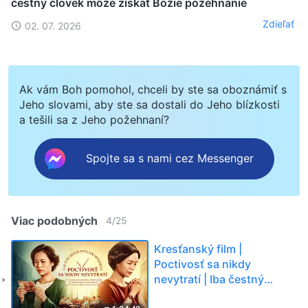
čestný človek môže získať Božie požehnanie
Zdieľať
02. 07. 2026
Ak vám Boh pomohol, chceli by ste sa oboznámiť s
Jeho slovami, aby ste sa dostali do Jeho blízkosti
a tešili sa z Jeho požehnaní?
Spojte sa s nami cez Messenger
Viac podobných
4
/
25
Kresťanský film |
Poctivosť sa nikdy
nevytratí | Iba čestný
človek môže získať Božie