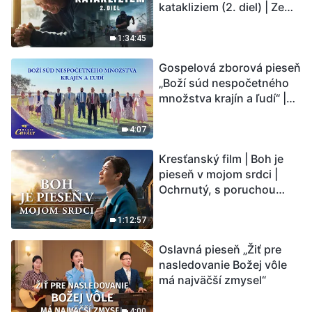
katakliziem (2. diel) | Zem
vstupuje do „fázy
masového vymierania“.
1:34:45
Kataklizmy udierajú.
Gospelová zborová pieseň
Ľudstvu sa začína
„Boží súd nespočetného
odpočítavať čas. Našli ste
množstva krajín a ľudí“ |
spôsob, ako prežiť?
Hlasy chvály 2026
4:07
Kresťanský film | Boh je
pieseň v mojom srdci |
Ochrnutý, s poruchou
pamäti a na pokraji smrti –
kto stvoril zázrak života?
1:12:57
Oslavná pieseň „Žiť pre
nasledovanie Božej vôle
má najväčší zmysel“
4:00