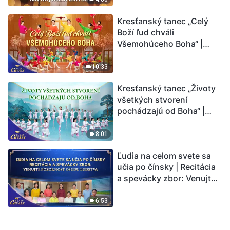
Kresťanský tanec „Celý
Boží ľud chváli
Všemohúceho Boha“ |
Hlasy chvály 2026
10:33
Kresťanský tanec „Životy
všetkých stvorení
pochádzajú od Boha“ |
Hlasy chvály 2026
8:01
Ľudia na celom svete sa
učia po čínsky | Recitácia
a spevácky zbor: Venujte
pozornosť osudu ľudstva |
Hlasy chvály 2026
6:53