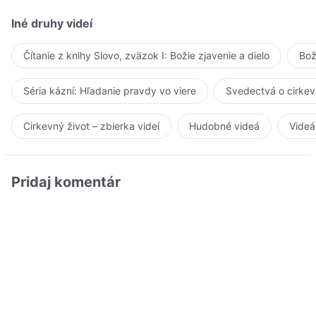
Iné druhy videí
Čítanie z knihy Slovo, zväzok I: Božie zjavenie a dielo
Bož
Séria kázní: Hľadanie pravdy vo viere
Svedectvá o cirkev
Cirkevný život – zbierka videí
Hudobné videá
Videá
Pridaj komentár