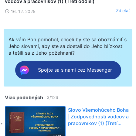
vodcov a pracovníkov (1) (Tretí oddiel)
Zdieľať
16. 12. 2025
Ak vám Boh pomohol, chceli by ste sa oboznámiť s
Jeho slovami, aby ste sa dostali do Jeho blízkosti
a tešili sa z Jeho požehnaní?
Spojte sa s nami cez Messenger
Viac podobných
3
/
126
Slovo Všemohúceho Boha
| Zodpovednosti vodcov a
pracovníkov (1) (Tretí
oddiel)