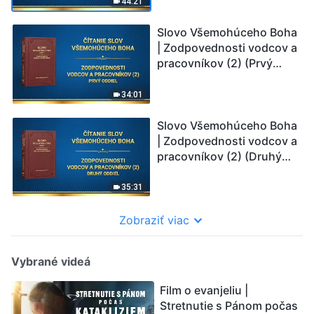
44:21
Slovo Všemohúceho Boha
| Zodpovednosti vodcov a
pracovníkov (2) (Prvý
oddiel)
34:01
Slovo Všemohúceho Boha
| Zodpovednosti vodcov a
pracovníkov (2) (Druhý
oddiel)
35:31
Zobraziť viac
Vybrané videá
Film o evanjeliu |
Stretnutie s Pánom počas