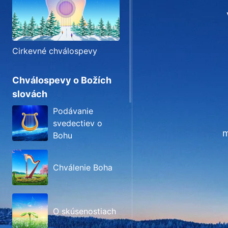
Cirkevné chválospevy
Chválospevy o Božích
slovách
Podávanie
svedectiev o
m
Bohu
Chválenie Boha
O skúsenostiach