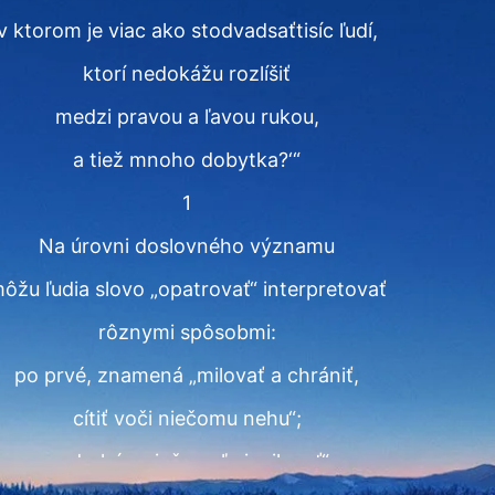
v ktorom je viac ako stodvadsaťtisíc ľudí,
ktorí nedokážu rozlíšiť
medzi pravou a ľavou rukou,
a tiež mnoho dobytka?‘“
1
Na úrovni doslovného významu
ôžu ľudia slovo „opatrovať“ interpretovať
rôznymi spôsobmi:
po prvé, znamená „milovať a chrániť,
cítiť voči niečomu nehu“;
po druhé, „niečo veľmi milovať“;