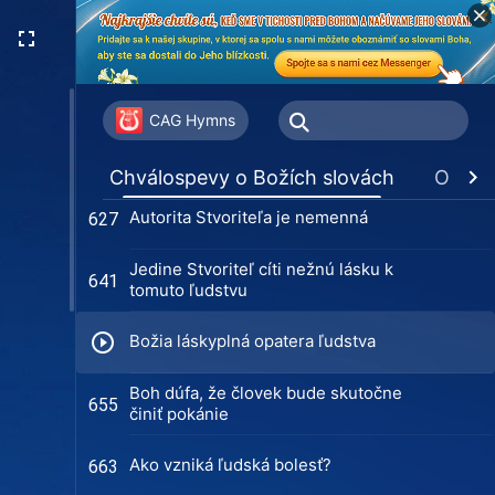
Jedine tí, čo porazia satana, sú
596
spasení
Čo Božie dielo a Božie slová dávajú
608
človeku je život
CAG Hymns
Keď otvoríš svoje srdce Bohu
612
Chválospevy o Božích slovách
Obľúb
Autorita Stvoriteľa je nemenná
627
Jedine Stvoriteľ cíti nežnú lásku k
641
tomuto ľudstvu
Božia láskyplná opatera ľudstva
Boh dúfa, že človek bude skutočne
655
činiť pokánie
Ako vzniká ľudská bolesť?
663