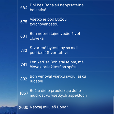
Dni bez Boha sú neopísateľne
664
bolestivé
Všetko je pod Božou
675
zvrchovanosťou
Boh neprestajne vedie život
681
človeka
Stvorené bytosti by sa mali
733
podriadiť Stvoriteľovi
Len keď sa Boh stal telom, má
741
človek príležitosť na spásu
Boh venoval všetku svoju lásku
802
ľudstvu
Božie dielo preukazuje Jeho
1067
múdrosť vo všetkých aspektoch
Naozaj miluješ Boha?
2000