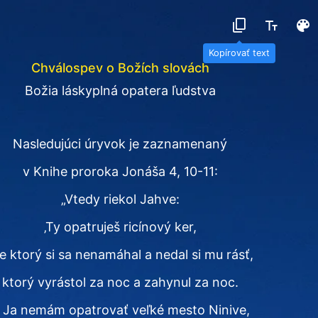
Kopírovať text
Chválospev o Božích slovách
Božia láskyplná opatera ľudstva
Nasledujúci úryvok je zaznamenaný
v Knihe proroka Jonáša 4, 10-11:
„Vtedy riekol Jahve:
‚Ty opatruješ ricínový ker,
e ktorý si sa nenamáhal a nedal si mu rásť,
ktorý vyrástol za noc a zahynul za noc.
 Ja nemám opatrovať veľké mesto Ninive,