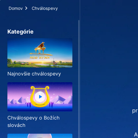
Domov
Chválospevy
Kategórie
Najnovšie chválospevy
pr
Chválospevy o Božích
slovách
A