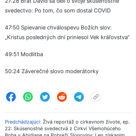
27:28 Brat David sa delí o svoje skúsenostné
svedectvo: Po tom, čo som dostal COVID
47:50 Spievanie chválospevu Božích slov:
„Kristus posledných dní priniesol Vek kráľovstva“
49:51 Modlitba
50:24 Záverečné slovo moderátorky
Predchádzajúci:
Živá reportáž o cirkevnom živote, ep.
22: Skúsenostné svedectvá z Cirkvi Všemohúceho
Boha v Abidjane na Pobreží Slonoviny: Len získaním