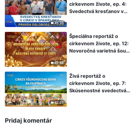
cirkevnom živote, ep. 4:
Svedectvá kresťanov v
cirkvi v Španielsku –
45:35
Pravda oslobodzuje ľudí
Špeciálna reportáž o
cirkevnom živote, ep. 12:
Novoročná varietná šou
2026 „Hlasy chvály“:
49:48
Následná reportáž (2.
časť)
Živá reportáž o
cirkevnom živote, ep. 7:
Skúsenostné svedectvá
kresťanov z Cirkvi na
42:01
Filipínach: Ako ich súd
Božích slov oslobodzuje
od pút slávy, zisku a
Pridaj komentár
postavenia