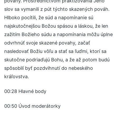
povahy. Prostredníctvom praktizovania Jeho
slov sa vymanili z pút týchto skazených pováh.
Hlboko pocítili, že súd a napomínanie sú
najskutočnejšou Božou spásou a láskou, že len
zažitím Božieho súdu a napomínania môžu úplne
odvrhnúť svoje skazené povahy, začať
nasledovať Božiu vôľu a stať sa ľuďmi, ktorí sa
skutočne podriaďujú Bohu, a že až potom budú
spôsobilí byť pozdvihnutí do nebeského
kráľovstva.
00:28 Hlavné body
00:50 Úvod moderátorky