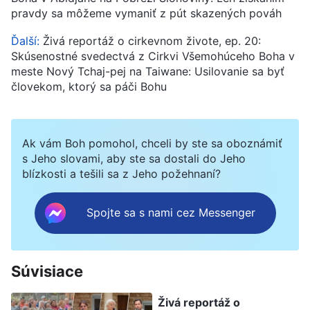
pravdy sa môžeme vymaniť z pút skazených pováh
Ďalší:
Živá reportáž o cirkevnom živote, ep. 20:
Skúsenostné svedectvá z Cirkvi Všemohúceho Boha v
meste Nový Tchaj-pej na Taiwane: Usilovanie sa byť
človekom, ktorý sa páči Bohu
Ak vám Boh pomohol, chceli by ste sa oboznámiť
s Jeho slovami, aby ste sa dostali do Jeho
blízkosti a tešili sa z Jeho požehnaní?
Spojte sa s nami cez Messenger
Súvisiace
Živá reportáž o