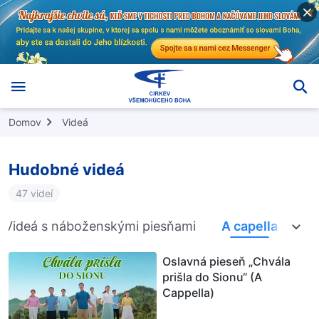
Domov
Videá
Hudobné videá
47 videí
Videá s náboženskými piesňami
A capella
Oslavná pieseň „Chvála
prišla do Sionu“ (A
Cappella)