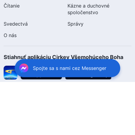
Čítanie
Kázne a duchovné
spoločenstvo
Svedectvá
Správy
O nás
Stiahnuť aplikáciu Cirkev Všemohúceho Boha
Spojte sa s nami cez Messenger
Sledujte nás
Kontaktujte nás