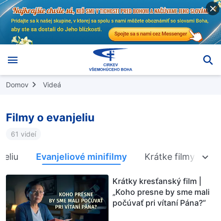
Domov
Videá
Filmy o evanjeliu
61 videí
jeliu
Evanjeliové minifilmy
Krátke filmy o eva
Krátky kresťanský film |
„Koho presne by sme mali
počúvať pri vítaní Pána?“