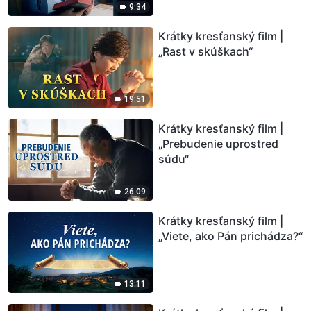
9:34
Krátky kresťanský film |
„Rast v skúškach“
19:51
Krátky kresťanský film |
„Prebudenie uprostred
súdu“
26:09
Krátky kresťanský film |
„Viete, ako Pán prichádza?“
13:11