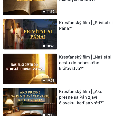
11:17
Kresťanský film | „Privítal si
Pána?“
18:45
Kresťanský film | „Našiel si
cestu do nebeského
kráľovstva?“
19:51
Kresťanský film | „Ako
presne sa Pán zjaví
človeku, keď sa vráti?“
19:13