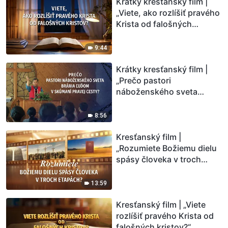
Krátky kresťanský film |
„Viete, ako rozlíšiť pravého
Krista od falošných
kristov?“
9:44
Krátky kresťanský film |
„Prečo pastori
náboženského sveta
bránia ľuďom v skúmaní
pravej cesty?“
8:56
Kresťanský film |
„Rozumiete Božiemu dielu
spásy človeka v troch
etapách?“
13:59
Kresťanský film | „Viete
rozlíšiť pravého Krista od
falošných kristov?“