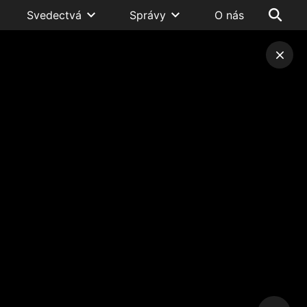
Svedectvá
Správy
O nás