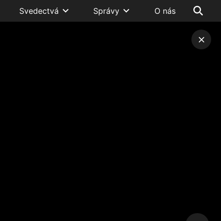
Svedectvá
Správy
O nás