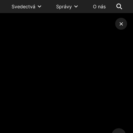
Svedectvá
Správy
O nás