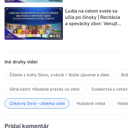
Ľudia na celom svete sa
učia po čínsky | Recitácia
a spevácky zbor: Venujte
pozornosť osudu ľudstva |
Hlasy chvály 2026
6:53
Iné druhy videí
Čítanie z knihy Slovo, zväzok I: Božie zjavenie a dielo
Bož
Séria kázní: Hľadanie pravdy vo viere
Svedectvá o cirkev
Cirkevný život – zbierka videí
Hudobné videá
Videá
Pridaj komentár