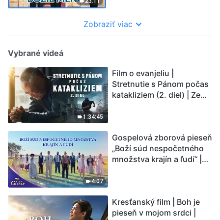
23:11
Zobraziť viac
Vybrané videá
Film o evanjeliu |
Stretnutie s Pánom počas
katakliziem (2. diel) | Zem
vstupuje do „fázy
masového vymierania“.
1:34:45
Kataklizmy udierajú.
Gospelová zborová pieseň
Ľudstvu sa začína
„Boží súd nespočetného
odpočítavať čas. Našli ste
množstva krajín a ľudí“ |
spôsob, ako prežiť?
Hlasy chvály 2026
4:07
Kresťanský film | Boh je
pieseň v mojom srdci |