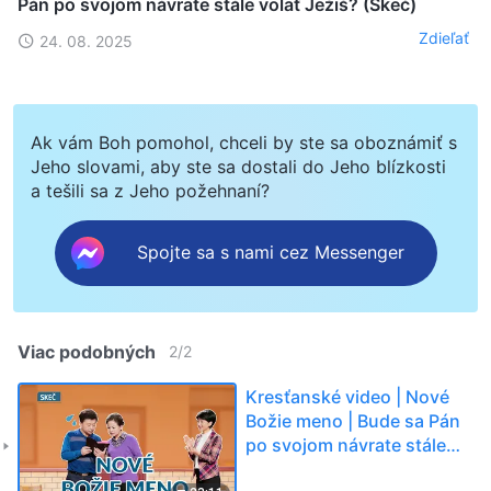
Pán po svojom návrate stále volať Ježiš? (Skeč)
Zdieľať
24. 08. 2025
Ak vám Boh pomohol, chceli by ste sa oboznámiť s
Jeho slovami, aby ste sa dostali do Jeho blízkosti
a tešili sa z Jeho požehnaní?
Spojte sa s nami cez Messenger
Viac podobných
2
/
2
Kresťanské video | Nové
Božie meno | Bude sa Pán
po svojom návrate stále
volať Ježiš? (Skeč)