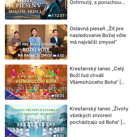
Ochrnutý, s poruchou
pamäti a na pokraji smrti –
kto stvoril zázrak života?
1:12:57
Oslavná pieseň „Žiť pre
nasledovanie Božej vôle
má najväčší zmysel“
4:00
Kresťanský tanec „Celý
Boží ľud chváli
Všemohúceho Boha“ |
Hlasy chvály 2026
10:33
Kresťanský tanec „Životy
všetkých stvorení
pochádzajú od Boha“ |
Hlasy chvály 2026
8:01