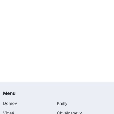
Menu
Domov
Knihy
Videá
Chválospevy