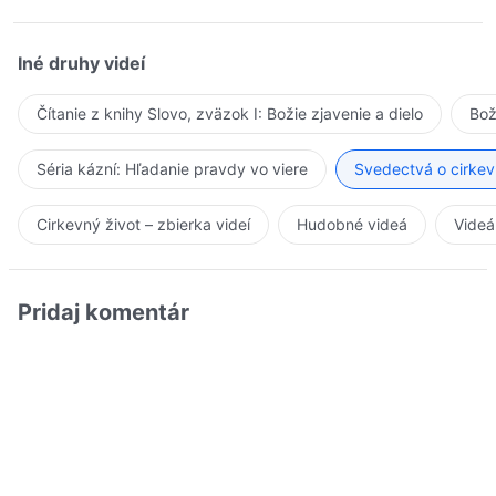
Iné druhy videí
Čítanie z knihy Slovo, zväzok I: Božie zjavenie a dielo
Bož
Séria kázní: Hľadanie pravdy vo viere
Svedectvá o cirkev
Cirkevný život – zbierka videí
Hudobné videá
Videá
Pridaj komentár