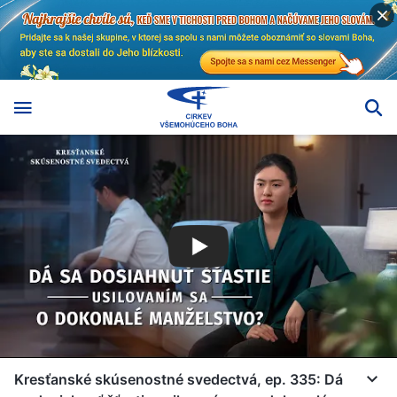
Kresťanské skúsenostné svedectvá, ep. 335: Dá