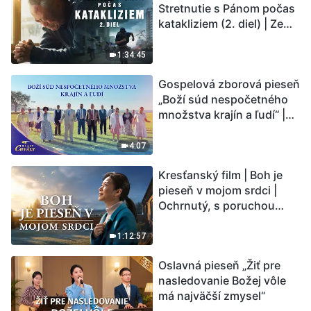
Stretnutie s Pánom počas
katakliziem (2. diel) | Zem
vstupuje do „fázy
masového vymierania“.
1:34:45
Kataklizmy udierajú.
Gospelová zborová pieseň
Ľudstvu sa začína
„Boží súd nespočetného
odpočítavať čas. Našli ste
množstva krajín a ľudí“ |
spôsob, ako prežiť?
Hlasy chvály 2026
4:07
Kresťanský film | Boh je
pieseň v mojom srdci |
Ochrnutý, s poruchou
pamäti a na pokraji smrti –
kto stvoril zázrak života?
1:12:57
Oslavná pieseň „Žiť pre
nasledovanie Božej vôle
má najväčší zmysel“