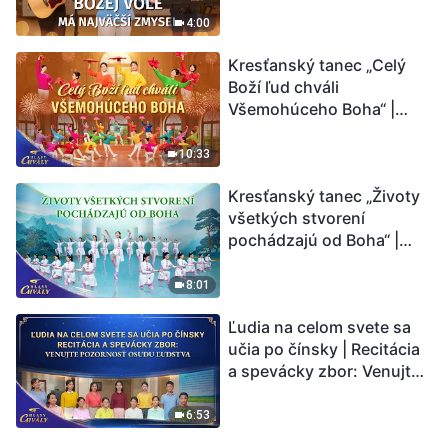
4:00
Kresťanský tanec „Celý
Boží ľud chváli
Všemohúceho Boha“ |
Hlasy chvály 2026
10:33
Kresťanský tanec „Životy
všetkých stvorení
pochádzajú od Boha“ |
Hlasy chvály 2026
8:01
Ľudia na celom svete sa
učia po čínsky | Recitácia
a spevácky zbor: Venujte
pozornosť osudu ľudstva |
Hlasy chvály 2026
6:53