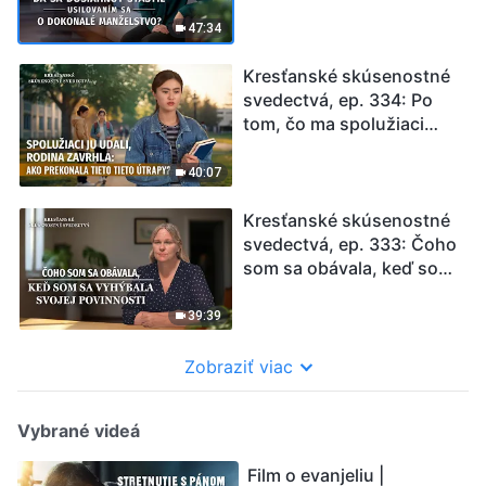
usilovaním sa o dokonalé
manželstvo?
47:34
Kresťanské skúsenostné
svedectvá, ep. 334: Po
tom, čo ma spolužiaci
udali za kázanie evanjelia
40:07
Kresťanské skúsenostné
svedectvá, ep. 333: Čoho
som sa obávala, keď som
sa vyhýbala svojej
povinnosti
39:39
Zobraziť viac
Vybrané videá
Film o evanjeliu |