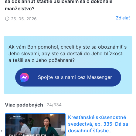
sa dosiahnuť šťastie usilovaním sa o dokonalé
manželstvo?
Zdieľať
25. 05. 2026
Ak vám Boh pomohol, chceli by ste sa oboznámiť s
Jeho slovami, aby ste sa dostali do Jeho blízkosti
a tešili sa z Jeho požehnaní?
Spojte sa s nami cez Messenger
Viac podobných
24
/
334
Kresťanské skúsenostné
svedectvá, ep. 335: Dá sa
dosiahnuť šťastie