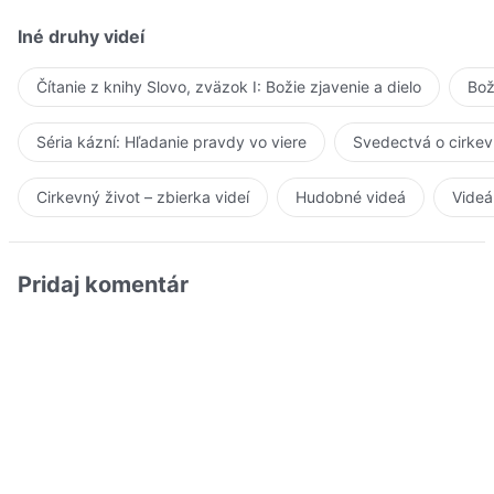
Iné druhy videí
Čítanie z knihy Slovo, zväzok I: Božie zjavenie a dielo
Bož
Séria kázní: Hľadanie pravdy vo viere
Svedectvá o cirkev
Cirkevný život – zbierka videí
Hudobné videá
Videá
Pridaj komentár