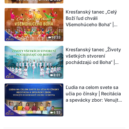
Kresťanský tanec „Celý
Boží ľud chváli
Všemohúceho Boha“ |
Hlasy chvály 2026
10:33
Kresťanský tanec „Životy
všetkých stvorení
pochádzajú od Boha“ |
Hlasy chvály 2026
8:01
Ľudia na celom svete sa
učia po čínsky | Recitácia
a spevácky zbor: Venujte
pozornosť osudu ľudstva |
Hlasy chvály 2026
6:53