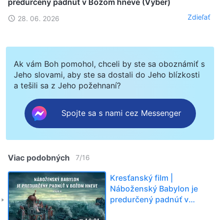
predurčený padnúť v Božom hneve (Výber)
Zdieľať
28. 06. 2026
Ak vám Boh pomohol, chceli by ste sa oboznámiť s
Jeho slovami, aby ste sa dostali do Jeho blízkosti
a tešili sa z Jeho požehnaní?
Spojte sa s nami cez Messenger
Viac podobných
7
/
16
Kresťanský film |
Náboženský Babylon je
predurčený padnúť v
Božom hneve (Výber)