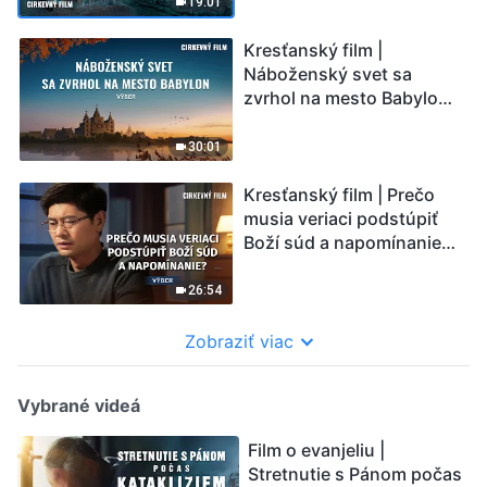
19:01
Kresťanský film |
Náboženský svet sa
zvrhol na mesto Babylon
(Výber)
30:01
Kresťanský film | Prečo
musia veriaci podstúpiť
Boží súd a napomínanie?
(Výber)
26:54
Zobraziť viac
Vybrané videá
Film o evanjeliu |
Stretnutie s Pánom počas