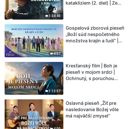
katakliziem (2. diel) | Zem
vstupuje do „fázy
masového vymierania“.
1:34:45
Kataklizmy udierajú.
Gospelová zborová pieseň
Ľudstvu sa začína
„Boží súd nespočetného
odpočítavať čas. Našli ste
množstva krajín a ľudí“ |
spôsob, ako prežiť?
Hlasy chvály 2026
4:07
Kresťanský film | Boh je
pieseň v mojom srdci |
Ochrnutý, s poruchou
pamäti a na pokraji smrti –
kto stvoril zázrak života?
1:12:57
Oslavná pieseň „Žiť pre
nasledovanie Božej vôle
má najväčší zmysel“
4:00