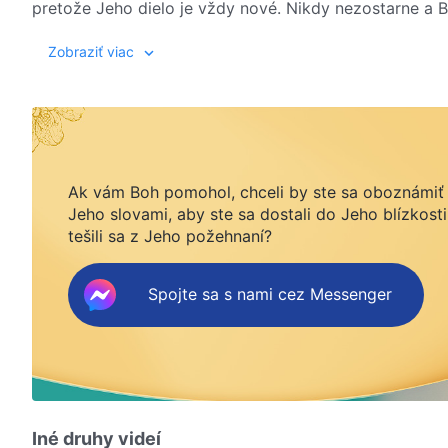
pretože Jeho dielo je vždy nové. Nikdy nezostarne a B
vpred, aby konal dielo, ktoré ešte doteraz nevykonal.
Ježiš povedal, že dielo Jahveho vo Veku milosti upadal
Zobraziť viac
Jeho súčasné dielo podľa diela, ktoré vykonal v minul
upadlo. Keby existoval len Vek zákona, a nie Vek milos
diela nového veku. Človek má príliš veľa ťažkostí! Jeho
Keby existoval len Vek zákona, bolo by ľudstvo tak ďal
Boha, no napriek tomu ho každý vymedzuje. Keď človek 
zákonom Božieho diela? Nie je to obraz Jeho riadenia 
Napriek tomu neprijíma život, ani pravdu, a už vôbec n
vyvíja sa aj dielo Boha. Božia vôľa sa neustále mení. N
Všetci ľudia chcú Boha získať, nedokážu však tolerovať
pretože ako každý vie, Boh je vždy nový. Nie je nikdy 
dielo Boha, veria, že je nemenné a navždy zostane neh
Ak vám Boh pomohol, chceli by ste sa oboznámiť
ukrižovaného, teda pribitého na kríž raz, dvakrát, tri
Božej spásy dodržiavať zákon, a keď sa budú kajať a p
Jeho slovami, aby ste sa dostali do Jeho blízkosti
Slovo, zv. I: Božie zjavenie a dielo. Ako sa Boh m
rovnaké dielo. Jeho dielo sa stále mení a je vždy no
Zastávajú názor, že Boh môže byť Bohom len podľa záko
tešili sa z Jeho požehnaní?
vykonám niečo nové. Toto je dielo, ktoré konám, a dôl
Tiež si myslia, že Boh by nemal a nedokáže prekonať B
bude vždy Bohom“ – toto tvrdenie naozaj platí. Jadro
zákonom minulosti a lipnú na mŕtvych pravidlách. Viac
Spojte sa s nami cez Messenger
stať satanom. To však nedokazuje, že Jeho dielo je ro
akékoľvek, musí byť podložené proroctvami, a že všetc
Boh sa nemení, no ako potom vysvetlíš, že Boh je vždy 
každej fáze takéhoto diela svedkami zjavení. V opačn
vždy sa mení, a Jeho vôľa sa stále prejavuje a dáva n
len samotné poznanie Boha nie je pre človeka ľahkou
dielom, jeho povaha sa neprestajne mení, rovnako ak
človeka a jeho vzdorovitú povahu charakterizovanú do
náhodou z neustále sa meniaceho Božieho diela? Ak s
prijať nové dielo Boha. Človek nové dielo Boha neskú
aby sa neustále menilo Moje dielo a Moje slová? Mus
zaujíma pohŕdavý postoj, pretože od Boha očakáva zjav
Iné druhy videí