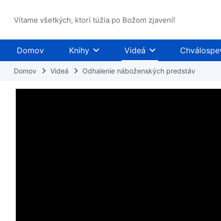
Vítame všetkých, ktorí túžia po Božom zjavení!
Domov
Knihy
Videá
Chválospe
Domov
Videá
Odhalenie náboženských predstáv