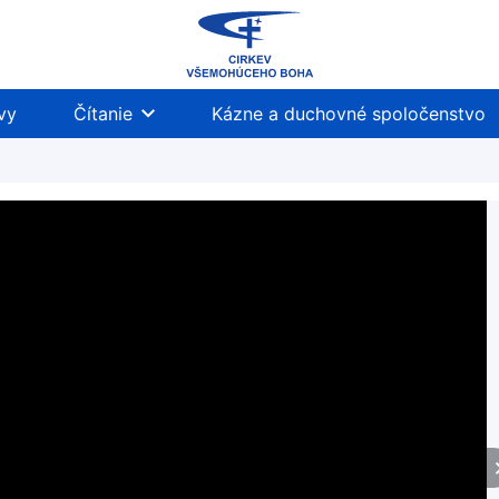
vy
Čítanie
Kázne a duchovné spoločenstvo