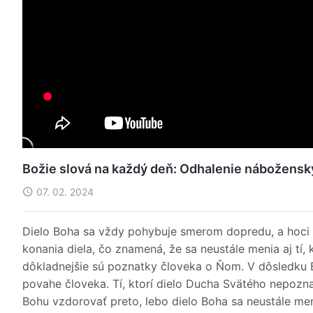
Božie slová na každý deň: Odhalenie nábožensk
07. 02. 2024
Dielo Boha sa vždy pohybuje smerom dopredu, a hoci 
konania diela, čo znamená, že sa neustále menia aj tí,
dôkladnejšie sú poznatky človeka o Ňom. V dôsledku
povahe človeka. Tí, ktorí dielo Ducha Svätého nepozna
Bohu vzdorovať preto, lebo dielo Boha sa neustále m