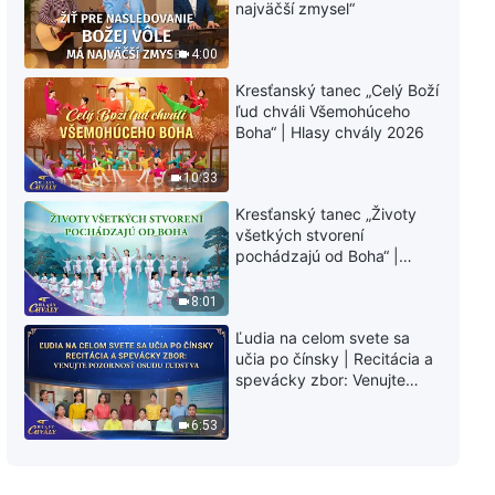
Božie slová na každý deň:
najväčší zmysel“
Odhalenie náboženských
predstáv | Úryvok 294
4:00
11:36
Kresťanský tanec „Celý Boží
ľud chváli Všemohúceho
Božie slová na každý deň:
Boha“ | Hlasy chvály 2026
Odhalenie náboženských
predstáv | Úryvok 295
10:33
10:50
Kresťanský tanec „Životy
všetkých stvorení
Božie slová na každý deň:
pochádzajú od Boha“ |
Odhalenie náboženských
Hlasy chvály 2026
predstáv | Úryvok 296
14:51
8:01
Ľudia na celom svete sa
Božie slová na každý deň:
učia po čínsky | Recitácia a
Odhalenie náboženských
spevácky zbor: Venujte
predstáv | Úryvok 297
pozornosť osudu ľudstva |
12:20
Hlasy chvály 2026
6:53
Božie slová na každý deň:
Odhalenie náboženských