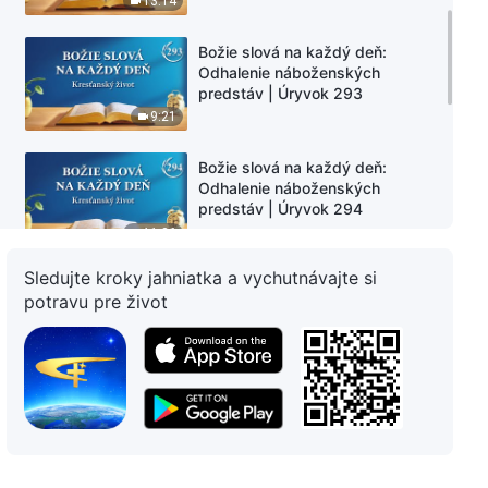
13:14
Božie slová na každý deň:
Odhalenie náboženských
predstáv | Úryvok 293
9:21
Božie slová na každý deň:
Odhalenie náboženských
predstáv | Úryvok 294
11:36
Sledujte kroky jahniatka a vychutnávajte si
Božie slová na každý deň:
potravu pre život
Odhalenie náboženských
predstáv | Úryvok 295
10:50
Božie slová na každý deň:
Odhalenie náboženských
predstáv | Úryvok 296
14:51