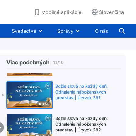
predstáv | Úryvok 288
11:33
Mobilné aplikácie
Slovenčina
Božie slová na každý deň:
Odhalenie náboženských
Svedectvá
Správy
O nás
predstáv | Úryvok 289
8:11
Božie slová na každý deň:
Odhalenie náboženských
Viac podobných
11
/
19
predstáv | Úryvok 290
10:02
Božie slová na každý deň:
Odhalenie náboženských
predstáv | Úryvok 291
8:53
Božie slová na každý deň:
Odhalenie náboženských
predstáv | Úryvok 292