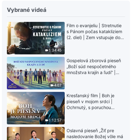
Božie slová na každý deň:
Vybrané videá
Odhalenie náboženských
predstáv | Úryvok 297
Film o evanjeliu | Stretnutie
12:20
s Pánom počas katakliziem
(2. diel) | Zem vstupuje do
Božie slová na každý deň:
„fázy masového
Odhalenie náboženských
vymierania“. Kataklizmy
1:34:45
predstáv | Úryvok 298
udierajú. Ľudstvu sa začína
11:33
Gospelová zborová pieseň
odpočítavať čas. Našli ste
„Boží súd nespočetného
spôsob, ako prežiť?
množstva krajín a ľudí“ |
Božie slová na každý deň:
Hlasy chvály 2026
Odhalenie náboženských
predstáv | Úryvok 299
4:07
12:49
Kresťanský film | Boh je
pieseň v mojom srdci |
Ochrnutý, s poruchou
pamäti a na pokraji smrti –
kto stvoril zázrak života?
1:12:57
Oslavná pieseň „Žiť pre
nasledovanie Božej vôle má