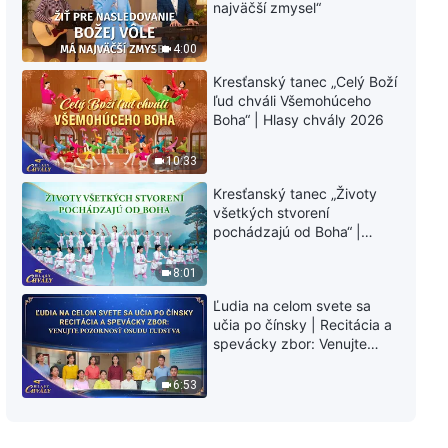
najväčší zmysel“
4:00
Kresťanský tanec „Celý Boží
ľud chváli Všemohúceho
Boha“ | Hlasy chvály 2026
10:33
Kresťanský tanec „Životy
všetkých stvorení
pochádzajú od Boha“ |
Hlasy chvály 2026
8:01
Ľudia na celom svete sa
učia po čínsky | Recitácia a
spevácky zbor: Venujte
pozornosť osudu ľudstva |
Hlasy chvály 2026
6:53