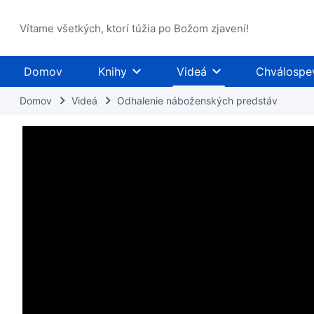
Vítame všetkých, ktorí túžia po Božom zjavení!
Domov
Knihy
Videá
Chválospe
Domov
Videá
Odhalenie náboženských predstáv