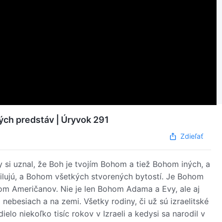
ých predstáv | Úryvok 291
Zdieľať
si uznal, že Boh je tvojím Bohom a tiež Bohom iných, a
 milujú, a Bohom všetkých stvorených bytostí. Je Bohom
om Američanov. Nie je len Bohom Adama a Evy, ale aj
besiach a na zemi. Všetky rodiny, či už sú izraelitské
lo niekoľko tisíc rokov v Izraeli a kedysi sa narodil v