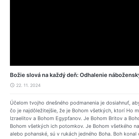
Božie slová na každý deň: Odhalenie nábožensk
22. 11. 2024
Účelom tvojho dnešného podmanenia je dosiahnuť, aby 
čo je najdôležitejšie, že je Bohom všetkých, ktorí Ho
Izraelitov a Bohom Egypťanov. Je Bohom Britov a Boh
Bohom všetkých ich potomkov. Je Bohom všetkého na ne
alebo pohanské, sú v rukách jedného Boha. Boh konal die