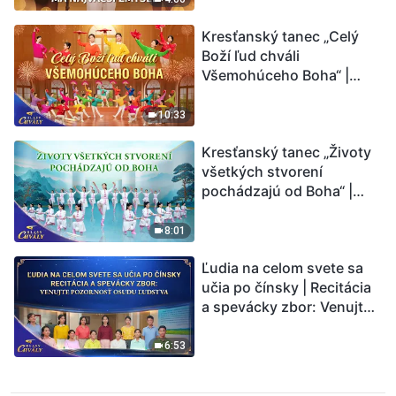
Kresťanský tanec „Celý
Boží ľud chváli
Všemohúceho Boha“ |
Hlasy chvály 2026
10:33
Kresťanský tanec „Životy
všetkých stvorení
pochádzajú od Boha“ |
Hlasy chvály 2026
8:01
Ľudia na celom svete sa
učia po čínsky | Recitácia
a spevácky zbor: Venujte
pozornosť osudu ľudstva |
Hlasy chvály 2026
6:53