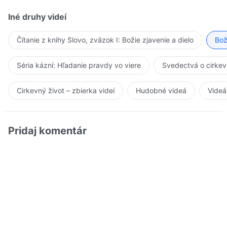
Iné druhy videí
Čítanie z knihy Slovo, zväzok I: Božie zjavenie a dielo
Bož
Séria kázní: Hľadanie pravdy vo viere
Svedectvá o cirkev
Cirkevný život – zbierka videí
Hudobné videá
Videá
Pridaj komentár