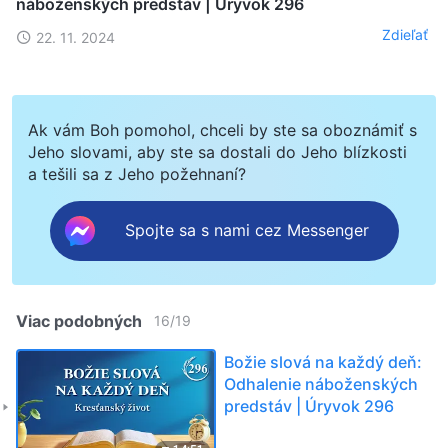
náboženských predstáv | Úryvok 296
Zdieľať
22. 11. 2024
Ak vám Boh pomohol, chceli by ste sa oboznámiť s
Jeho slovami, aby ste sa dostali do Jeho blízkosti
a tešili sa z Jeho požehnaní?
Spojte sa s nami cez Messenger
Viac podobných
16
/
19
Božie slová na každý deň:
Odhalenie náboženských
predstáv | Úryvok 296