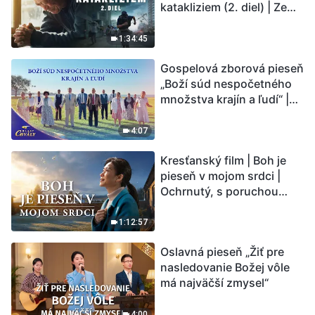
katakliziem (2. diel) | Zem
vstupuje do „fázy
masového vymierania“.
1:34:45
Kataklizmy udierajú.
Gospelová zborová pieseň
Ľudstvu sa začína
„Boží súd nespočetného
odpočítavať čas. Našli ste
množstva krajín a ľudí“ |
spôsob, ako prežiť?
Hlasy chvály 2026
4:07
Kresťanský film | Boh je
pieseň v mojom srdci |
Ochrnutý, s poruchou
pamäti a na pokraji smrti –
kto stvoril zázrak života?
1:12:57
Oslavná pieseň „Žiť pre
nasledovanie Božej vôle
má najväčší zmysel“
4:00