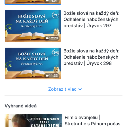
14:51
Božie slová na každý deň:
Odhalenie náboženských
predstáv | Úryvok 297
12:20
Božie slová na každý deň:
Odhalenie náboženských
predstáv | Úryvok 298
11:33
Zobraziť viac
Vybrané videá
Film o evanjeliu |
Stretnutie s Pánom počas