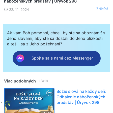
náboženských predstáv | Úryvok 298
Zdieľať
22. 11. 2024
Ak vám Boh pomohol, chceli by ste sa oboznámiť s
Jeho slovami, aby ste sa dostali do Jeho blízkosti
a tešili sa z Jeho požehnaní?
Spojte sa s nami cez Messenger
Viac podobných
18
/
19
Božie slová na každý deň:
Odhalenie náboženských
predstáv | Úryvok 298