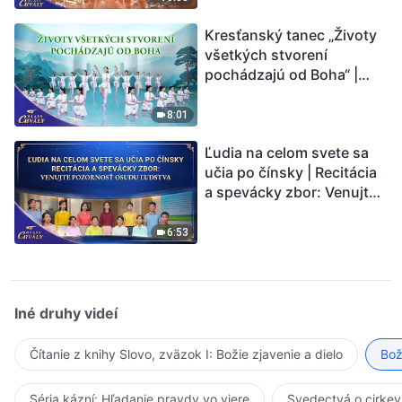
Kresťanský tanec „Životy
všetkých stvorení
pochádzajú od Boha“ |
Hlasy chvály 2026
8:01
Ľudia na celom svete sa
učia po čínsky | Recitácia
a spevácky zbor: Venujte
pozornosť osudu ľudstva |
Hlasy chvály 2026
6:53
Iné druhy videí
Čítanie z knihy Slovo, zväzok I: Božie zjavenie a dielo
Bož
Séria kázní: Hľadanie pravdy vo viere
Svedectvá o cirkev