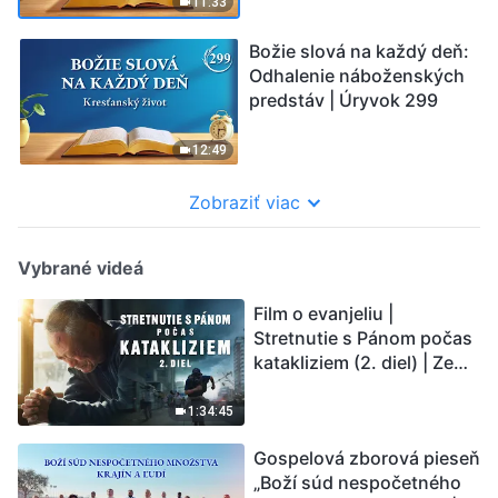
11:33
Božie slová na každý deň:
Odhalenie náboženských
predstáv | Úryvok 299
12:49
Zobraziť viac
Vybrané videá
Film o evanjeliu |
Stretnutie s Pánom počas
katakliziem (2. diel) | Zem
vstupuje do „fázy
masového vymierania“.
1:34:45
Kataklizmy udierajú.
Gospelová zborová pieseň
Ľudstvu sa začína
„Boží súd nespočetného
odpočítavať čas. Našli ste