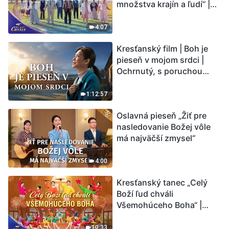
množstva krajín a ľudí“ |
spôsob, ako prežiť?
Hlasy chvály 2026
4:07
Kresťanský film | Boh je
pieseň v mojom srdci |
Ochrnutý, s poruchou
pamäti a na pokraji smrti –
kto stvoril zázrak života?
1:12:57
Oslavná pieseň „Žiť pre
nasledovanie Božej vôle
má najväčší zmysel“
4:00
Kresťanský tanec „Celý
Boží ľud chváli
Všemohúceho Boha“ |
Hlasy chvály 2026
10:33