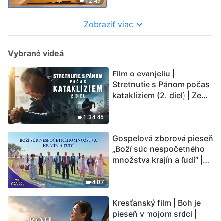
12:49
Zobraziť viac
Vybrané videá
Film o evanjeliu |
Stretnutie s Pánom počas
katakliziem (2. diel) | Zem
vstupuje do „fázy
masového vymierania“.
1:34:45
Kataklizmy udierajú.
Gospelová zborová pieseň
Ľudstvu sa začína
„Boží súd nespočetného
odpočítavať čas. Našli ste
množstva krajín a ľudí“ |
spôsob, ako prežiť?
Hlasy chvály 2026
4:07
Kresťanský film | Boh je
pieseň v mojom srdci |