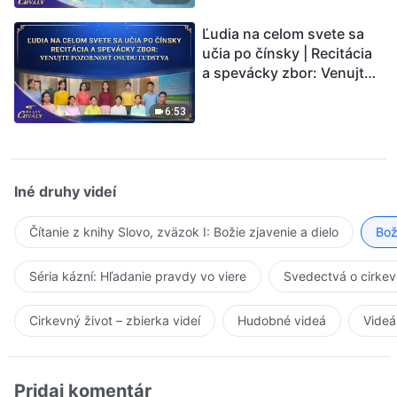
Ľudia na celom svete sa
učia po čínsky | Recitácia
a spevácky zbor: Venujte
pozornosť osudu ľudstva |
Hlasy chvály 2026
6:53
Iné druhy videí
Čítanie z knihy Slovo, zväzok I: Božie zjavenie a dielo
Bož
Séria kázní: Hľadanie pravdy vo viere
Svedectvá o cirkev
Cirkevný život – zbierka videí
Hudobné videá
Videá
Pridaj komentár