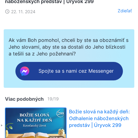
náboženských predstáv | Úryvok 299
Zdieľať
22. 11. 2024
Ak vám Boh pomohol, chceli by ste sa oboznámiť s
Jeho slovami, aby ste sa dostali do Jeho blízkosti
a tešili sa z Jeho požehnaní?
Spojte sa s nami cez Messenger
Viac podobných
19
/
19
Božie slová na každý deň:
Odhalenie náboženských
predstáv | Úryvok 299