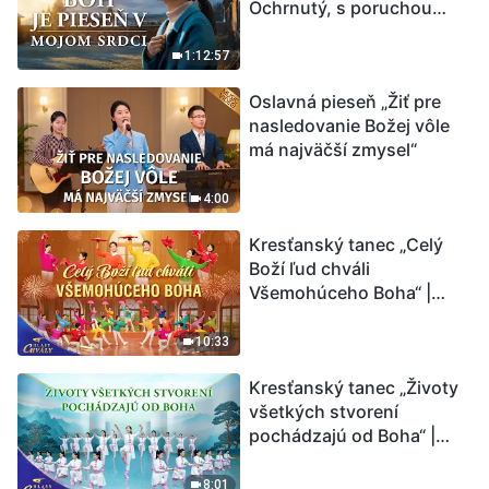
Ochrnutý, s poruchou
pamäti a na pokraji smrti –
kto stvoril zázrak života?
1:12:57
Oslavná pieseň „Žiť pre
nasledovanie Božej vôle
má najväčší zmysel“
4:00
Kresťanský tanec „Celý
Boží ľud chváli
Všemohúceho Boha“ |
Hlasy chvály 2026
10:33
Kresťanský tanec „Životy
všetkých stvorení
pochádzajú od Boha“ |
Hlasy chvály 2026
8:01