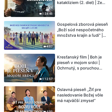
katakliziem (2. diel) | Zem
vstupuje do „fázy
masového vymierania“.
1:34:45
Kataklizmy udierajú.
Gospelová zborová pieseň
Ľudstvu sa začína
„Boží súd nespočetného
odpočítavať čas. Našli ste
množstva krajín a ľudí“ |
spôsob, ako prežiť?
Hlasy chvály 2026
4:07
Kresťanský film | Boh je
pieseň v mojom srdci |
Ochrnutý, s poruchou
pamäti a na pokraji smrti –
kto stvoril zázrak života?
1:12:57
Oslavná pieseň „Žiť pre
nasledovanie Božej vôle
má najväčší zmysel“
4:00