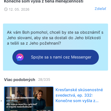
Konečne som vyšla z tieňa menejcennosti
Zdieľať
12. 05. 2026
Ak vám Boh pomohol, chceli by ste sa oboznámiť s
Jeho slovami, aby ste sa dostali do Jeho blízkosti
a tešili sa z Jeho požehnaní?
Spojte sa s nami cez Messenger
Viac podobných
28
/
335
Kresťanské skúsenostné
svedectvá, ep. 332:
Konečne som vyšla z
tieňa menejcennosti