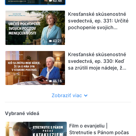
43:48
Kresťanské skúsenostné
svedectvá, ep. 331: Určité
pochopenie svojich
pocitov menejcennosti
43:21
Kresťanské skúsenostné
svedectvá, ep. 330: Keď
sa zrútili moje nádeje, že
sa o mňa syn v starobe
postará
46:16
Zobraziť viac
Vybrané videá
Film o evanjeliu |
Stretnutie s Pánom počas