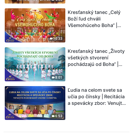
Kresťanský tanec „Celý
Boží ľud chváli
Všemohúceho Boha“ |
Hlasy chvály 2026
10:33
Kresťanský tanec „Životy
všetkých stvorení
pochádzajú od Boha“ |
Hlasy chvály 2026
8:01
Ľudia na celom svete sa
učia po čínsky | Recitácia
a spevácky zbor: Venujte
pozornosť osudu ľudstva |
Hlasy chvály 2026
6:53