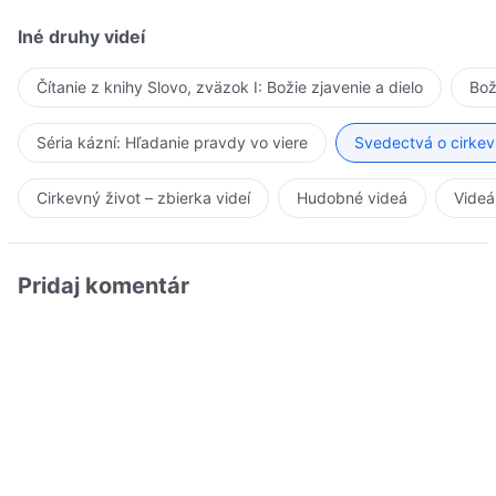
Iné druhy videí
Čítanie z knihy Slovo, zväzok I: Božie zjavenie a dielo
Bož
Séria kázní: Hľadanie pravdy vo viere
Svedectvá o cirkev
Cirkevný život – zbierka videí
Hudobné videá
Videá
Pridaj komentár