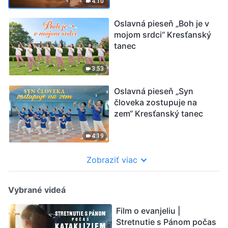
4:10
Oslavná pieseň „Boh je v
mojom srdci“ Kresťanský
tanec
3:53
Oslavná pieseň „Syn
človeka zostupuje na
zem“ Kresťanský tanec
4:19
Zobraziť viac
Vybrané videá
Film o evanjeliu |
Stretnutie s Pánom počas