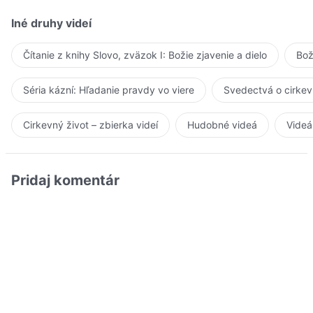
Iné druhy videí
Čítanie z knihy Slovo, zväzok I: Božie zjavenie a dielo
Bož
Séria kázní: Hľadanie pravdy vo viere
Svedectvá o cirkev
Cirkevný život – zbierka videí
Hudobné videá
Videá
Pridaj komentár