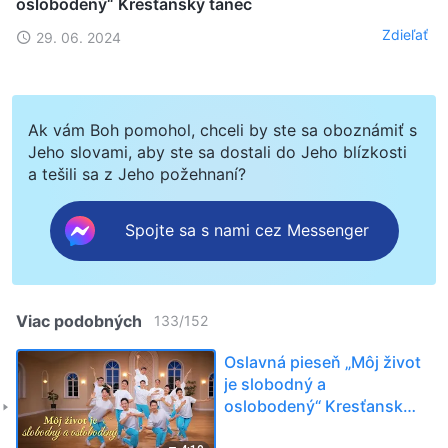
oslobodený“ Kresťanský tanec
Zdieľať
29. 06. 2024
Ak vám Boh pomohol, chceli by ste sa oboznámiť s
Jeho slovami, aby ste sa dostali do Jeho blízkosti
a tešili sa z Jeho požehnaní?
Spojte sa s nami cez Messenger
Viac podobných
133
/
152
Oslavná pieseň „Môj život
je slobodný a
oslobodený“ Kresťanský
tanec