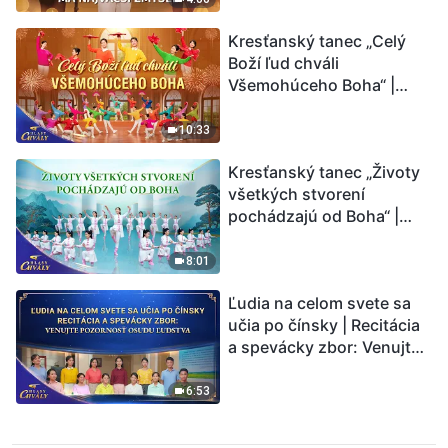
Kresťanský tanec „Celý
Boží ľud chváli
Všemohúceho Boha“ |
Hlasy chvály 2026
10:33
Kresťanský tanec „Životy
všetkých stvorení
pochádzajú od Boha“ |
Hlasy chvály 2026
8:01
Ľudia na celom svete sa
učia po čínsky | Recitácia
a spevácky zbor: Venujte
pozornosť osudu ľudstva |
Hlasy chvály 2026
6:53