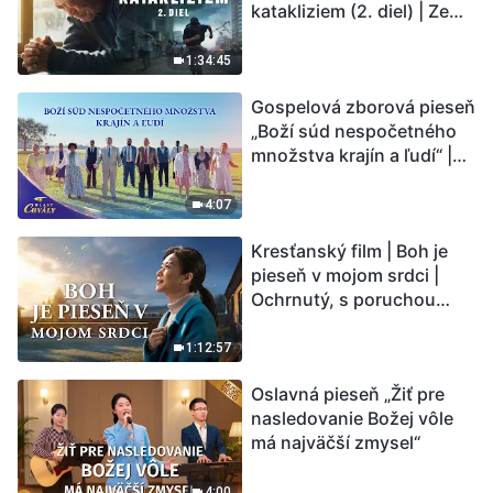
katakliziem (2. diel) | Zem
vstupuje do „fázy
masového vymierania“.
1:34:45
Kataklizmy udierajú.
Gospelová zborová pieseň
Ľudstvu sa začína
„Boží súd nespočetného
odpočítavať čas. Našli ste
množstva krajín a ľudí“ |
spôsob, ako prežiť?
Hlasy chvály 2026
4:07
Kresťanský film | Boh je
pieseň v mojom srdci |
Ochrnutý, s poruchou
pamäti a na pokraji smrti –
kto stvoril zázrak života?
1:12:57
Oslavná pieseň „Žiť pre
nasledovanie Božej vôle
má najväčší zmysel“
4:00