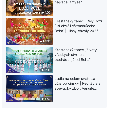
najväčší zmysel“
4:00
Kresťanský tanec „Celý Boží
ľud chváli Všemohúceho
Boha“ | Hlasy chvály 2026
10:33
Kresťanský tanec „Životy
všetkých stvorení
pochádzajú od Boha“ |
Hlasy chvály 2026
8:01
Ľudia na celom svete sa
učia po čínsky | Recitácia a
spevácky zbor: Venujte
pozornosť osudu ľudstva |
Hlasy chvály 2026
6:53