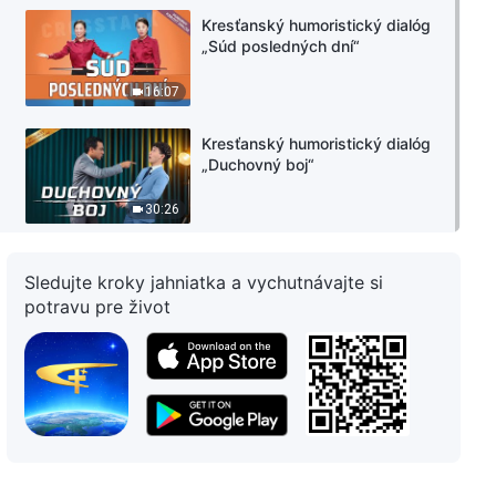
Kresťanský humoristický dialóg
„Súd posledných dní“
16:07
Kresťanský humoristický dialóg
„Duchovný boj“
30:26
Sledujte kroky jahniatka a vychutnávajte si
potravu pre život