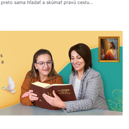
 preto sama hľadať a skúmať pravú cestu…
 s
 a