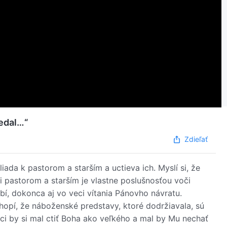
vedal…“
Zdieľať
ada k pastorom a starším a uctieva ich. Myslí si, že
i pastorom a starším je vlastne poslušnosťou voči
í, dokonca aj vo veci vítania Pánovho návratu.
hopí, že náboženské predstavy, ktoré dodržiavala, sú
ci by si mal ctiť Boha ako veľkého a mal by Mu nechať