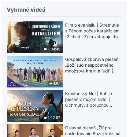
Vybrané videá
Film o evanjeliu | Stretnutie
s Pánom počas katakliziem
(2. diel) | Zem vstupuje do
„fázy masového
vymierania“. Kataklizmy
1:34:45
udierajú. Ľudstvu sa začína
Gospelová zborová pieseň
odpočítavať čas. Našli ste
„Boží súd nespočetného
spôsob, ako prežiť?
množstva krajín a ľudí“ |
Hlasy chvály 2026
4:07
Kresťanský film | Boh je
pieseň v mojom srdci |
Ochrnutý, s poruchou
pamäti a na pokraji smrti –
kto stvoril zázrak života?
1:12:57
Oslavná pieseň „Žiť pre
nasledovanie Božej vôle má