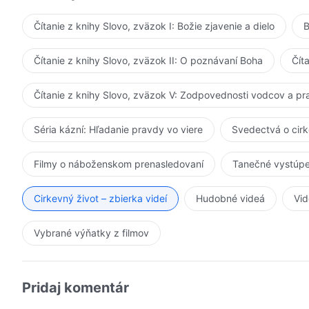
Čítanie z knihy Slovo, zväzok I: Božie zjavenie a dielo
B
Čítanie z knihy Slovo, zväzok II: O poznávaní Boha
Čít
Čítanie z knihy Slovo, zväzok V: Zodpovednosti vodcov a p
Séria kázní: Hľadanie pravdy vo viere
Svedectvá o cir
Filmy o náboženskom prenasledovaní
Tanečné vystúpe
Cirkevný život – zbierka videí
Hudobné videá
Vid
Vybrané výňatky z filmov
Pridaj komentár