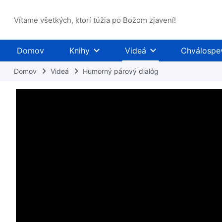
Vítame všetkých, ktorí túžia po Božom zjavení!
Domov
Knihy
Videá
Chválospe
Domov
Videá
Humorný párový dialóg