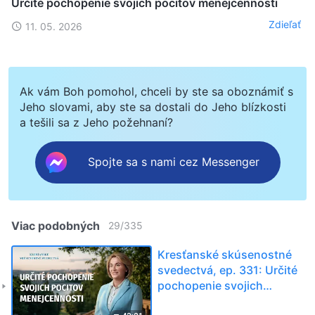
Určité pochopenie svojich pocitov menejcennosti
Zdieľať
11. 05. 2026
Ak vám Boh pomohol, chceli by ste sa oboznámiť s
Jeho slovami, aby ste sa dostali do Jeho blízkosti
a tešili sa z Jeho požehnaní?
Spojte sa s nami cez Messenger
Viac podobných
29
/
335
Kresťanské skúsenostné
svedectvá, ep. 331: Určité
pochopenie svojich
pocitov menejcennosti