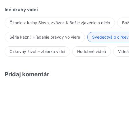
Iné druhy videí
Čítanie z knihy Slovo, zväzok I: Božie zjavenie a dielo
Bož
Séria kázní: Hľadanie pravdy vo viere
Svedectvá o cirkev
Cirkevný život – zbierka videí
Hudobné videá
Videá
Pridaj komentár