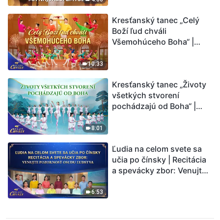
Kresťanský tanec „Celý
Boží ľud chváli
Všemohúceho Boha“ |
Hlasy chvály 2026
10:33
Kresťanský tanec „Životy
všetkých stvorení
pochádzajú od Boha“ |
Hlasy chvály 2026
8:01
Ľudia na celom svete sa
učia po čínsky | Recitácia
a spevácky zbor: Venujte
pozornosť osudu ľudstva |
Hlasy chvály 2026
6:53