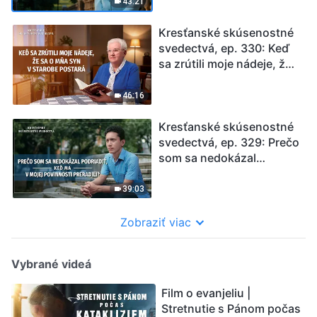
43:21
Kresťanské skúsenostné
svedectvá, ep. 330: Keď
sa zrútili moje nádeje, že
sa o mňa syn v starobe
postará
46:16
Kresťanské skúsenostné
svedectvá, ep. 329: Prečo
som sa nedokázal
podriadiť, keď ma v mojej
povinnosti preradili?
39:03
Zobraziť viac
Vybrané videá
Film o evanjeliu |
Stretnutie s Pánom počas