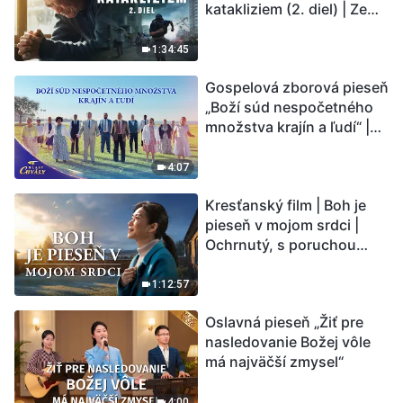
katakliziem (2. diel) | Zem
vstupuje do „fázy
masového vymierania“.
1:34:45
Kataklizmy udierajú.
Gospelová zborová pieseň
Ľudstvu sa začína
„Boží súd nespočetného
odpočítavať čas. Našli ste
množstva krajín a ľudí“ |
spôsob, ako prežiť?
Hlasy chvály 2026
4:07
Kresťanský film | Boh je
pieseň v mojom srdci |
Ochrnutý, s poruchou
pamäti a na pokraji smrti –
kto stvoril zázrak života?
1:12:57
Oslavná pieseň „Žiť pre
nasledovanie Božej vôle
má najväčší zmysel“
4:00