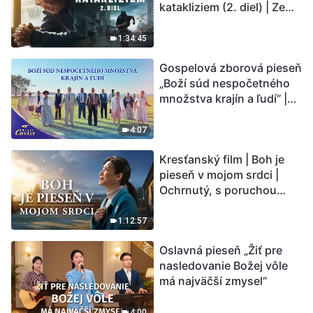
katakliziem (2. diel) | Zem
vstupuje do „fázy
masového vymierania“.
1:34:45
Kataklizmy udierajú.
Gospelová zborová pieseň
Ľudstvu sa začína
„Boží súd nespočetného
odpočítavať čas. Našli ste
množstva krajín a ľudí“ |
spôsob, ako prežiť?
Hlasy chvály 2026
4:07
Kresťanský film | Boh je
pieseň v mojom srdci |
Ochrnutý, s poruchou
pamäti a na pokraji smrti –
kto stvoril zázrak života?
1:12:57
Oslavná pieseň „Žiť pre
nasledovanie Božej vôle
má najväčší zmysel“
4:00