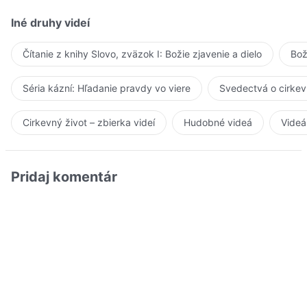
Iné druhy videí
Čítanie z knihy Slovo, zväzok I: Božie zjavenie a dielo
Bož
Séria kázní: Hľadanie pravdy vo viere
Svedectvá o cirkev
Cirkevný život – zbierka videí
Hudobné videá
Videá
Pridaj komentár