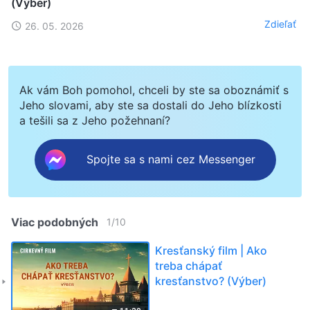
(Výber)
Zdieľať
26. 05. 2026
Ak vám Boh pomohol, chceli by ste sa oboznámiť s
Jeho slovami, aby ste sa dostali do Jeho blízkosti
a tešili sa z Jeho požehnaní?
Spojte sa s nami cez Messenger
Viac podobných
1
/
10
Kresťanský film | Ako
treba chápať
kresťanstvo? (Výber)