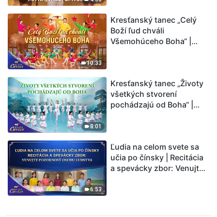
Kresťanský tanec „Celý
Boží ľud chváli
Všemohúceho Boha“ |
Hlasy chvály 2026
10:33
Kresťanský tanec „Životy
všetkých stvorení
pochádzajú od Boha“ |
Hlasy chvály 2026
8:01
Ľudia na celom svete sa
učia po čínsky | Recitácia
a spevácky zbor: Venujte
pozornosť osudu ľudstva |
Hlasy chvály 2026
6:53