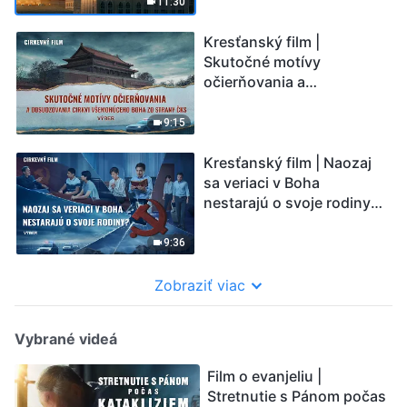
11:30
Kresťanský film |
Skutočné motívy
očierňovania a
odsudzovania Cirkvi
Všemohúceho Boha zo
9:15
strany ČKS (Výber)
Kresťanský film | Naozaj
sa veriaci v Boha
nestarajú o svoje rodiny?
(Výber)
9:36
Zobraziť viac
Vybrané videá
Film o evanjeliu |
Stretnutie s Pánom počas