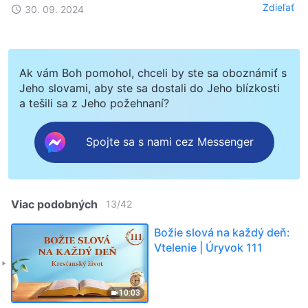
Zdieľať
30. 09. 2024
Ak vám Boh pomohol, chceli by ste sa oboznámiť s
Jeho slovami, aby ste sa dostali do Jeho blízkosti
a tešili sa z Jeho požehnaní?
Spojte sa s nami cez Messenger
Viac podobných
13
/
42
Božie slová na každý deň:
Vtelenie | Úryvok 111
10:03