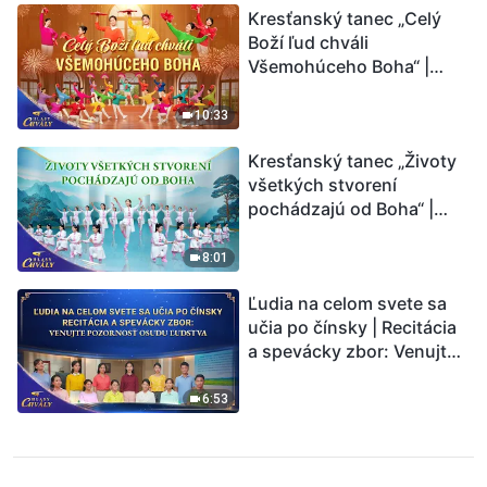
Kresťanský tanec „Celý
Boží ľud chváli
Všemohúceho Boha“ |
Hlasy chvály 2026
10:33
Kresťanský tanec „Životy
všetkých stvorení
pochádzajú od Boha“ |
Hlasy chvály 2026
8:01
Ľudia na celom svete sa
učia po čínsky | Recitácia
a spevácky zbor: Venujte
pozornosť osudu ľudstva |
Hlasy chvály 2026
6:53