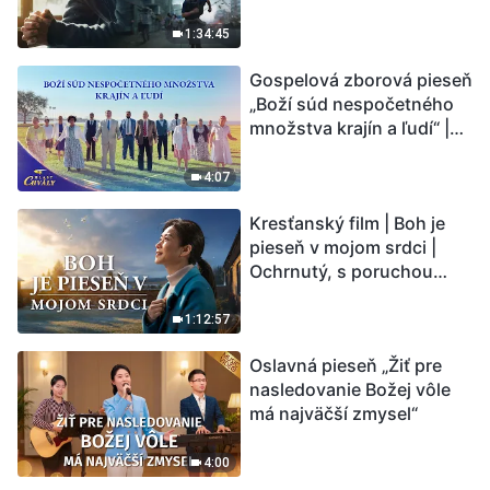
vstupuje do „fázy
masového vymierania“.
1:34:45
Kataklizmy udierajú.
Gospelová zborová pieseň
Ľudstvu sa začína
„Boží súd nespočetného
odpočítavať čas. Našli ste
množstva krajín a ľudí“ |
spôsob, ako prežiť?
Hlasy chvály 2026
4:07
Kresťanský film | Boh je
pieseň v mojom srdci |
Ochrnutý, s poruchou
pamäti a na pokraji smrti –
kto stvoril zázrak života?
1:12:57
Oslavná pieseň „Žiť pre
nasledovanie Božej vôle
má najväčší zmysel“
4:00