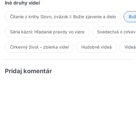
Iné druhy videí
Čítanie z knihy Slovo, zväzok I: Božie zjavenie a dielo
Bož
Séria kázní: Hľadanie pravdy vo viere
Svedectvá o cirkev
Cirkevný život – zbierka videí
Hudobné videá
Videá
Pridaj komentár