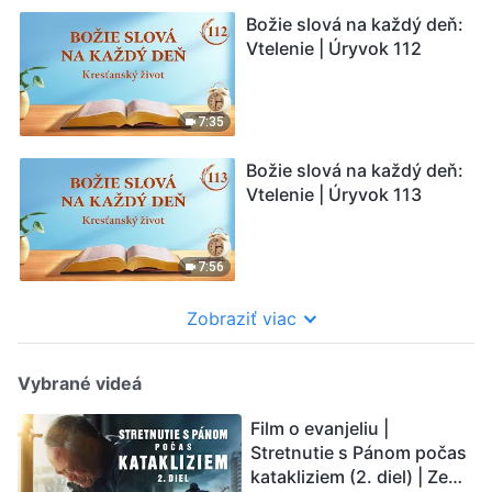
Božie slová na každý deň:
Vtelenie | Úryvok 112
7:35
Božie slová na každý deň:
Vtelenie | Úryvok 113
7:56
Zobraziť viac
Vybrané videá
Film o evanjeliu |
Stretnutie s Pánom počas
katakliziem (2. diel) | Zem