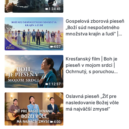
vstupuje do „fázy
masového vymierania“.
1:34:45
Kataklizmy udierajú.
Gospelová zborová pieseň
Ľudstvu sa začína
„Boží súd nespočetného
odpočítavať čas. Našli ste
množstva krajín a ľudí“ |
spôsob, ako prežiť?
Hlasy chvály 2026
4:07
Kresťanský film | Boh je
pieseň v mojom srdci |
Ochrnutý, s poruchou
pamäti a na pokraji smrti –
kto stvoril zázrak života?
1:12:57
Oslavná pieseň „Žiť pre
nasledovanie Božej vôle
má najväčší zmysel“
4:00