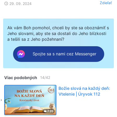
Zdieľať
29. 09. 2024
Ak vám Boh pomohol, chceli by ste sa oboznámiť s
Jeho slovami, aby ste sa dostali do Jeho blízkosti
a tešili sa z Jeho požehnaní?
Spojte sa s nami cez Messenger
Viac podobných
14
/
42
Božie slová na každý deň:
Vtelenie | Úryvok 112
7:35