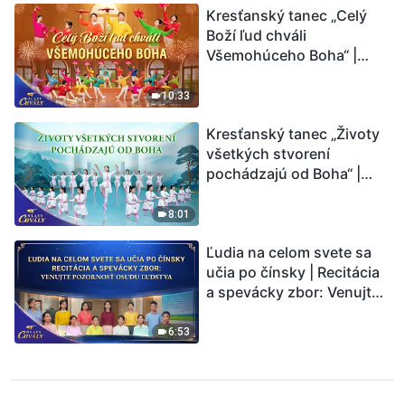
Kresťanský tanec „Celý
Boží ľud chváli
Všemohúceho Boha“ |
Hlasy chvály 2026
10:33
Kresťanský tanec „Životy
všetkých stvorení
pochádzajú od Boha“ |
Hlasy chvály 2026
8:01
Ľudia na celom svete sa
učia po čínsky | Recitácia
a spevácky zbor: Venujte
pozornosť osudu ľudstva |
Hlasy chvály 2026
6:53