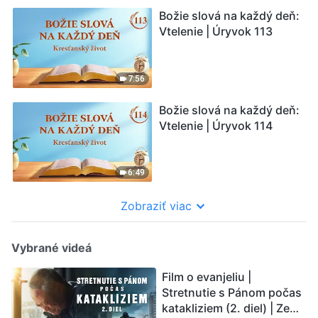
Božie slová na každý deň:
Vtelenie | Úryvok 113
7:56
Božie slová na každý deň:
Vtelenie | Úryvok 114
6:49
Zobraziť viac
Vybrané videá
Film o evanjeliu |
Stretnutie s Pánom počas
katakliziem (2. diel) | Zem