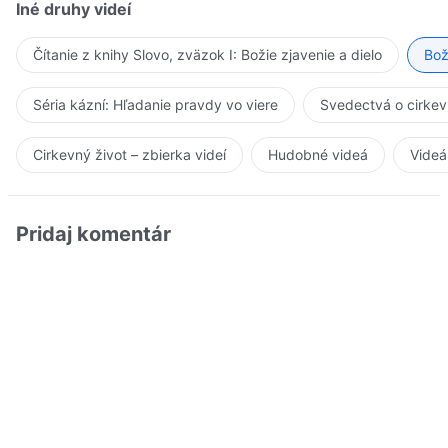
Iné druhy videí
Čítanie z knihy Slovo, zväzok I: Božie zjavenie a dielo
Bož
Séria kázní: Hľadanie pravdy vo viere
Svedectvá o cirkev
Cirkevný život – zbierka videí
Hudobné videá
Videá
Pridaj komentár