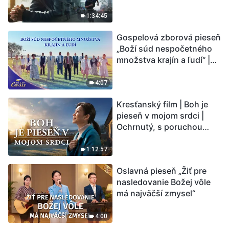
vstupuje do „fázy
masového vymierania“.
1:34:45
Kataklizmy udierajú.
Gospelová zborová pieseň
Ľudstvu sa začína
„Boží súd nespočetného
odpočítavať čas. Našli ste
množstva krajín a ľudí“ |
spôsob, ako prežiť?
Hlasy chvály 2026
4:07
Kresťanský film | Boh je
pieseň v mojom srdci |
Ochrnutý, s poruchou
pamäti a na pokraji smrti –
kto stvoril zázrak života?
1:12:57
Oslavná pieseň „Žiť pre
nasledovanie Božej vôle
má najväčší zmysel“
4:00