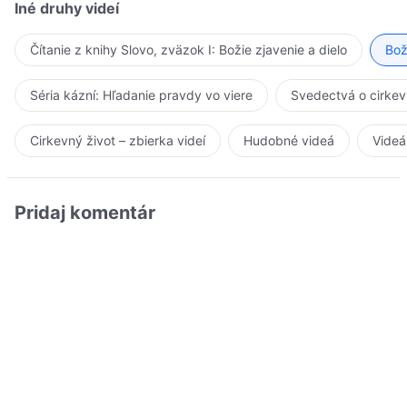
Iné druhy videí
Čítanie z knihy Slovo, zväzok I: Božie zjavenie a dielo
Bož
Séria kázní: Hľadanie pravdy vo viere
Svedectvá o cirkev
Cirkevný život – zbierka videí
Hudobné videá
Videá
Pridaj komentár