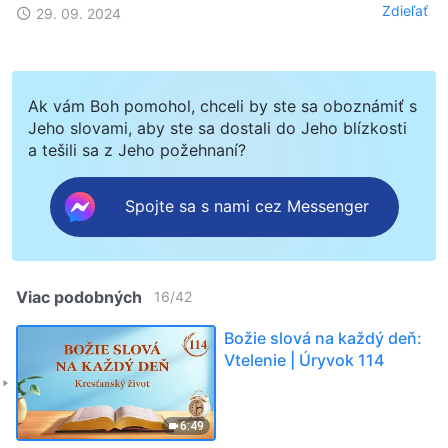
Zdieľať
29. 09. 2024
Ak vám Boh pomohol, chceli by ste sa oboznámiť s
Jeho slovami, aby ste sa dostali do Jeho blízkosti
a tešili sa z Jeho požehnaní?
Spojte sa s nami cez Messenger
Viac podobných
16
/
42
Božie slová na každý deň:
Vtelenie | Úryvok 114
6:49