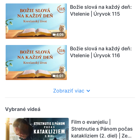
Božie slová na každý deň:
Vtelenie | Úryvok 115
4:06
Božie slová na každý deň:
Vtelenie | Úryvok 116
6:01
Zobraziť viac
Vybrané videá
Film o evanjeliu |
Stretnutie s Pánom počas
katakliziem (2. diel) | Zem