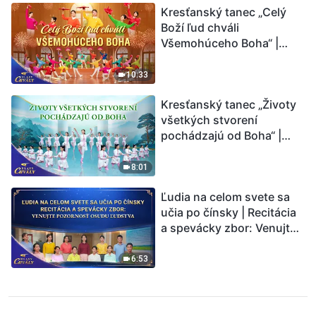
Kresťanský tanec „Celý
Boží ľud chváli
Všemohúceho Boha“ |
Hlasy chvály 2026
10:33
Kresťanský tanec „Životy
všetkých stvorení
pochádzajú od Boha“ |
Hlasy chvály 2026
8:01
Ľudia na celom svete sa
učia po čínsky | Recitácia
a spevácky zbor: Venujte
pozornosť osudu ľudstva |
Hlasy chvály 2026
6:53