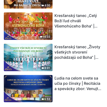
4:00
Kresťanský tanec „Celý
Boží ľud chváli
Všemohúceho Boha“ |
Hlasy chvály 2026
10:33
Kresťanský tanec „Životy
všetkých stvorení
pochádzajú od Boha“ |
Hlasy chvály 2026
8:01
Ľudia na celom svete sa
učia po čínsky | Recitácia
a spevácky zbor: Venujte
pozornosť osudu ľudstva |
Hlasy chvály 2026
6:53