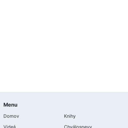
Menu
Domov
Knihy
Videá
Chválospevy