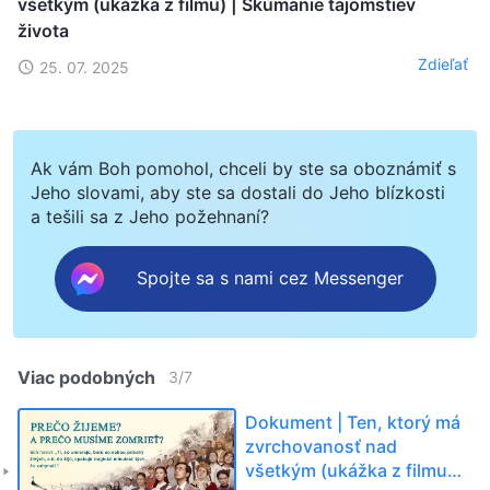
všetkým (ukážka z filmu) | Skúmanie tajomstiev
života
Zdieľať
25. 07. 2025
Ak vám Boh pomohol, chceli by ste sa oboznámiť s
Jeho slovami, aby ste sa dostali do Jeho blízkosti
a tešili sa z Jeho požehnaní?
Spojte sa s nami cez Messenger
Viac podobných
3
/
7
Dokument | Ten, ktorý má
zvrchovanosť nad
všetkým (ukážka z filmu) |