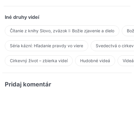
Iné druhy videí
Čítanie z knihy Slovo, zväzok I: Božie zjavenie a dielo
Bož
Séria kázní: Hľadanie pravdy vo viere
Svedectvá o cirkev
Cirkevný život – zbierka videí
Hudobné videá
Videá
Pridaj komentár