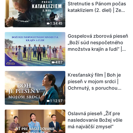
Stretnutie s Pánom počas
katakliziem (2. diel) | Zem
vstupuje do „fázy
masového vymierania“.
1:34:45
Kataklizmy udierajú.
Gospelová zborová pieseň
Ľudstvu sa začína
„Boží súd nespočetného
odpočítavať čas. Našli ste
množstva krajín a ľudí“ |
spôsob, ako prežiť?
Hlasy chvály 2026
4:07
Kresťanský film | Boh je
pieseň v mojom srdci |
Ochrnutý, s poruchou
pamäti a na pokraji smrti –
kto stvoril zázrak života?
1:12:57
Oslavná pieseň „Žiť pre
nasledovanie Božej vôle
má najväčší zmysel“