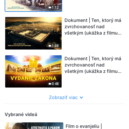
Skúmanie tajomstiev
života
1:12
Dokument | Ten, ktorý má
zvrchovanosť nad
všetkým (ukážka z filmu) |
Vzostup a pád národov
1:08
Dokument | Ten, ktorý má
zvrchovanosť nad
všetkým (ukážka z filmu) |
Vydanie zákona
0:48
Zobraziť viac
Vybrané videá
Film o evanjeliu |