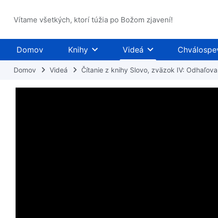
Vítame všetkých, ktorí túžia po Božom zjavení!
Domov
Knihy
Videá
Chválospe
Domov
Videá
Čítanie z knihy Slovo, zväzok IV: Odhaľovan