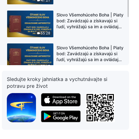
41:21
Slovo Všemohúceho Boha | Piaty
bod: Zavádzajú a získavajú si
ľudí, vyhrážajú sa im a ovládajú
ich (Prvý oddiel)
55:28
Slovo Všemohúceho Boha | Piaty
bod: Zavádzajú a získavajú si
ľudí, vyhrážajú sa im a ovládajú
ich (Druhý oddiel)
55:17
Sledujte kroky jahniatka a vychutnávajte si
Slovo Všemohúceho Boha | Piaty
potravu pre život
bod: Zavádzajú a získavajú si
ľudí, vyhrážajú sa im a ovládajú
ich (Tretí oddiel)
1:02:20
Slovo Všemohúceho Boha | Piaty
bod: Zavádzajú a získavajú si
ľudí, vyhrážajú sa im a ovládajú
ich (Štvrtý oddiel)
49:09