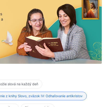
 s
 a
ožie slová na každý deň
anie z knihy Slovo, zväzok IV: Odhaľovanie antikristov