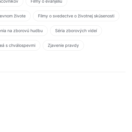
racovníkov
Filmy o evanjeliu
kevnom živote
Filmy o svedectve o životnej skúsenosti
nia na zborovú hudbu
Séria zborových videí
eá s chválospevmi
Zjavenie pravdy