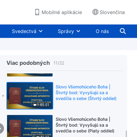
svedčia o sebe (Prvý oddiel)
1:03:00
Mobilné aplikácie
Slovenčina
Slovo Všemohúceho Boha |
Štvrtý bod: Vyvyšujú sa a
Svedectvá
Správy
O nás
svedčia o sebe (Druhý oddiel)
56:18
Slovo Všemohúceho Boha |
Štvrtý bod: Vyvyšujú sa a
Viac podobných
11
/
22
svedčia o sebe (Tretí oddiel)
1:03:41
Slovo Všemohúceho Boha |
Štvrtý bod: Vyvyšujú sa a
svedčia o sebe (Štvrtý oddiel)
1:05:01
Slovo Všemohúceho Boha |
Štvrtý bod: Vyvyšujú sa a
svedčia o sebe (Piaty oddiel)