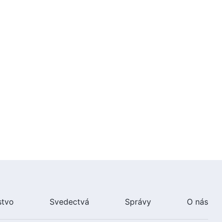
stvo
Svedectvá
Správy
O nás