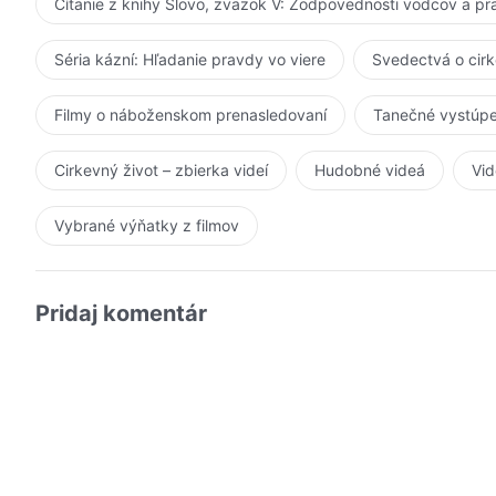
Čítanie z knihy Slovo, zväzok V: Zodpovednosti vodcov a p
Séria kázní: Hľadanie pravdy vo viere
Svedectvá o cir
Filmy o náboženskom prenasledovaní
Tanečné vystúpe
Cirkevný život – zbierka videí
Hudobné videá
Vid
Vybrané výňatky z filmov
Pridaj komentár