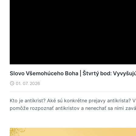
Slovo Všemohúceho Boha | Štvrtý bod: Vyvyšujú 
01. 07. 2026
Kto je antikrist? Aké sú konkrétne prejavy antikrista?
pomôže rozpoznať antikristov a nenechať sa nimi zavá