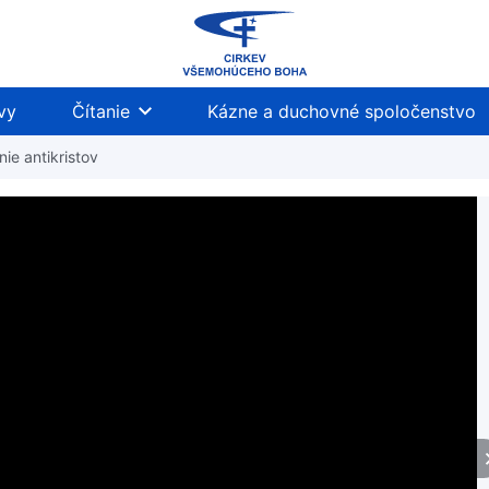
vy
Čítanie
Kázne a duchovné spoločenstvo
ie antikristov