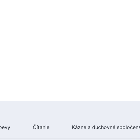
pevy
Čítanie
Kázne a duchovné spoločen