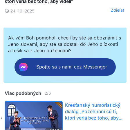
ktorí veria bez toho, aby videli“
Zdieľať
24. 10. 2025
Ak vám Boh pomohol, chceli by ste sa oboznámiť s
Jeho slovami, aby ste sa dostali do Jeho blízkosti
a tešili sa z Jeho požehnaní?
Spojte sa s nami cez Messenger
Viac podobných
2
/
6
Kresťanský humoristický
dialóg „Požehnaní sú tí,
ktorí veria bez toho, aby
videli“