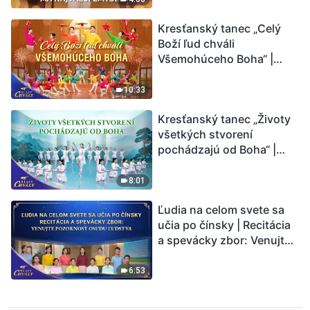
Kresťanský tanec „Celý
Boží ľud chváli
Všemohúceho Boha“ |
Hlasy chvály 2026
10:33
Kresťanský tanec „Životy
všetkých stvorení
pochádzajú od Boha“ |
Hlasy chvály 2026
8:01
Ľudia na celom svete sa
učia po čínsky | Recitácia
a spevácky zbor: Venujte
pozornosť osudu ľudstva |
Hlasy chvály 2026
6:53