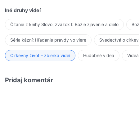
Iné druhy videí
Čítanie z knihy Slovo, zväzok I: Božie zjavenie a dielo
Bož
Séria kázní: Hľadanie pravdy vo viere
Svedectvá o cirkev
Cirkevný život – zbierka videí
Hudobné videá
Videá
Pridaj komentár