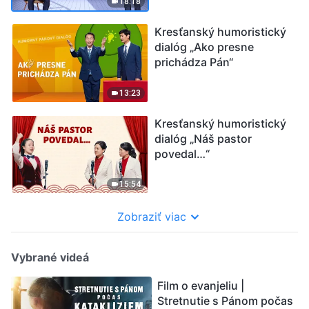
18:18
Kresťanský humoristický
dialóg „Ako presne
prichádza Pán“
13:23
Kresťanský humoristický
dialóg „Náš pastor
povedal…“
15:54
Zobraziť viac
Vybrané videá
Film o evanjeliu |
Stretnutie s Pánom počas