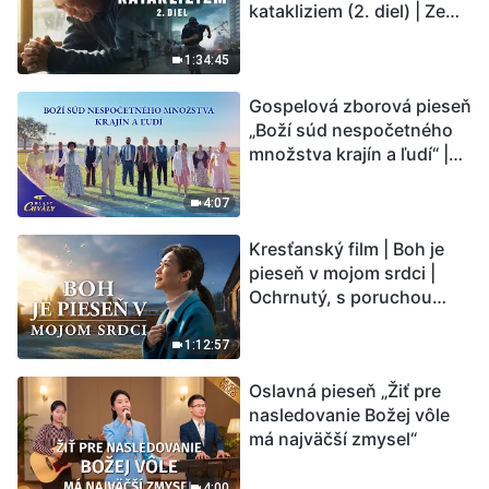
katakliziem (2. diel) | Zem
vstupuje do „fázy
masového vymierania“.
1:34:45
Kataklizmy udierajú.
Gospelová zborová pieseň
Ľudstvu sa začína
„Boží súd nespočetného
odpočítavať čas. Našli ste
množstva krajín a ľudí“ |
spôsob, ako prežiť?
Hlasy chvály 2026
4:07
Kresťanský film | Boh je
pieseň v mojom srdci |
Ochrnutý, s poruchou
pamäti a na pokraji smrti –
kto stvoril zázrak života?
1:12:57
Oslavná pieseň „Žiť pre
nasledovanie Božej vôle
má najväčší zmysel“
4:00