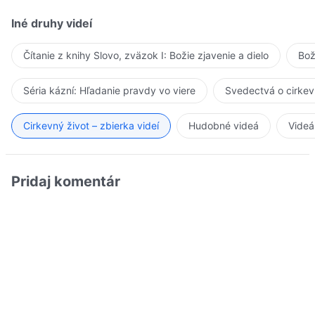
Iné druhy videí
Čítanie z knihy Slovo, zväzok I: Božie zjavenie a dielo
Bož
Séria kázní: Hľadanie pravdy vo viere
Svedectvá o cirkev
Cirkevný život – zbierka videí
Hudobné videá
Videá
Pridaj komentár