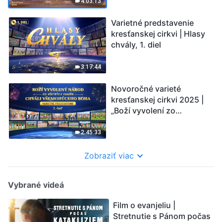
4:03:13
Varietné predstavenie
kresťanskej cirkvi | Hlasy
chvály, 1. diel
3:17:44
Novoročné varieté
kresťanskej cirkvi 2025 |
„Boží vyvolení zo
všetkých národov chvália
Všemohúceho Boha (2.
2:45:33
časť)
Zobraziť viac
Vybrané videá
Film o evanjeliu |
Stretnutie s Pánom počas