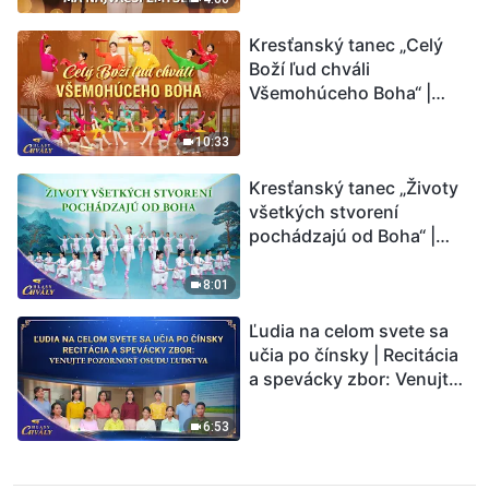
Kresťanský tanec „Celý
Boží ľud chváli
Všemohúceho Boha“ |
Hlasy chvály 2026
10:33
Kresťanský tanec „Životy
všetkých stvorení
pochádzajú od Boha“ |
Hlasy chvály 2026
8:01
Ľudia na celom svete sa
učia po čínsky | Recitácia
a spevácky zbor: Venujte
pozornosť osudu ľudstva |
Hlasy chvály 2026
6:53