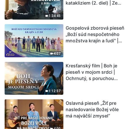
katakliziem (2. diel) | Zem
vstupuje do „fázy
masového vymierania“.
1:34:45
Kataklizmy udierajú.
Gospelová zborová pieseň
Ľudstvu sa začína
„Boží súd nespočetného
odpočítavať čas. Našli ste
množstva krajín a ľudí“ |
spôsob, ako prežiť?
Hlasy chvály 2026
4:07
Kresťanský film | Boh je
pieseň v mojom srdci |
Ochrnutý, s poruchou
pamäti a na pokraji smrti –
kto stvoril zázrak života?
1:12:57
Oslavná pieseň „Žiť pre
nasledovanie Božej vôle
má najväčší zmysel“
4:00