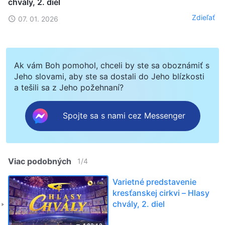
chvály, 2. diel
Zdieľať
07. 01. 2026
Ak vám Boh pomohol, chceli by ste sa oboznámiť s
Jeho slovami, aby ste sa dostali do Jeho blízkosti
a tešili sa z Jeho požehnaní?
Spojte sa s nami cez Messenger
Viac podobných
1
/
4
Varietné predstavenie
kresťanskej cirkvi – Hlasy
chvály, 2. diel