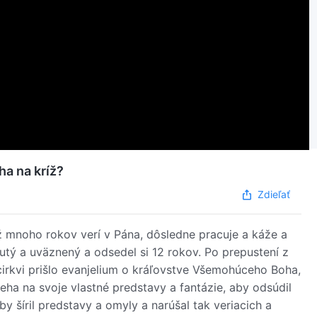
ha na kríž?
Zdieľať
 mnoho rokov verí v Pána, dôsledne pracuje a káže a
utý a uväznený a odsedel si 12 rokov. Po prepustení z
 cirkvi prišlo evanjelium o kráľovstve Všemohúceho Boha,
eha na svoje vlastné predstavy a fantázie, aby odsúdil
y šíril predstavy a omyly a narúšal tak veriacich a