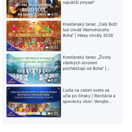
najväčší zmysel“
3:29
4:00
Kresťanský tanec „Celý Boží
Upútavka k filmu o evanjeliu |
ľud chváli Všemohúceho
Poctivosť sa nikdy nevytratí
Boha“ | Hlasy chvály 2026
2:53
10:33
Upútavka k filmu o evanjeliu |
Kresťanský tanec „Životy
Tajomstvo zbožnosti:
všetkých stvorení
pokračovanie
pochádzajú od Boha“ |
Hlasy chvály 2026
3:31
8:01
Upútavka k filmu o evanjeliu |
Ľudia na celom svete sa
Stretnutie s Pánom počas
učia po čínsky | Recitácia a
katakliziem (1. diel)
spevácky zbor: Venujte
2:17
pozornosť osudu ľudstva |
Hlasy chvály 2026
6:53
Upútavka k filmu o evanjeliu |
Hostina nebeského kráľovstva