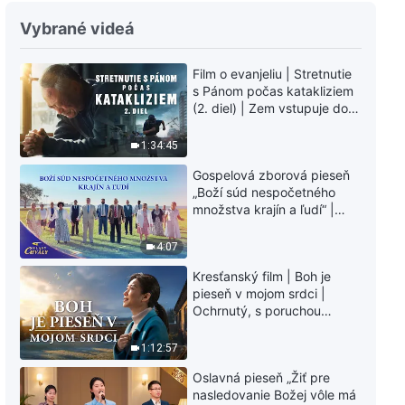
Upútavka k filmu o evanjeliu |
Mesto bude zvrhnuté
Vybrané videá
2:45
Film o evanjeliu | Stretnutie
s Pánom počas katakliziem
Upútavka k filmu o evanjeliu |
(2. diel) | Zem vstupuje do
Úvahy o spáse
„fázy masového
vymierania“. Kataklizmy
1:34:45
4:05
udierajú. Ľudstvu sa začína
Gospelová zborová pieseň
odpočítavať čas. Našli ste
„Boží súd nespočetného
spôsob, ako prežiť?
Upútavka k filmu o evanjeliu |
množstva krajín a ľudí“ |
Cesta do nebeského kráľovstva
Hlasy chvály 2026
je plná nástrah
4:07
2:36
Kresťanský film | Boh je
Upútavka k filmu o evanjeliu |
pieseň v mojom srdci |
Stretnutie s Pánom počas
Ochrnutý, s poruchou
katakliziem (2. diel)
pamäti a na pokraji smrti –
kto stvoril zázrak života?
1:48
1:12:57
Oslavná pieseň „Žiť pre
Upútavka k filmu o evanjeliu |
nasledovanie Božej vôle má
Viera v Boha