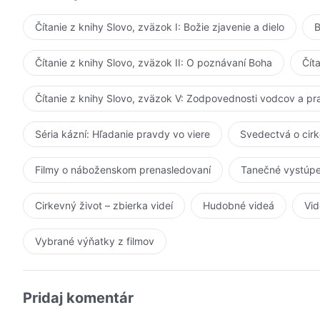
Čítanie z knihy Slovo, zväzok I: Božie zjavenie a dielo
B
Čítanie z knihy Slovo, zväzok II: O poznávaní Boha
Čít
Čítanie z knihy Slovo, zväzok V: Zodpovednosti vodcov a p
Séria kázní: Hľadanie pravdy vo viere
Svedectvá o cir
Filmy o náboženskom prenasledovaní
Tanečné vystúpe
Cirkevný život – zbierka videí
Hudobné videá
Vid
Vybrané výňatky z filmov
Pridaj komentár