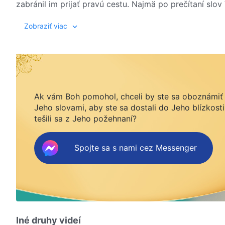
zabránil im prijať pravú cestu. Najmä po prečítaní slo
moc a že každý, kto ich začuje, bude presvedčený. Zača
Zobraziť viac
slová Všemohúceho Boha, v Neho začne veriť. Obával s
živobytie. A tak o tom diskutoval so starším Wangom 
ľudí fámami, ktoré používa čínska komunistická vláda
Gu Shoucheng a Wang Sen robia všetko pre to, aby zapeč
Dokonca spolupracujú so satanským režimom ČKS, aby z
Všemohúcom Bohu. Ich činy vážne urážajú Božiu povah
Ak vám Boh pomohol, chceli by ste sa oboznámiť
ceste, aby zatkol niekoľko ľudí, ktorí šíria evanjeliu
Jeho slovami, aby ste sa dostali do Jeho blízkosti
mieste zomrie. Gu Shoucheng žije v strachu a zúfalstv
tešili sa z Jeho požehnaní?
hovorí: „Je moje odsúdenie Všemohúceho Boha opätovn
Spojte sa s nami cez Messenger
Iné druhy videí