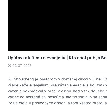
Upútavka k filmu o evanjeliu | Kto opäť pribíja Bo
07. 07. 2026
Gu Shoucheng je pastorom v domácej cirkvi v Číne. Už
všade káže evanjelium. Pre kázanie evanjelia bol zatkn
väzenia pokračoval v práci v cirkvi. Keď však do jeho
vôbec ho nehľadá ani neskúma, ale tvrdohlavo sa spoli
Božie dielo v posledných dňoch, a robí všetko preto, ab