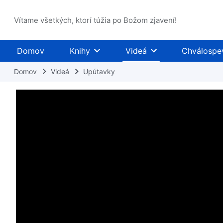
Vítame všetkých, ktorí túžia po Božom zjavení!
Domov
Knihy
Videá
Chválospe
Domov
Videá
Upútavky