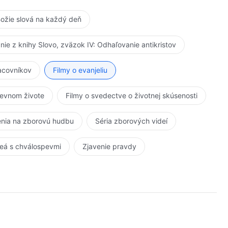
ožie slová na každý deň
anie z knihy Slovo, zväzok IV: Odhaľovanie antikristov
racovníkov
Filmy o evanjeliu
kevnom živote
Filmy o svedectve o životnej skúsenosti
nia na zborovú hudbu
Séria zborových videí
eá s chválospevmi
Zjavenie pravdy