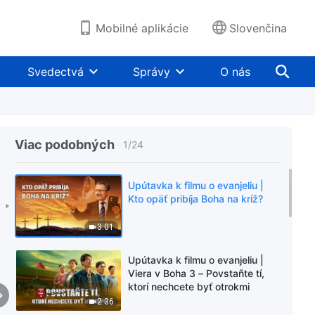
Mobilné aplikácie
Slovenčina
Svedectvá
Správy
O nás
Viac podobných
1
/
24
Upútavka k filmu o evanjeliu |
Kto opäť pribíja Boha na kríž?
3:01
Upútavka k filmu o evanjeliu |
Viera v Boha 3 – Povstaňte tí,
ktorí nechcete byť otrokmi
2:36