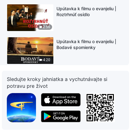
Upútavka k filmu o evanjeliu |
Roztrhnúť osídlo
2:56
Upútavka k filmu o evanjeliu |
Bodavé spomienky
4:20
Upútavka k filmu o evanjeliu |
Sledujte kroky jahniatka a vychutnávajte si
Čakanie
potravu pre život
3:06
Upútavka k filmu o evanjeliu |
Skúmanie
2:15