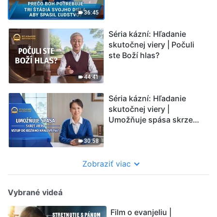
svojho diela, aby spasil
ľudstvo?
36:45
Séria kázní: Hľadanie
skutočnej viery | Počuli
ste Boží hlas?
44:41
Séria kázní: Hľadanie
skutočnej viery |
Umožňuje spása skrze
vieru vstup do Božieho
kráľovstva?
30:58
Zobraziť viac
Vybrané videá
Film o evanjeliu |