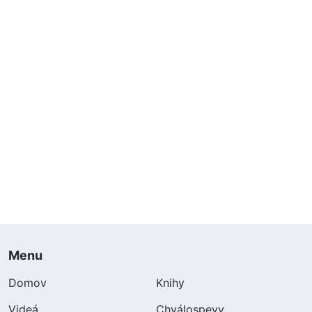
Menu
Domov
Knihy
Videá
Chválospevy