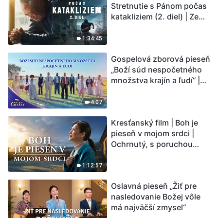
Stretnutie s Pánom počas
katakliziem (2. diel) | Zem
vstupuje do „fázy
masového vymierania“.
1:34:45
Kataklizmy udierajú.
Gospelová zborová pieseň
Ľudstvu sa začína
„Boží súd nespočetného
odpočítavať čas. Našli ste
množstva krajín a ľudí“ |
spôsob, ako prežiť?
Hlasy chvály 2026
4:07
Kresťanský film | Boh je
pieseň v mojom srdci |
Ochrnutý, s poruchou
pamäti a na pokraji smrti –
kto stvoril zázrak života?
1:12:57
Oslavná pieseň „Žiť pre
nasledovanie Božej vôle
má najväčší zmysel“