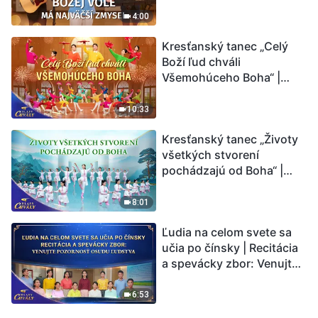
4:00
Kresťanský tanec „Celý
Boží ľud chváli
Všemohúceho Boha“ |
Hlasy chvály 2026
10:33
Kresťanský tanec „Životy
všetkých stvorení
pochádzajú od Boha“ |
Hlasy chvály 2026
8:01
Ľudia na celom svete sa
učia po čínsky | Recitácia
a spevácky zbor: Venujte
pozornosť osudu ľudstva |
Hlasy chvály 2026
6:53