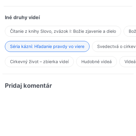
Iné druhy videí
Čítanie z knihy Slovo, zväzok I: Božie zjavenie a dielo
Bož
Séria kázní: Hľadanie pravdy vo viere
Svedectvá o cirkev
Cirkevný život – zbierka videí
Hudobné videá
Videá
Pridaj komentár