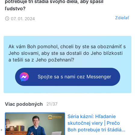
potrebuje tri štádiá svojho diela, aby spasil
ľudstvo?
Zdieľať
07. 01. 2024
Ak vám Boh pomohol, chceli by ste sa oboznámiť s
Jeho slovami, aby ste sa dostali do Jeho blízkosti
a tešili sa z Jeho požehnaní?
Spojte sa s nami cez Messenger
Viac podobných
21
/
37
Séria kázní: Hľadanie
skutočnej viery | Prečo
Boh potrebuje tri štádiá